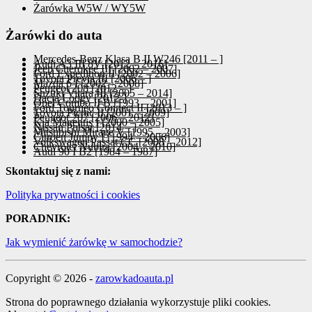
Żarówka W5W / WY5W
Żarówki do auta
Mercedes-Benz Klasa B II W246 [2011 – ]
Audi A3 III 8V [2012 – 2016]
Jeep Cherokee III [2002 – 2007]
Ford Expedition II [2002 – 2006]
Toyota Previa III [2006 – ]
Mazda 6 I [2002 – 2008]
Peugeot 208 [2012 – ]
Suzuki Vitara III [2005 – 2014]
Dacia Lodgy [2012-]
Opel Combo II B [1993 – 2001]
Ford Tourneo Connect II [2013 – ]
Toyota Picnic II [2001 – 2009]
Peugeot 207 [2006 – 2012]
Kia Magentis I [2000 – 2005]
Nissan Pulsar [2014 – ]
Mitsubishi Mirage V [1995 – 2003]
Citroen Jumpy I [1994 – 2006]
Volkswagen Passat CC [2008 – 2012]
Chevrolet Nubira [2004 – 2010]
Audi 90 I B2 [1984 – 1987]
Skontaktuj się z nami:
Polityka prywatności i cookies
PORADNIK:
Jak wymienić żarówkę w samochodzie?
Copyright © 2026 -
zarowkadoauta.pl
Strona do poprawnego działania wykorzystuje pliki cookies.