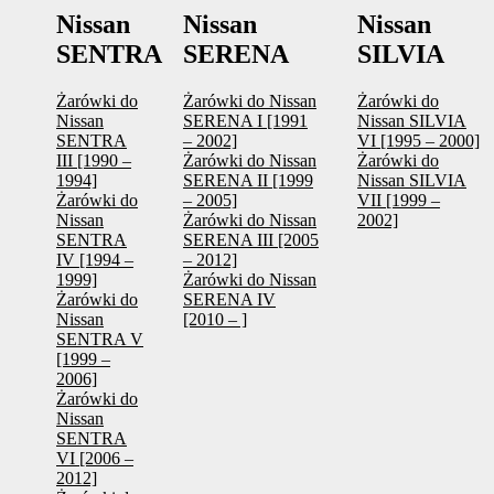
Nissan
Nissan
Nissan
SENTRA
SERENA
SILVIA
Żarówki do
Żarówki do Nissan
Żarówki do
Nissan
SERENA I [1991
Nissan SILVIA
SENTRA
– 2002]
VI [1995 – 2000]
III [1990 –
Żarówki do Nissan
Żarówki do
1994]
SERENA II [1999
Nissan SILVIA
Żarówki do
– 2005]
VII [1999 –
Nissan
Żarówki do Nissan
2002]
SENTRA
SERENA III [2005
IV [1994 –
– 2012]
1999]
Żarówki do Nissan
Żarówki do
SERENA IV
Nissan
[2010 – ]
SENTRA V
[1999 –
2006]
Żarówki do
Nissan
SENTRA
VI [2006 –
2012]