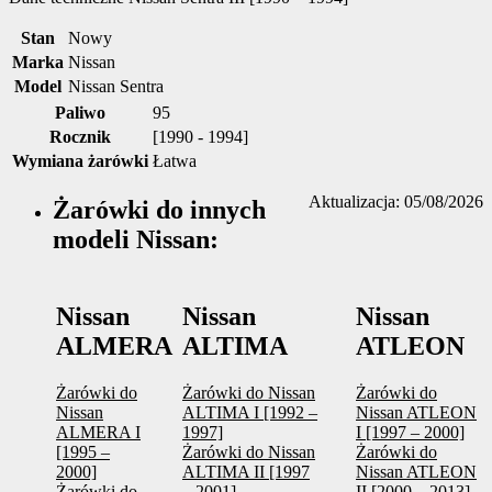
Stan
Nowy
Marka
Nissan
Model
Nissan Sentra
Paliwo
95
Rocznik
[1990 - 1994]
Wymiana żarówki
Łatwa
Aktualizacja: 05/08/2026
Żarówki do innych
modeli Nissan:
Nissan
Nissan
Nissan
ALMERA
ALTIMA
ATLEON
Żarówki do
Żarówki do Nissan
Żarówki do
Nissan
ALTIMA I [1992 –
Nissan ATLEON
ALMERA I
1997]
I [1997 – 2000]
[1995 –
Żarówki do Nissan
Żarówki do
2000]
ALTIMA II [1997
Nissan ATLEON
Żarówki do
– 2001]
II [2000 – 2013]