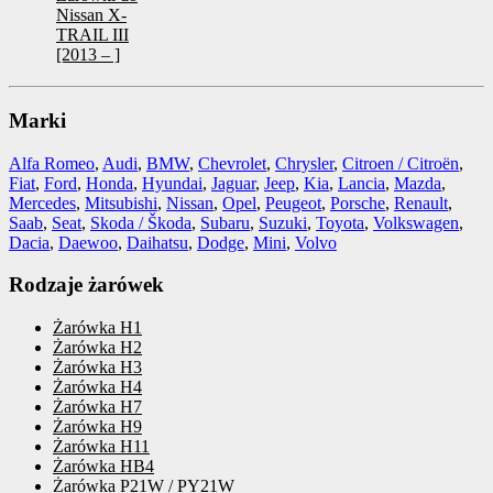
Nissan X-
TRAIL III
[2013 – ]
Marki
Alfa Romeo
,
Audi
,
BMW
,
Chevrolet
,
Chrysler
,
Citroen / Citroën
,
Fiat
,
Ford
,
Honda
,
Hyundai
,
Jaguar
,
Jeep
,
Kia
,
Lancia
,
Mazda
,
Mercedes
,
Mitsubishi
,
Nissan
,
Opel
,
Peugeot
,
Porsche
,
Renault
,
Saab
,
Seat
,
Skoda / Škoda
,
Subaru
,
Suzuki
,
Toyota
,
Volkswagen
,
Dacia
,
Daewoo
,
Daihatsu
,
Dodge
,
Mini
,
Volvo
Rodzaje żarówek
Żarówka H1
Żarówka H2
Żarówka H3
Żarówka H4
Żarówka H7
Żarówka H9
Żarówka H11
Żarówka HB4
Żarówka P21W / PY21W