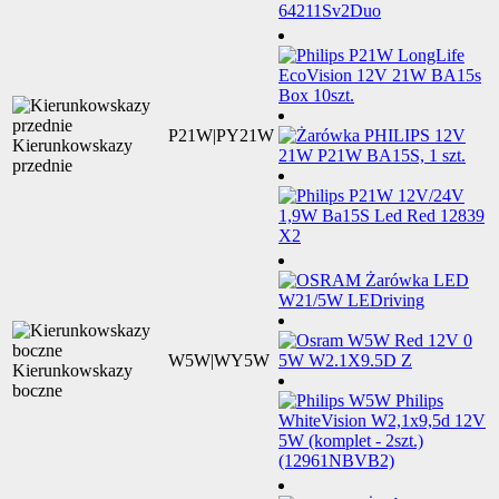
P21W|PY21W
Kierunkowskazy
przednie
W5W|WY5W
Kierunkowskazy
boczne