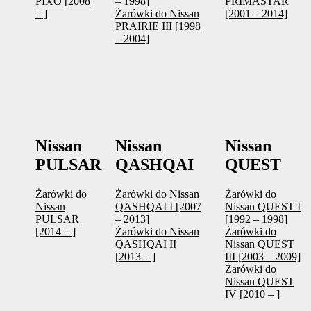
PIXO [2008
– 1998]
PRIMASTAR
– ]
Żarówki do Nissan
[2001 – 2014]
PRAIRIE III [1998
– 2004]
Nissan
Nissan
Nissan
PULSAR
QASHQAI
QUEST
Żarówki do
Żarówki do Nissan
Żarówki do
Nissan
QASHQAI I [2007
Nissan QUEST I
PULSAR
– 2013]
[1992 – 1998]
[2014 – ]
Żarówki do Nissan
Żarówki do
QASHQAI II
Nissan QUEST
[2013 – ]
III [2003 – 2009]
Żarówki do
Nissan QUEST
IV [2010 – ]