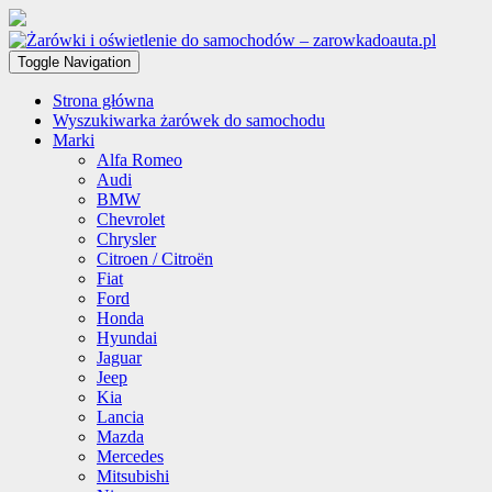
Toggle Navigation
Strona główna
Wyszukiwarka żarówek do samochodu
Marki
Alfa Romeo
Audi
BMW
Chevrolet
Chrysler
Citroen / Citroën
Fiat
Ford
Honda
Hyundai
Jaguar
Jeep
Kia
Lancia
Mazda
Mercedes
Mitsubishi