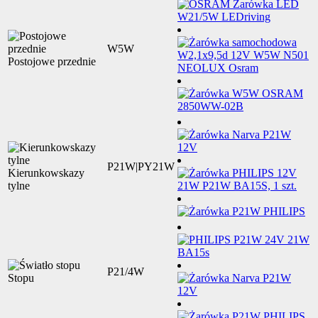
W5W
Postojowe przednie
P21W|PY21W
Kierunkowskazy
tylne
P21/4W
Stopu