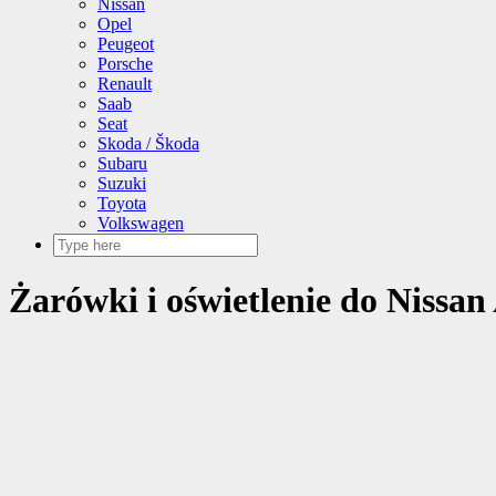
Nissan
Opel
Peugeot
Porsche
Renault
Saab
Seat
Skoda / Škoda
Subaru
Suzuki
Toyota
Volkswagen
Żarówki i oświetlenie do Nissan 