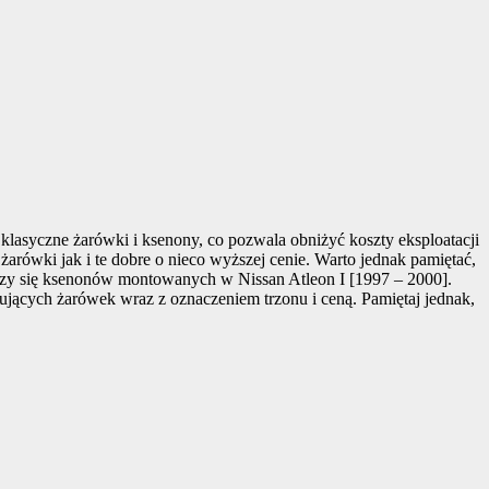
lasyczne żarówki i ksenony, co pozwala obniżyć koszty eksploatacji
ówki jak i te dobre o nieco wyższej cenie. Warto jednak pamiętać,
czy się ksenonów montowanych w Nissan Atleon I [1997 – 2000].
asujących żarówek wraz z oznaczeniem trzonu i ceną. Pamiętaj jednak,