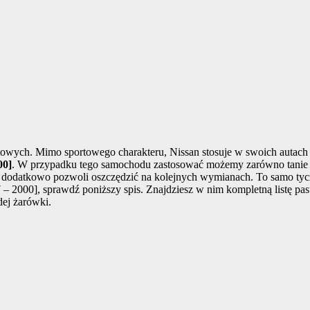
wych. Mimo sportowego charakteru, Nissan stosuje w swoich autach k
00]
. W przypadku tego samochodu zastosować możemy zarówno tanie żar
o dodatkowo pozwoli oszczędzić na kolejnych wymianach. To samo ty
97 – 2000], sprawdź poniższy spis. Znajdziesz w nim kompletną listę p
dej żarówki.