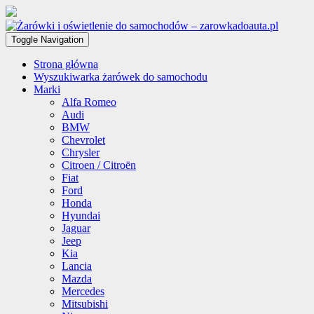
Toggle Navigation
Strona główna
Wyszukiwarka żarówek do samochodu
Marki
Alfa Romeo
Audi
BMW
Chevrolet
Chrysler
Citroen / Citroën
Fiat
Ford
Honda
Hyundai
Jaguar
Jeep
Kia
Lancia
Mazda
Mercedes
Mitsubishi