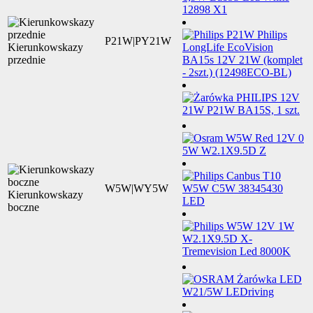
P21W|PY21W
Kierunkowskazy
przednie
W5W|WY5W
Kierunkowskazy
boczne