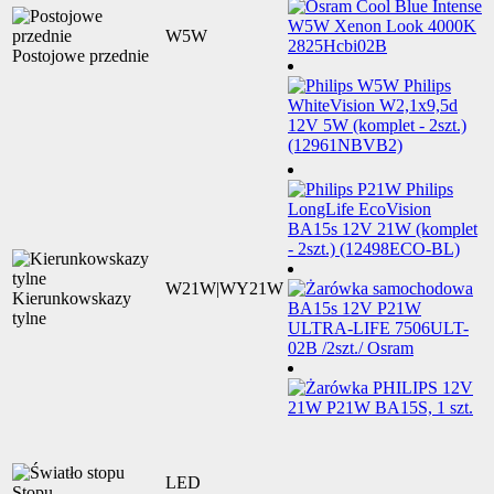
W5W
Postojowe przednie
W21W|WY21W
Kierunkowskazy
tylne
LED
Stopu