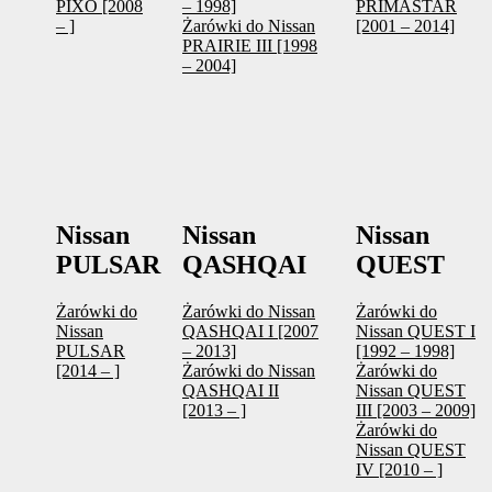
PIXO [2008
– 1998]
PRIMASTAR
– ]
Żarówki do Nissan
[2001 – 2014]
PRAIRIE III [1998
– 2004]
Nissan
Nissan
Nissan
PULSAR
QASHQAI
QUEST
Żarówki do
Żarówki do Nissan
Żarówki do
Nissan
QASHQAI I [2007
Nissan QUEST I
PULSAR
– 2013]
[1992 – 1998]
[2014 – ]
Żarówki do Nissan
Żarówki do
QASHQAI II
Nissan QUEST
[2013 – ]
III [2003 – 2009]
Żarówki do
Nissan QUEST
IV [2010 – ]