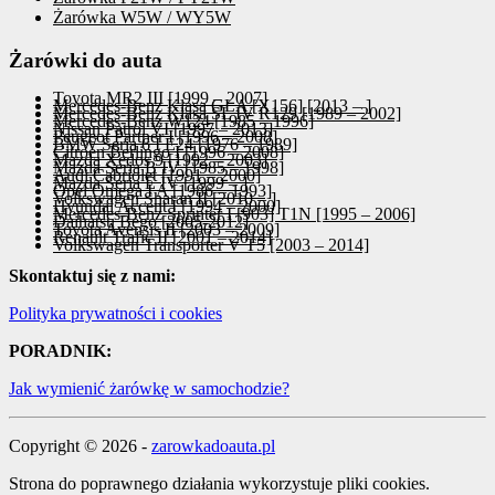
Żarówka W5W / WY5W
Żarówki do auta
Toyota MR2 III [1999 – 2007]
Mercedes-Benz Klasa GLA [X156] [2013 – ]
Mercedes-Benz Klasa SL IV R129 [1989 – 2002]
Mercedes-Benz W124 [1985 – 1996]
Nissan Patrol VI [1997 – 2013]
Peugeot Partner I [1996 – 2008]
BMW Seria 6 I E24 [1976 – 1989]
Citroen Berlingo I [1996 – 2008]
Mazda Xedos 9 [1992 – 2003]
Mazda Seria B IV [1985 – 1998]
Audi Cabriolet [1991 – 2000]
Mazda Seria E IV [1999 – ]
Opel Omega I A [1986 – 1993]
Volkswagen Sharan II [2010 – ]
Hyundai Accent I [1994 – 2000]
Mercedes-Benz Sprinter I [903] T1N [1995 – 2006]
Daihatsu Bego [2005-2012]
Toyota Avensis II [2003 – 2009]
Renault Trafic II [2001 – 2014]
Volkswagen Transporter V T5 [2003 – 2014]
Skontaktuj się z nami:
Polityka prywatności i cookies
PORADNIK:
Jak wymienić żarówkę w samochodzie?
Copyright © 2026 -
zarowkadoauta.pl
Strona do poprawnego działania wykorzystuje pliki cookies.