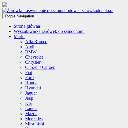
Toggle Navigation
Strona główna
Wyszukiwarka żarówek do samochodu
Marki
Alfa Romeo
Audi
BMW
Chevrolet
Chrysler
Citroen / Citroën
Fiat
Ford
Honda
Hyundai
Jaguar
Jeep
Kia
Lancia
Mazda
Mercedes
Mitsubishi