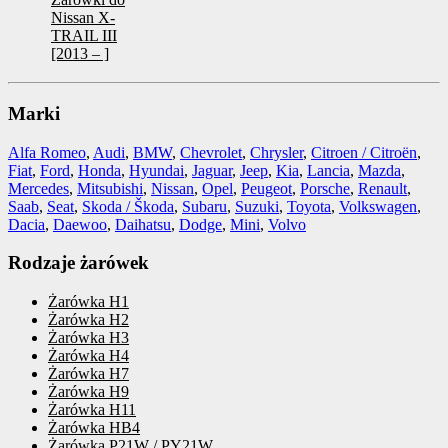
Nissan X-
TRAIL III
[2013 – ]
Marki
Alfa Romeo
,
Audi
,
BMW
,
Chevrolet
,
Chrysler
,
Citroen / Citroën
,
Fiat
,
Ford
,
Honda
,
Hyundai
,
Jaguar
,
Jeep
,
Kia
,
Lancia
,
Mazda
,
Mercedes
,
Mitsubishi
,
Nissan
,
Opel
,
Peugeot
,
Porsche
,
Renault
,
Saab
,
Seat
,
Skoda / Škoda
,
Subaru
,
Suzuki
,
Toyota
,
Volkswagen
,
Dacia
,
Daewoo
,
Daihatsu
,
Dodge
,
Mini
,
Volvo
Rodzaje żarówek
Żarówka H1
Żarówka H2
Żarówka H3
Żarówka H4
Żarówka H7
Żarówka H9
Żarówka H11
Żarówka HB4
Żarówka P21W / PY21W