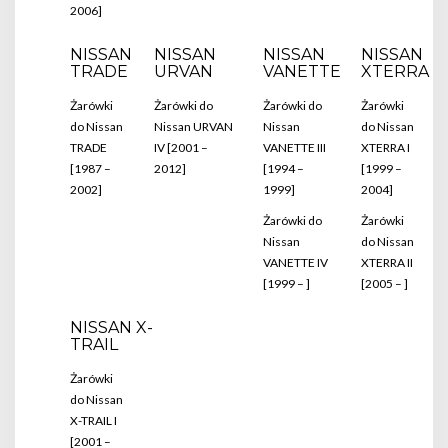
2006]
NISSAN
NISSAN
NISSAN
NISSAN
TRADE
URVAN
VANETTE
XTERRA
Żarówki
Żarówki do
Żarówki do
Żarówki
do Nissan
Nissan URVAN
Nissan
do Nissan
TRADE
IV [2001 –
VANETTE III
XTERRA I
[1987 –
2012]
[1994 –
[1999 –
2002]
1999]
2004]
Żarówki do
Żarówki
Nissan
do Nissan
VANETTE IV
XTERRA II
[1999 – ]
[2005 – ]
NISSAN X-
TRAIL
Żarówki
do Nissan
X-TRAIL I
[2001 –