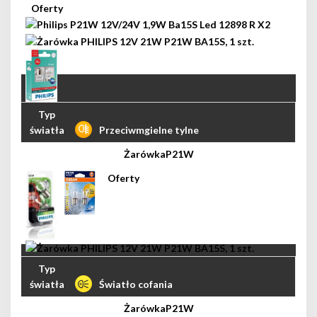
Przeciwmgielne tylne
P21W
Światło cofania
P21W