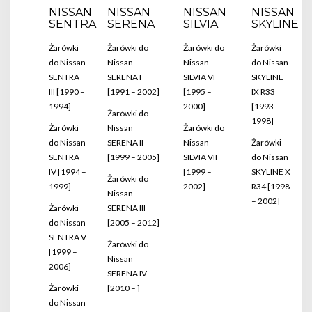
NISSAN
NISSAN
NISSAN
NISSAN
SENTRA
SERENA
SILVIA
SKYLINE
Żarówki
Żarówki do
Żarówki do
Żarówki
do Nissan
Nissan
Nissan
do Nissan
SENTRA
SERENA I
SILVIA VI
SKYLINE
III [1990 –
[1991 – 2002]
[1995 –
IX R33
1994]
2000]
[1993 –
Żarówki do
1998]
Żarówki
Nissan
Żarówki do
do Nissan
SERENA II
Nissan
Żarówki
SENTRA
[1999 – 2005]
SILVIA VII
do Nissan
IV [1994 –
[1999 –
SKYLINE X
Żarówki do
1999]
2002]
R34 [1998
Nissan
– 2002]
Żarówki
SERENA III
do Nissan
[2005 – 2012]
SENTRA V
Żarówki do
[1999 –
Nissan
2006]
SERENA IV
Żarówki
[2010 – ]
do Nissan