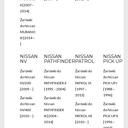
II [2007 –
2014]
Żarówki
do Nissan
MURANO
III [2014 –
]
NISSAN
NISSAN
NISSAN
NISSAN
NV
PATHFINDER
PATROL
PICK UP
Żarówki
Żarówki do
Żarówki do
Żarówki
do Nissan
Nissan
Nissan
do Nissan
NV200
PATHFINDER II
PATROL VI
PICK UP I
[2009 – ]
[1995 – 2004]
[1997 –
[1988 –
2013]
1996]
Żarówki
Żarówki do
do Nissan
Nissan
Żarówki do
Żarówki
NV400
PATHFINDER
Nissan
do Nissan
[2010 – ]
III [2004 –
PATROL VII
PICK UP II
2014]
[2010 – ]
[1996 –
2007]