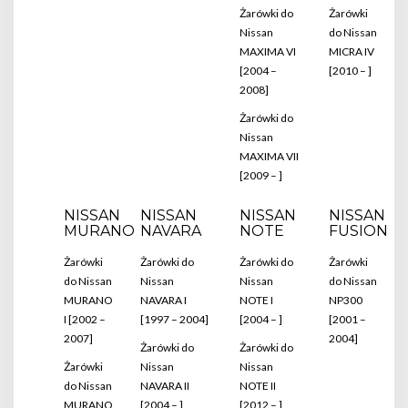
Żarówki do
Żarówki
Nissan
do Nissan
MAXIMA VI
MICRA IV
[2004 –
[2010 – ]
2008]
Żarówki do
Nissan
MAXIMA VII
[2009 – ]
NISSAN
NISSAN
NISSAN
NISSAN
MURANO
NAVARA
NOTE
FUSION
Żarówki
Żarówki do
Żarówki do
Żarówki
do Nissan
Nissan
Nissan
do Nissan
MURANO
NAVARA I
NOTE I
NP300
I [2002 –
[1997 – 2004]
[2004 – ]
[2001 –
2007]
2004]
Żarówki do
Żarówki do
Żarówki
Nissan
Nissan
do Nissan
NAVARA II
NOTE II
MURANO
[2004 – ]
[2012 – ]