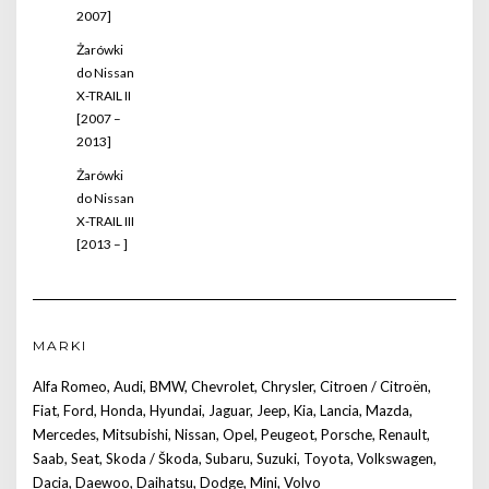
2007]
Żarówki
do Nissan
X-TRAIL II
[2007 –
2013]
Żarówki
do Nissan
X-TRAIL III
[2013 – ]
MARKI
Alfa Romeo
,
Audi
,
BMW
,
Chevrolet
,
Chrysler
,
Citroen / Citroën
,
Fiat
,
Ford
,
Honda
,
Hyundai
,
Jaguar
,
Jeep
,
Kia
,
Lancia
,
Mazda
,
Mercedes
,
Mitsubishi
,
Nissan
,
Opel
,
Peugeot
,
Porsche
,
Renault
,
Saab
,
Seat
,
Skoda / Škoda
,
Subaru
,
Suzuki
,
Toyota
,
Volkswagen
,
Dacia
,
Daewoo
,
Daihatsu
,
Dodge
,
Mini
,
Volvo