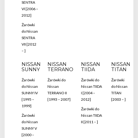
SENTRA
VI [2006 –
2012]
Żarówki
do Nissan
SENTRA
VII [2012
– ]
NISSAN
NISSAN
NISSAN
NISSAN
SUNNY
TERRANO
TIIDA
TITAN
Żarówki
Żarówki do
Żarówki do
Żarówki
do Nissan
Nissan
Nissan TIIDA
do Nissan
SUNNY IV
TERRANO II
I [2004 –
TITAN
[1995 –
[1993 – 2007]
2012]
[2003 – ]
1999]
Żarówki do
Żarówki
Nissan TIIDA
do Nissan
II [2011 – ]
SUNNY V
[2000 –