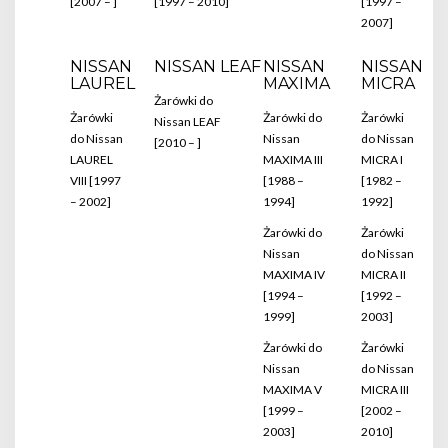
[2007 – ]
[1997 – 2010]
[1997 –
2007]
NISSAN
NISSAN LEAF
NISSAN
NISSAN
LAUREL
MAXIMA
MICRA
Żarówki do
Żarówki
Żarówki do
Żarówki
Nissan LEAF
do Nissan
Nissan
do Nissan
[2010 – ]
LAUREL
MAXIMA III
MICRA I
VIII [1997
[1988 –
[1982 –
– 2002]
1994]
1992]
Żarówki do
Żarówki
Nissan
do Nissan
MAXIMA IV
MICRA II
[1994 –
[1992 –
1999]
2003]
Żarówki do
Żarówki
Nissan
do Nissan
MAXIMA V
MICRA III
[1999 –
[2002 –
2003]
2010]