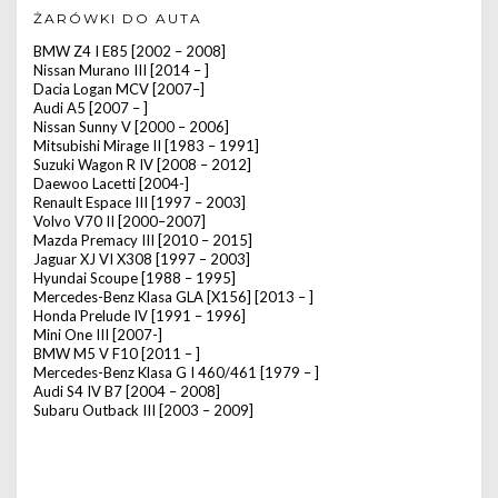
ŻARÓWKI DO AUTA
BMW Z4 I E85 [2002 – 2008]
Nissan Murano III [2014 – ]
Dacia Logan MCV [2007–]
Audi A5 [2007 – ]
Nissan Sunny V [2000 – 2006]
Mitsubishi Mirage II [1983 – 1991]
Suzuki Wagon R IV [2008 – 2012]
Daewoo Lacetti [2004-]
Renault Espace III [1997 – 2003]
Volvo V70 II [2000–2007]
Mazda Premacy III [2010 – 2015]
Jaguar XJ VI X308 [1997 – 2003]
Hyundai Scoupe [1988 – 1995]
Mercedes-Benz Klasa GLA [X156] [2013 – ]
Honda Prelude IV [1991 – 1996]
Mini One III [2007-]
BMW M5 V F10 [2011 – ]
Mercedes-Benz Klasa G I 460/461 [1979 – ]
Audi S4 IV B7 [2004 – 2008]
Subaru Outback III [2003 – 2009]