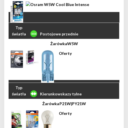
Postojowe przednie
W5W
Kierunkowskazy tylne
P21W|PY21W