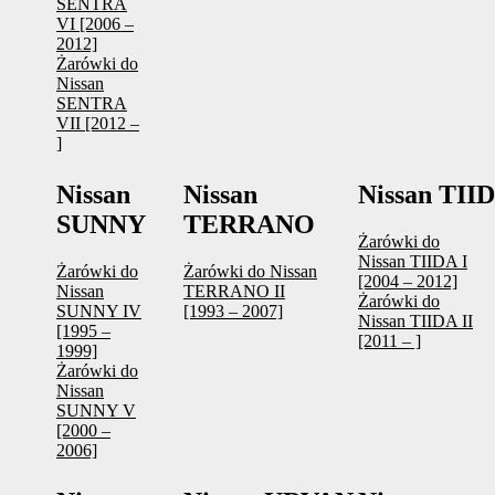
SENTRA
VI [2006 –
2012]
Żarówki do
Nissan
SENTRA
VII [2012 –
]
Nissan
Nissan
Nissan TII
SUNNY
TERRANO
Żarówki do
Nissan TIIDA I
Żarówki do
Żarówki do Nissan
[2004 – 2012]
Nissan
TERRANO II
Żarówki do
SUNNY IV
[1993 – 2007]
Nissan TIIDA II
[1995 –
[2011 – ]
1999]
Żarówki do
Nissan
SUNNY V
[2000 –
2006]