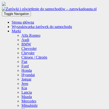
Toggle Navigation
Strona główna
Wyszukiwarka żarówek do samochodu
Marki
Alfa Romeo
Audi
BMW
Chevrolet
Chrysler
Citroen / Citroën
Fiat
Ford
Honda
Hyundai
Jaguar
Jeep
Kia
Lancia
Mazda
Mercedes
Mitsubishi