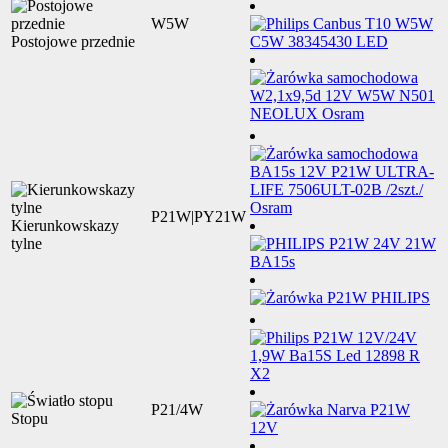
W5W
Postojowe przednie
P21W|PY21W
Kierunkowskazy
tylne
P21/4W
Stopu