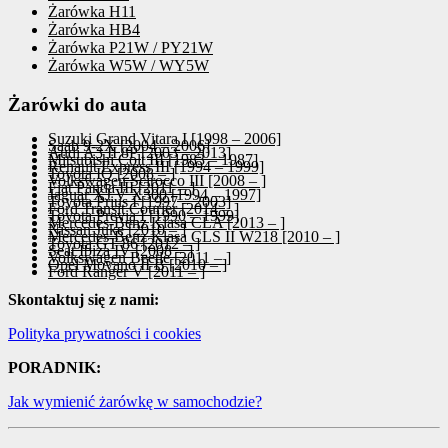
Żarówka H11
Żarówka HB4
Żarówka P21W / PY21W
Żarówka W5W / WY5W
Żarówki do auta
Suzuki Grand Vitara I [1998 – 2006]
Saab 9-2X [2004 – 2006]
Audi A3 II 8P [2003 – 2013]
Mitsubishi Colt III [1983 – 1987]
Renault Express III [1994 – 1999]
Toyota IQ [2008 – ]
Volkswagen Scirocco III [2008 – ]
Fiat Panda III [2011 – ]
Jaguar XJ V X300 [1994 – 1997]
Toyota Prius I [1997 – 2003]
Ford Transit Courier [2014 – ]
Toyota Previa I [1990 – 1999]
Mercedes-Benz Klasa CLA [2013 – ]
Nissan Juke [2010 – ]
Mercedes-Benz Klasa CLS II W218 [2010 – ]
Toyota GT 86 [2012 – ]
Seat Ibiza IV [2008 – ]
Volkswagen Beetle [2011 – ]
Opel Movano II B [2010 – ]
Ford Ranger V [2011 – ]
Skontaktuj się z nami:
Polityka prywatności i cookies
PORADNIK:
Jak wymienić żarówkę w samochodzie?