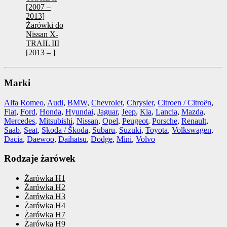
[2007 –
2013]
Żarówki do
Nissan X-
TRAIL III
[2013 – ]
Marki
Alfa Romeo
,
Audi
,
BMW
,
Chevrolet
,
Chrysler
,
Citroen / Citroën
,
Fiat
,
Ford
,
Honda
,
Hyundai
,
Jaguar
,
Jeep
,
Kia
,
Lancia
,
Mazda
,
Mercedes
,
Mitsubishi
,
Nissan
,
Opel
,
Peugeot
,
Porsche
,
Renault
,
Saab
,
Seat
,
Skoda / Škoda
,
Subaru
,
Suzuki
,
Toyota
,
Volkswagen
,
Dacia
,
Daewoo
,
Daihatsu
,
Dodge
,
Mini
,
Volvo
Rodzaje żarówek
Żarówka H1
Żarówka H2
Żarówka H3
Żarówka H4
Żarówka H7
Żarówka H9