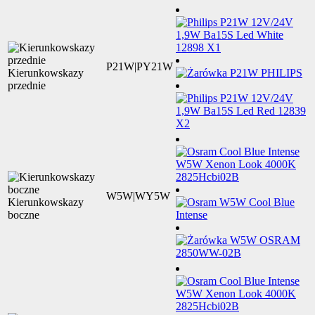
P21W|PY21W
Kierunkowskazy
przednie
W5W|WY5W
Kierunkowskazy
boczne