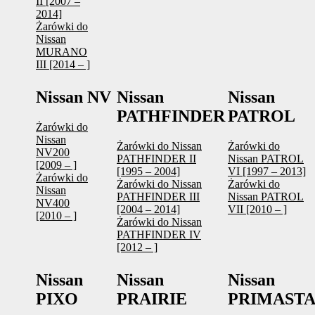
II [2007 –
2014]
Żarówki do
Nissan
MURANO
III [2014 – ]
Nissan NV
Nissan
Nissan
PATHFINDER
PATROL
Żarówki do
Nissan
Żarówki do Nissan
Żarówki do
NV200
PATHFINDER II
Nissan PATROL
[2009 – ]
[1995 – 2004]
VI [1997 – 2013]
Żarówki do
Żarówki do Nissan
Żarówki do
Nissan
PATHFINDER III
Nissan PATROL
NV400
[2004 – 2014]
VII [2010 – ]
[2010 – ]
Żarówki do Nissan
PATHFINDER IV
[2012 – ]
Nissan
Nissan
Nissan
PIXO
PRAIRIE
PRIMAST