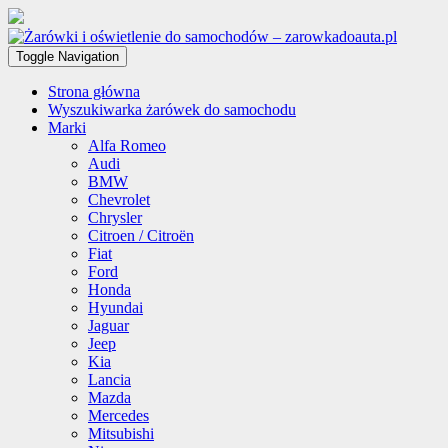
Toggle Navigation
Strona główna
Wyszukiwarka żarówek do samochodu
Marki
Alfa Romeo
Audi
BMW
Chevrolet
Chrysler
Citroen / Citroën
Fiat
Ford
Honda
Hyundai
Jaguar
Jeep
Kia
Lancia
Mazda
Mercedes
Mitsubishi