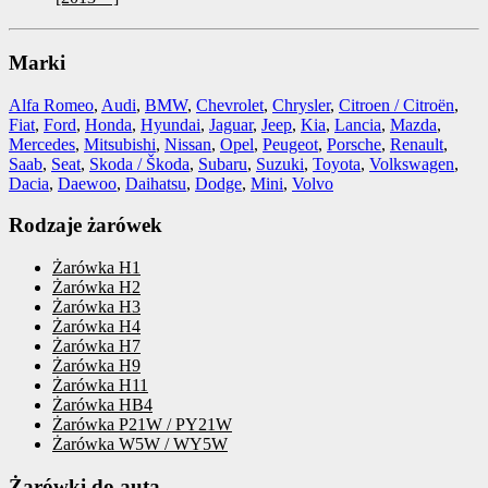
Marki
Alfa Romeo
,
Audi
,
BMW
,
Chevrolet
,
Chrysler
,
Citroen / Citroën
,
Fiat
,
Ford
,
Honda
,
Hyundai
,
Jaguar
,
Jeep
,
Kia
,
Lancia
,
Mazda
,
Mercedes
,
Mitsubishi
,
Nissan
,
Opel
,
Peugeot
,
Porsche
,
Renault
,
Saab
,
Seat
,
Skoda / Škoda
,
Subaru
,
Suzuki
,
Toyota
,
Volkswagen
,
Dacia
,
Daewoo
,
Daihatsu
,
Dodge
,
Mini
,
Volvo
Rodzaje żarówek
Żarówka H1
Żarówka H2
Żarówka H3
Żarówka H4
Żarówka H7
Żarówka H9
Żarówka H11
Żarówka HB4
Żarówka P21W / PY21W
Żarówka W5W / WY5W
Żarówki do auta