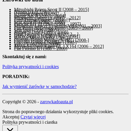
Mitsubishi Pajero Sport II [2008 – 2015]
Nissan GT-R [2007 – ]
Hyundai Starex II [2007 – ]
Jaguar XK II [2007 – 2014]
Mitsubishi Galant IX [2003 – 2012]
Ford Transit Courier [2014 – ]
Seat Ibiza III [2002 – 2008]
Porsche 911 III (993) [1994 – 1997]
Mitsubishi Lancer Evolution VII [2001 – 2003]
Fiat Punto III Grande Punto [2005 – 2009]
Seat Inca [1996 – 2003]
Jaguar S-Type [1999 – 2008]
Ford Tourneo Connect II [2013 – ]
BMW Seria 3 II E30 [1982 – 1991]
Renault Modus [2004 – 2012]
Chrysler Grand Voyager V (RT) [2008-]
Chrysler Grand Cherokee [1998-]
Volvo V60 [2005–2009]
Mercedes-Benz Klasa GL I X164 [2006 – 2012]
Fiat Fiorino II [1988 – 2000]
Skontaktuj się z nami:
Polityka prywatności i cookies
PORADNIK:
Jak wymienić żarówkę w samochodzie?
Copyright © 2026 -
zarowkadoauta.pl
Strona do poprawnego działania wykorzystuje pliki cookies.
Akceptuj
Czytaj więcej
Polityka prywatności i ciastka