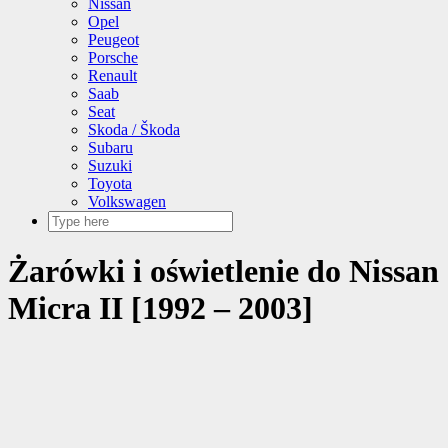
Nissan
Opel
Peugeot
Porsche
Renault
Saab
Seat
Skoda / Škoda
Subaru
Suzuki
Toyota
Volkswagen
Żarówki i oświetlenie do Nissan
Micra II [1992 – 2003]