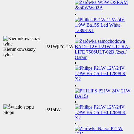
P21W|PY21W
Kierunkowskazy
tylne
P21/4W
Stopu