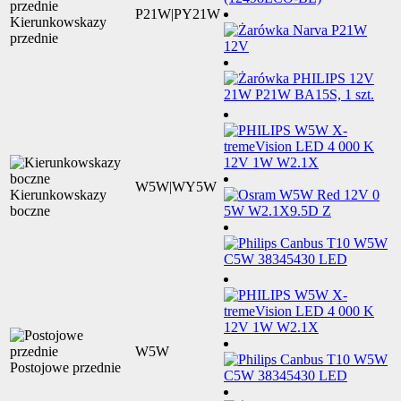
P21W|PY21W
Kierunkowskazy
przednie
W5W|WY5W
Kierunkowskazy
boczne
W5W
Postojowe przednie