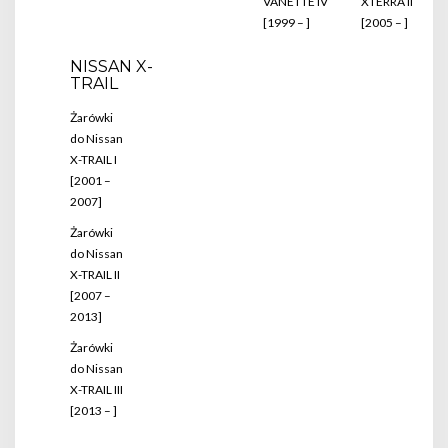
VANETTE IV
XTERRA II
[1999 – ]
[2005 – ]
NISSAN X-
TRAIL
Żarówki
do Nissan
X-TRAIL I
[2001 –
2007]
Żarówki
do Nissan
X-TRAIL II
[2007 –
2013]
Żarówki
do Nissan
X-TRAIL III
[2013 – ]