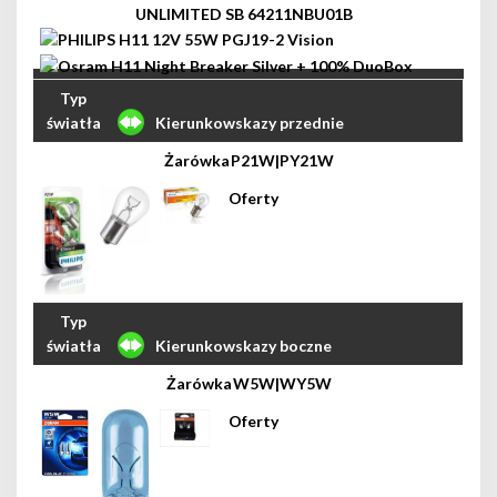
Kierunkowskazy przednie
P21W|PY21W
Kierunkowskazy boczne
W5W|WY5W