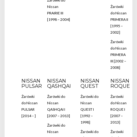
Żarówki do
Nissan
Żarówki
PRAIRIE III
do Nissan
[1998 – 2004]
PRIMERA II
[1995 –
2002]
Żarówki
do Nissan
PRIMERA
III [2002 –
2008]
NISSAN
NISSAN
NISSAN
NISSAN
PULSAR
QASHQAI
QUEST
ROQUE
Żarówki
Żarówki do
Żarówki do
Żarówki
do Nissan
Nissan
Nissan
do Nissan
PULSAR
QASHQAI I
QUEST I
ROQUE I
[2014 – ]
[2007 – 2013]
[1992 –
[2007 –
1998]
2013]
Żarówki do
Nissan
Żarówki do
Żarówki