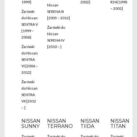
1999]
2002]
R34 [1998
Nissan
– 2002]
Żarówki
SERENA III
do Nissan
[2005 – 2012]
SENTRA V
Żarówki do
[1999 –
Nissan
2006]
SERENA IV
Żarówki
[2010 – ]
do Nissan
SENTRA
VI [2006 –
2012]
Żarówki
do Nissan
SENTRA
VII [2012
– ]
NISSAN
NISSAN
NISSAN
NISSAN
SUNNY
TERRANO
TIIDA
TITAN
Żarówki
Żarówki do
Żarówki do
Żarówki