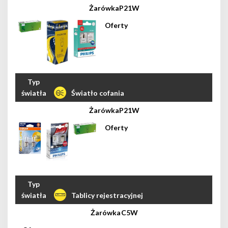
P21W
Światło cofania
P21W
Tablicy rejestracyjnej
C5W