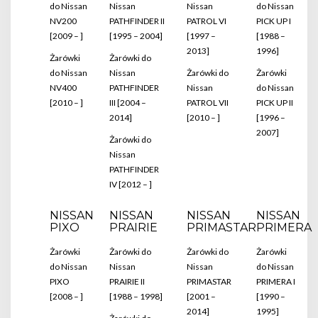
do Nissan
Nissan
Nissan
do Nissan
NV200
PATHFINDER II
PATROL VI
PICK UP I
[2009 – ]
[1995 – 2004]
[1997 –
[1988 –
2013]
1996]
Żarówki
Żarówki do
do Nissan
Nissan
Żarówki do
Żarówki
NV400
PATHFINDER
Nissan
do Nissan
[2010 – ]
III [2004 –
PATROL VII
PICK UP II
2014]
[2010 – ]
[1996 –
2007]
Żarówki do
Nissan
PATHFINDER
IV [2012 – ]
NISSAN
NISSAN
NISSAN
NISSAN
PIXO
PRAIRIE
PRIMASTAR
PRIMERA
Żarówki
Żarówki do
Żarówki do
Żarówki
do Nissan
Nissan
Nissan
do Nissan
PIXO
PRAIRIE II
PRIMASTAR
PRIMERA I
[2008 – ]
[1988 – 1998]
[2001 –
[1990 –
2014]
1995]