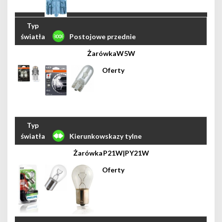
Postojowe przednie
W5W
Kierunkowskazy tylne
P21W|PY21W