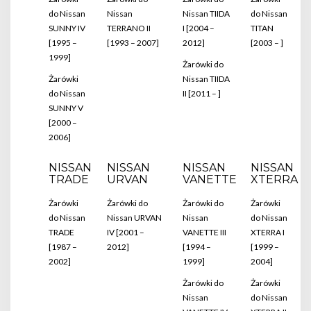
do Nissan
Nissan
Nissan TIIDA
do Nissan
SUNNY IV
TERRANO II
I [2004 –
TITAN
[1995 –
[1993 – 2007]
2012]
[2003 – ]
1999]
Żarówki do
Żarówki
Nissan TIIDA
do Nissan
II [2011 – ]
SUNNY V
[2000 –
2006]
NISSAN
NISSAN
NISSAN
NISSAN
TRADE
URVAN
VANETTE
XTERRA
Żarówki
Żarówki do
Żarówki do
Żarówki
do Nissan
Nissan URVAN
Nissan
do Nissan
TRADE
IV [2001 –
VANETTE III
XTERRA I
[1987 –
2012]
[1994 –
[1999 –
2002]
1999]
2004]
Żarówki do
Żarówki
Nissan
do Nissan