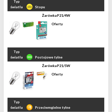
Stopu
P21/4W
Postojowe tylne
P21/5W
Przeciwmgielne tylne