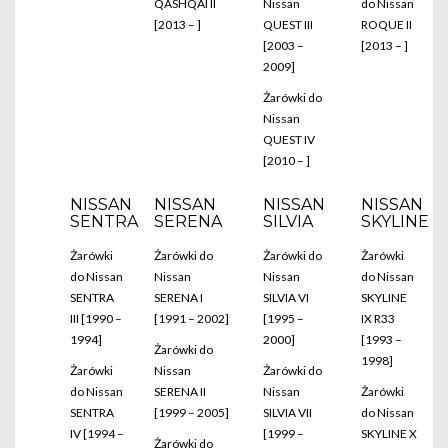
QASHQAI II
Nissan
do Nissan
[2013 – ]
QUEST III
ROQUE II
[2003 –
[2013 – ]
2009]
Żarówki do
Nissan
QUEST IV
[2010 – ]
NISSAN
NISSAN
NISSAN
NISSAN
SENTRA
SERENA
SILVIA
SKYLINE
Żarówki
Żarówki do
Żarówki do
Żarówki
do Nissan
Nissan
Nissan
do Nissan
SENTRA
SERENA I
SILVIA VI
SKYLINE
III [1990 –
[1991 – 2002]
[1995 –
IX R33
1994]
2000]
[1993 –
Żarówki do
1998]
Żarówki
Nissan
Żarówki do
do Nissan
SERENA II
Nissan
Żarówki
SENTRA
[1999 – 2005]
SILVIA VII
do Nissan
IV [1994 –
[1999 –
SKYLINE X
Żarówki do