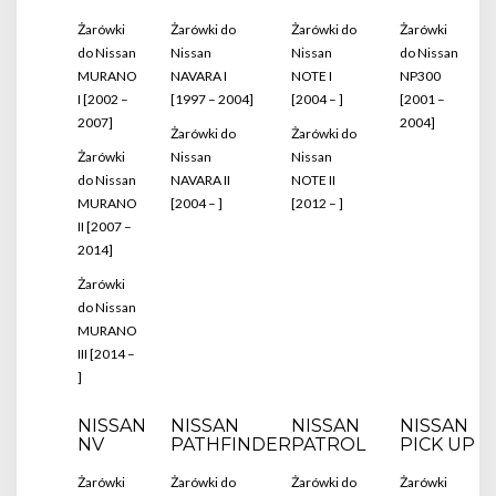
Żarówki
Żarówki do
Żarówki do
Żarówki
do Nissan
Nissan
Nissan
do Nissan
MURANO
NAVARA I
NOTE I
NP300
I [2002 –
[1997 – 2004]
[2004 – ]
[2001 –
2007]
2004]
Żarówki do
Żarówki do
Żarówki
Nissan
Nissan
do Nissan
NAVARA II
NOTE II
MURANO
[2004 – ]
[2012 – ]
II [2007 –
2014]
Żarówki
do Nissan
MURANO
III [2014 –
]
NISSAN
NISSAN
NISSAN
NISSAN
NV
PATHFINDER
PATROL
PICK UP
Żarówki
Żarówki do
Żarówki do
Żarówki