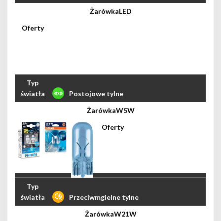
LED
Postojowe tylne
W5W
Przeciwmgielne tylne
W21W