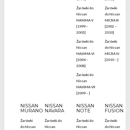
Żarówki do
Żarówki
Nissan
do Nissan
MAXIMA V
MICRA III
[1999 –
[2002 –
2003]
2010]
Żarówki do
Żarówki
Nissan
do Nissan
MAXIMA VI
MICRA IV
[2004 –
[2010 – ]
2008]
Żarówki do
Nissan
MAXIMA VII
[2009 – ]
NISSAN
NISSAN
NISSAN
NISSAN
MURANO
NAVARA
NOTE
FUSION
Żarówki
Żarówki do
Żarówki do
Żarówki
do Nissan
Nissan
Nissan
do Nissan