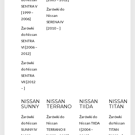
SENTRA V
Żarówki do
[1999 –
Nissan
2006]
SERENA IV
Żarówki
[2010 – ]
do Nissan
SENTRA
VI [2006 –
2012]
Żarówki
do Nissan
SENTRA
VII [2012
– ]
NISSAN
NISSAN
NISSAN
NISSAN
SUNNY
TERRANO
TIIDA
TITAN
Żarówki
Żarówki do
Żarówki do
Żarówki
do Nissan
Nissan
Nissan TIIDA
do Nissan
SUNNY IV
TERRANO II
I [2004 –
TITAN