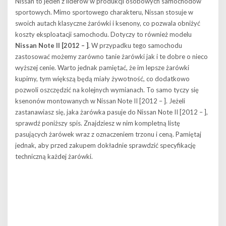
Nissan to jeden z liderów w produkcji osobowych samochodów
sportowych. Mimo sportowego charakteru, Nissan stosuje w
swoich autach klasyczne żarówki i ksenony, co pozwala obniżyć
koszty eksploatacji samochodu. Dotyczy to również modelu
Nissan Note II [2012 – ]
. W przypadku tego samochodu
zastosować możemy zarówno tanie żarówki jak i te dobre o nieco
wyższej cenie. Warto jednak pamiętać, że im lepsze żarówki
kupimy, tym większą będą miały żywotność, co dodatkowo
pozwoli oszczędzić na kolejnych wymianach. To samo tyczy się
ksenonów montowanych w Nissan Note II [2012 – ]. Jeżeli
zastanawiasz się, jaka żarówka pasuje do Nissan Note II [2012 – ],
sprawdź poniższy spis. Znajdziesz w nim kompletną listę
pasujących żarówek wraz z oznaczeniem trzonu i ceną. Pamiętaj
jednak, aby przed zakupem dokładnie sprawdzić specyfikację
techniczną każdej żarówki.