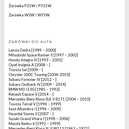
Żarówka P21W / PY21W
Żarówka W5W / WY5W
ŻARÓWKI DO AUTA
Lancia Dedra [1989 – 2000]
Mitsubishi Space Runner II [1997 – 2002]
Honda Integra III [1993 – 2001]
Opel Insignia A [2008 – ]
Toyota Sai [2009 – ]
Chrysler 300C Touring [2004-2010]
Subaru Forester IV [2012 – ]
Subaru Outback IV [2009 – 2014]
BMW M3 I E30 [1985 – 1992]
Renault Espace V [2014 – ]
Mercedes-Benz Klasa SLK II R171 [2004 – 2010]
Toyota Tercel V [1994 – 1999]
Seat Alhambra I [1996 – 2009]
Hyundai Starex II [2007 – ]
Suzuki Grand Vitara I [1998 – 2006]
Mazda Xedos 6 [1992 – 1999]
Mercedes-Benz Klasa SL II W113 [1963 – 1971]