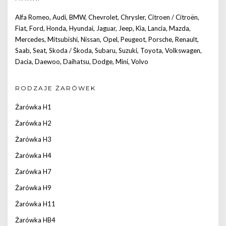
Alfa Romeo
,
Audi
,
BMW
,
Chevrolet
,
Chrysler
,
Citroen / Citroën
,
Fiat
,
Ford
,
Honda
,
Hyundai
,
Jaguar
,
Jeep
,
Kia
,
Lancia
,
Mazda
,
Mercedes
,
Mitsubishi
,
Nissan
,
Opel
,
Peugeot
,
Porsche
,
Renault
,
Saab
,
Seat
,
Skoda / Škoda
,
Subaru
,
Suzuki
,
Toyota
,
Volkswagen
,
Dacia
,
Daewoo
,
Daihatsu
,
Dodge
,
Mini
,
Volvo
RODZAJE ŻARÓWEK
Żarówka H1
Żarówka H2
Żarówka H3
Żarówka H4
Żarówka H7
Żarówka H9
Żarówka H11
Żarówka HB4