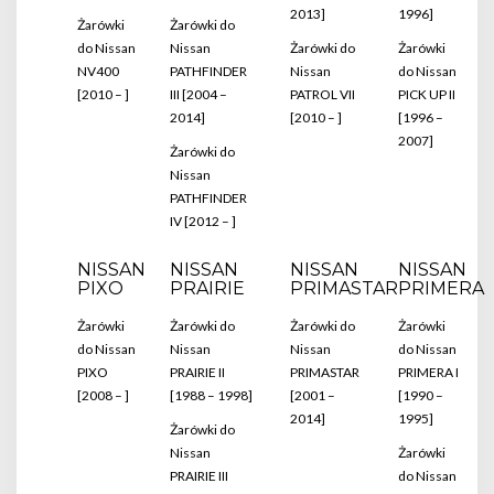
2013]
1996]
Żarówki
Żarówki do
do Nissan
Nissan
Żarówki do
Żarówki
NV400
PATHFINDER
Nissan
do Nissan
[2010 – ]
III [2004 –
PATROL VII
PICK UP II
2014]
[2010 – ]
[1996 –
2007]
Żarówki do
Nissan
PATHFINDER
IV [2012 – ]
NISSAN
NISSAN
NISSAN
NISSAN
PIXO
PRAIRIE
PRIMASTAR
PRIMERA
Żarówki
Żarówki do
Żarówki do
Żarówki
do Nissan
Nissan
Nissan
do Nissan
PIXO
PRAIRIE II
PRIMASTAR
PRIMERA I
[2008 – ]
[1988 – 1998]
[2001 –
[1990 –
2014]
1995]
Żarówki do
Nissan
Żarówki
PRAIRIE III
do Nissan