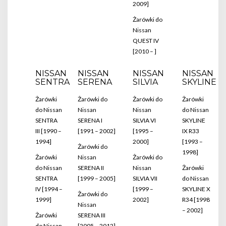
2009]
Żarówki do
Nissan
QUEST IV
[2010 – ]
NISSAN
NISSAN
NISSAN
NISSAN
SENTRA
SERENA
SILVIA
SKYLINE
Żarówki
Żarówki do
Żarówki do
Żarówki
do Nissan
Nissan
Nissan
do Nissan
SENTRA
SERENA I
SILVIA VI
SKYLINE
III [1990 –
[1991 – 2002]
[1995 –
IX R33
1994]
2000]
[1993 –
Żarówki do
1998]
Żarówki
Nissan
Żarówki do
do Nissan
SERENA II
Nissan
Żarówki
SENTRA
[1999 – 2005]
SILVIA VII
do Nissan
IV [1994 –
[1999 –
SKYLINE X
Żarówki do
1999]
2002]
R34 [1998
Nissan
– 2002]
Żarówki
SERENA III
do Nissan
[2005 – 2012]