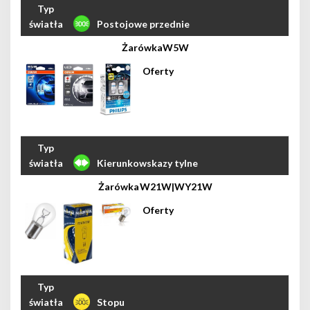
Postojowe przednie
W5W
Kierunkowskazy tylne
W21W|WY21W
Stopu