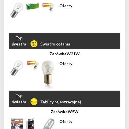
Światło cofania
W21W
Tablicy rejestracyjnej
W5W