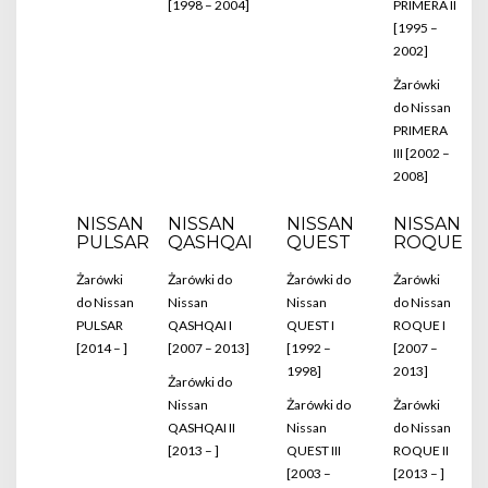
[1998 – 2004]
PRIMERA II
[1995 –
2002]
Żarówki
do Nissan
PRIMERA
III [2002 –
2008]
NISSAN
NISSAN
NISSAN
NISSAN
PULSAR
QASHQAI
QUEST
ROQUE
Żarówki
Żarówki do
Żarówki do
Żarówki
do Nissan
Nissan
Nissan
do Nissan
PULSAR
QASHQAI I
QUEST I
ROQUE I
[2014 – ]
[2007 – 2013]
[1992 –
[2007 –
1998]
2013]
Żarówki do
Nissan
Żarówki do
Żarówki
QASHQAI II
Nissan
do Nissan
[2013 – ]
QUEST III
ROQUE II
[2003 –
[2013 – ]