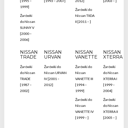
[1995 –
[1993 – 2007]
2012]
[2003 – ]
1999]
Żarówki do
Żarówki
Nissan TIIDA
do Nissan
II [2011 – ]
SUNNY V
[2000 –
2006]
NISSAN
NISSAN
NISSAN
NISSAN
TRADE
URVAN
VANETTE
XTERRA
Żarówki
Żarówki do
Żarówki do
Żarówki
do Nissan
Nissan URVAN
Nissan
do Nissan
TRADE
IV [2001 –
VANETTE III
XTERRA I
[1987 –
2012]
[1994 –
[1999 –
2002]
1999]
2004]
Żarówki do
Żarówki
Nissan
do Nissan
VANETTE IV
XTERRA II
[1999 – ]
[2005 – ]