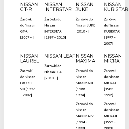
NISSAN
NISSAN
NISSAN
NISSAN
GT-R
INTERSTAR
JUKE
KUBISTAR
Żarówki
Żarówki do
Żarówki do
Żarówki
do Nissan
Nissan
Nissan JUKE
do Nissan
GT-R
INTERSTAR
[2010 – ]
KUBISTAR
[2007 – ]
[1997 – 2010]
[1997 –
2007]
NISSAN
NISSAN LEAF
NISSAN
NISSAN
LAUREL
MAXIMA
MICRA
Żarówki do
Żarówki
Żarówki do
Żarówki
Nissan LEAF
do Nissan
Nissan
do Nissan
[2010 – ]
LAUREL
MAXIMA III
MICRA I
VIII [1997
[1988 –
[1982 –
– 2002]
1994]
1992]
Żarówki do
Żarówki
Nissan
do Nissan
MAXIMA IV
MICRA II
[1994 –
[1992 –
1999]
2003]