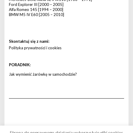
Ford Explorer III [2000 – 2005]
Alfa Romeo 145 [1994 – 2000]
BMW M5 IV E60 [2005 – 2010]
Skontaktuj się z nami:
Polityka prywatności i cookies
PORADNIK:
Jak wymienić żarówkę w samochodzie?
Copyright © 2026 -
zarowkadoauta.pl
Strona do poprawnego działania wykorzystuje pliki cookies.