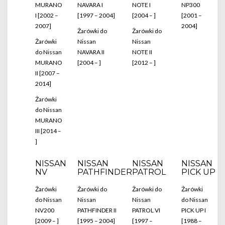
MURANO
NAVARA I
NOTE I
NP300
I [2002 –
[1997 – 2004]
[2004 – ]
[2001 –
2007]
2004]
Żarówki do
Żarówki do
Żarówki
Nissan
Nissan
do Nissan
NAVARA II
NOTE II
MURANO
[2004 – ]
[2012 – ]
II [2007 –
2014]
Żarówki
do Nissan
MURANO
III [2014 –
]
NISSAN
NISSAN
NISSAN
NISSAN
NV
PATHFINDER
PATROL
PICK UP
Żarówki
Żarówki do
Żarówki do
Żarówki
do Nissan
Nissan
Nissan
do Nissan
NV200
PATHFINDER II
PATROL VI
PICK UP I
[2009 – ]
[1995 – 2004]
[1997 –
[1988 –