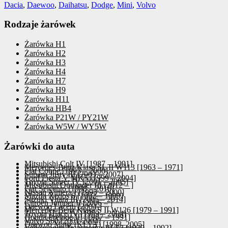
Dacia
,
Daewoo
,
Daihatsu
,
Dodge
,
Mini
,
Volvo
Rodzaje żarówek
Żarówka H1
Żarówka H2
Żarówka H3
Żarówka H4
Żarówka H7
Żarówka H9
Żarówka H11
Żarówka HB4
Żarówka P21W / PY21W
Żarówka W5W / WY5W
Żarówki do auta
Mitsubishi Colt IV [1987 – 1991]
Mercedes-Benz Klasa SL II W113 [1963 – 1971]
Fiat Coupe [1993 – 2000]
Subaru Justy III [2003 – 2007]
Ford Fiesta V MK5 [1999 – 2004]
Toyota Soarer IV [2001 – 2005]
Mitsubishi Outlander III [2012 – ]
Fiat Seicento [1998 – 2010]
Nissan Almera I [1995 – 2000]
Mazda Xedos 6 [1992 – 1999]
Suzuki Vitara III [2005 – 2014]
Citroen Jumper II [2006 – ]
Daewoo Lacetti [2004-]
Mercedes-Benz Klasa S II W126 [1979 – 1991]
Toyota Hiace IV [1989 – 2004]
Honda Prelude III [1987 – 1991]
Volvo S60 [2001-2004]
Daewoo Matiz (KLYA) [1998–2005]
Volkswagen Transporter III T3 [1979 – 1992]