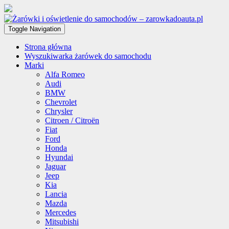
Toggle Navigation
Strona główna
Wyszukiwarka żarówek do samochodu
Marki
Alfa Romeo
Audi
BMW
Chevrolet
Chrysler
Citroen / Citroën
Fiat
Ford
Honda
Hyundai
Jaguar
Jeep
Kia
Lancia
Mazda
Mercedes
Mitsubishi