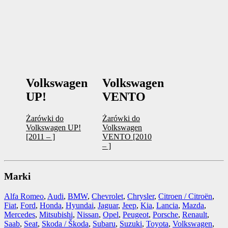
Volkswagen
Volkswagen
UP!
VENTO
Żarówki do
Żarówki do
Volkswagen UP!
Volkswagen
[2011 – ]
VENTO [2010
– ]
Marki
Alfa Romeo
,
Audi
,
BMW
,
Chevrolet
,
Chrysler
,
Citroen / Citroën
,
Fiat
,
Ford
,
Honda
,
Hyundai
,
Jaguar
,
Jeep
,
Kia
,
Lancia
,
Mazda
,
Mercedes
,
Mitsubishi
,
Nissan
,
Opel
,
Peugeot
,
Porsche
,
Renault
,
Saab
,
Seat
,
Skoda / Škoda
,
Subaru
,
Suzuki
,
Toyota
,
Volkswagen
,