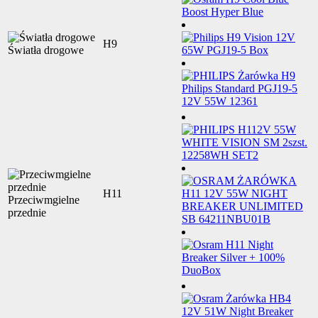
H9
Światła drogowe
H11
Przeciwmgielne
przednie