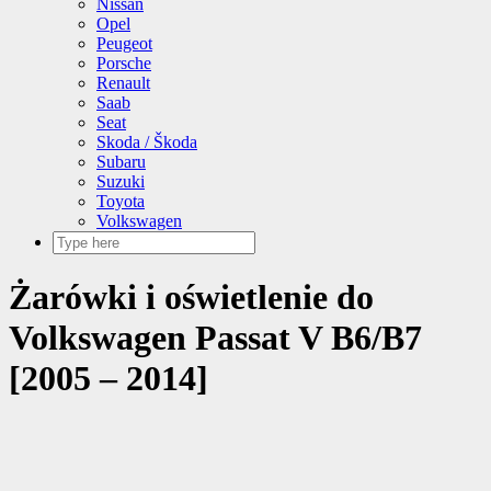
Nissan
Opel
Peugeot
Porsche
Renault
Saab
Seat
Skoda / Škoda
Subaru
Suzuki
Toyota
Volkswagen
Żarówki i oświetlenie do
Volkswagen Passat V B6/B7
[2005 – 2014]