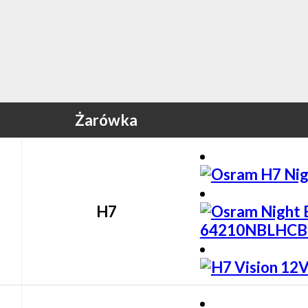
Żarówka
H7