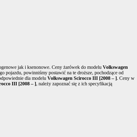
alogenowe jak i ksenonowe. Ceny żarówek do modelu
Volkswagen
zego pojazdu, powinniśmy postawić na te droższe, pochodzące od
 odpowiednie dla modelu
Volkswagen Scirocco III [2008 – ]
. Ceny w
occo III [2008 – ]
, należy zapoznać się z ich specyfikacją