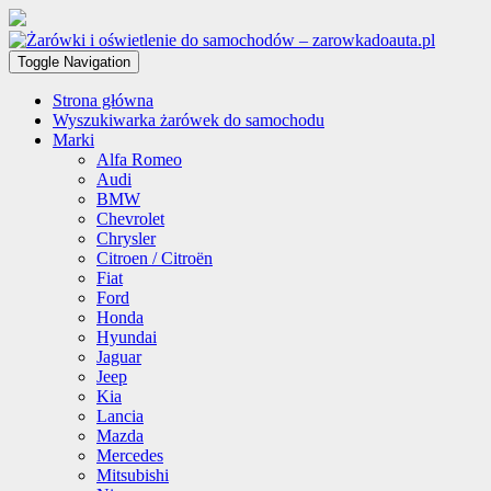
Toggle Navigation
Strona główna
Wyszukiwarka żarówek do samochodu
Marki
Alfa Romeo
Audi
BMW
Chevrolet
Chrysler
Citroen / Citroën
Fiat
Ford
Honda
Hyundai
Jaguar
Jeep
Kia
Lancia
Mazda
Mercedes
Mitsubishi