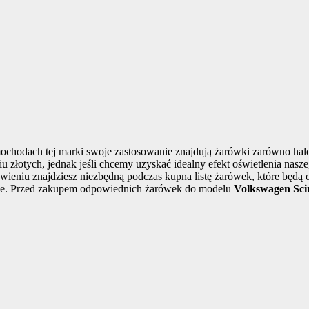
amochodach tej marki swoje zastosowanie znajdują żarówki zarówno h
iu złotych, jednak jeśli chcemy uzyskać idealny efekt oświetlenia nas
niu znajdziesz niezbędną podczas kupna listę żarówek, które będą
iebie. Przed zakupem odpowiednich żarówek do modelu
Volkswagen Scir