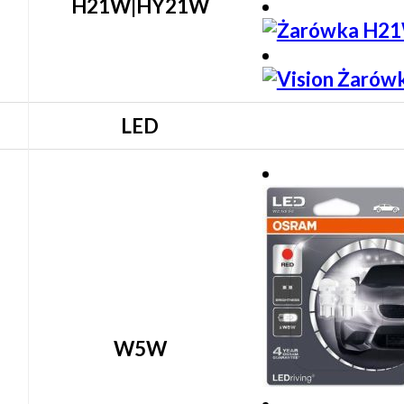
H21W|HY21W
LED
W5W