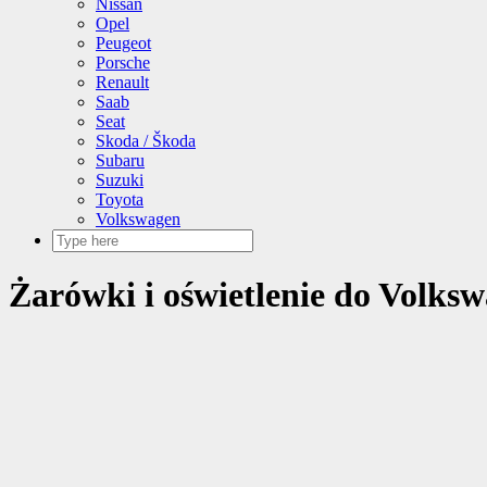
Nissan
Opel
Peugeot
Porsche
Renault
Saab
Seat
Skoda / Škoda
Subaru
Suzuki
Toyota
Volkswagen
Żarówki i oświetlenie do Volkswa