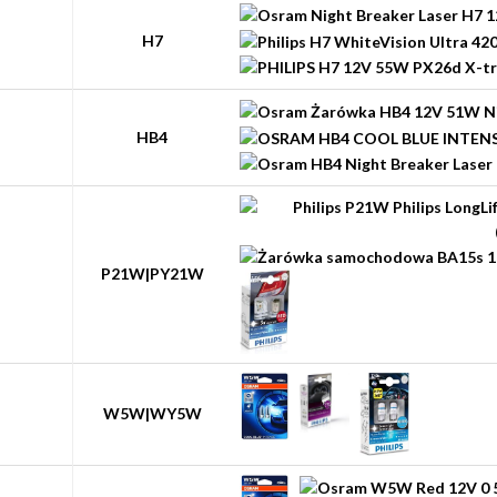
H7
HB4
P21W|PY21W
W5W|WY5W