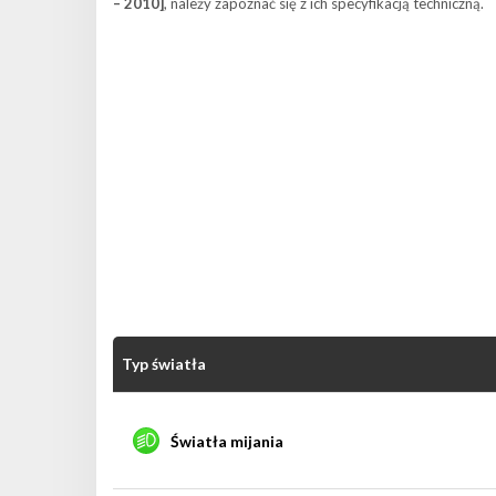
– 2010]
, należy zapoznać się z ich specyfikacją techniczną.
Typ światła
Światła mijania