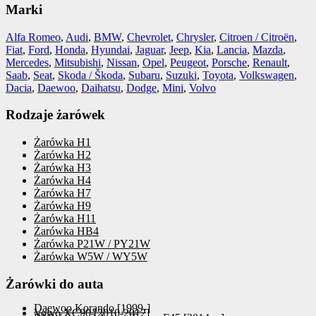
Marki
Alfa Romeo
,
Audi
,
BMW
,
Chevrolet
,
Chrysler
,
Citroen / Citroën
,
Fiat
,
Ford
,
Honda
,
Hyundai
,
Jaguar
,
Jeep
,
Kia
,
Lancia
,
Mazda
,
Mercedes
,
Mitsubishi
,
Nissan
,
Opel
,
Peugeot
,
Porsche
,
Renault
,
Saab
,
Seat
,
Skoda / Škoda
,
Subaru
,
Suzuki
,
Toyota
,
Volkswagen
,
Dacia
,
Daewoo
,
Daihatsu
,
Dodge
,
Mini
,
Volvo
Rodzaje żarówek
Żarówka H1
Żarówka H2
Żarówka H3
Żarówka H4
Żarówka H7
Żarówka H9
Żarówka H11
Żarówka HB4
Żarówka P21W / PY21W
Żarówka W5W / WY5W
Żarówki do auta
Daewoo Korando [1999-]
Volvo XC90 [2010-2012]