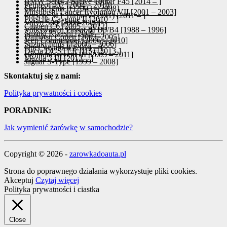
BMW Seria 2 Active Tourer F45 [2014 – ]
Peugeot 407 [2004 – 2010]
Suzuki Ignis II [2003 – 2008]
Mitsubishi Lancer Evolution VII [2001 – 2003]
Porsche 911 Turbo VI (991) [2011 – ]
Porsche Cayenne II [2010 – ]
Volvo S80 [2004-2005]
Citroen C6 [2005 – 2012]
Volkswagen Passat III B3/B4 [1988 – 1996]
Suzuki Kizashi [2009 – ]
Daihatsu Copen [2003–2005]
Jeep Commander [2006 – 2010]
Suzuki Ignis I [2000 – 2006]
Opel Vivaro II [2014 – ]
Dacia DUSTER [HS) [2013-]
Hyundai Accent III [2005 – 2011]
Mazda 3 III [2013 – ]
Jaguar S-Type [1999 – 2008]
Skontaktuj się z nami:
Polityka prywatności i cookies
PORADNIK:
Jak wymienić żarówkę w samochodzie?
Copyright © 2026 -
zarowkadoauta.pl
Strona do poprawnego działania wykorzystuje pliki cookies.
Akceptuj
Czytaj więcej
Polityka prywatności i ciastka
Close