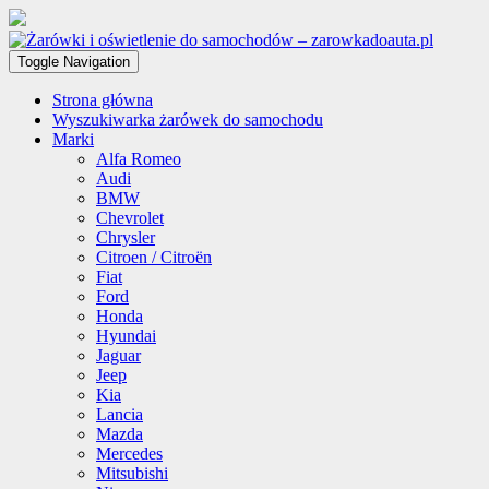
Toggle Navigation
Strona główna
Wyszukiwarka żarówek do samochodu
Marki
Alfa Romeo
Audi
BMW
Chevrolet
Chrysler
Citroen / Citroën
Fiat
Ford
Honda
Hyundai
Jaguar
Jeep
Kia
Lancia
Mazda
Mercedes
Mitsubishi