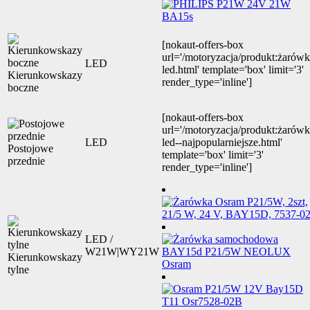
[nokaut-offers-box
url='/motoryzacja/produkt:żarówk
LED
led.html' template='box' limit='3'
Kierunkowskazy
render_type='inline']
boczne
[nokaut-offers-box
url='/motoryzacja/produkt:żarówk
LED
led--najpopularniejsze.html'
Postojowe
template='box' limit='3'
przednie
render_type='inline']
LED /
W21W|WY21W
Kierunkowskazy
tylne