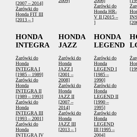
2009]
2006]
[19
[2007 – 2014]
Żarówki do
Żar
Żarówki do
Honda HR-
Ho
Honda FIT III
V II [2015 –
INS
[2013 – ]
]
[20
HONDA
HONDA
HONDA
H
INTEGRA
JAZZ
LEGEND
L
Żarówki do
Żarówki do
Żarówki do
Żar
Honda
Honda
Honda
Ho
INTEGRA I
JAZZ I
LEGEND I
[19
[1985 – 1989]
[2001 –
[1985 –
Żarówki do
2008]
1990]
Honda
Żarówki do
Żarówki do
INTEGRA II
Honda
Honda
[1989 – 1993]
JAZZ II
LEGEND II
Żarówki do
[2007 –
[1990 –
Honda
2014]
1995]
INTEGRA III
Żarówki do
Żarówki do
[1993 – 2001]
Honda
Honda
Żarówki do
JAZZ III
LEGEND
Honda
[2013 – ]
III [1995 –
INTEGRA IV
2004]