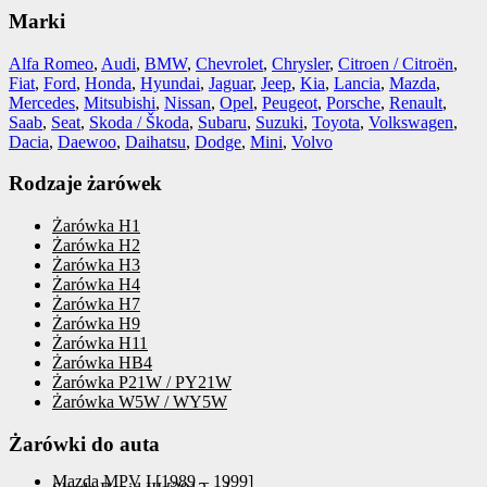
Marki
Alfa Romeo
,
Audi
,
BMW
,
Chevrolet
,
Chrysler
,
Citroen / Citroën
,
Fiat
,
Ford
,
Honda
,
Hyundai
,
Jaguar
,
Jeep
,
Kia
,
Lancia
,
Mazda
,
Mercedes
,
Mitsubishi
,
Nissan
,
Opel
,
Peugeot
,
Porsche
,
Renault
,
Saab
,
Seat
,
Skoda / Škoda
,
Subaru
,
Suzuki
,
Toyota
,
Volkswagen
,
Dacia
,
Daewoo
,
Daihatsu
,
Dodge
,
Mini
,
Volvo
Rodzaje żarówek
Żarówka H1
Żarówka H2
Żarówka H3
Żarówka H4
Żarówka H7
Żarówka H9
Żarówka H11
Żarówka HB4
Żarówka P21W / PY21W
Żarówka W5W / WY5W
Żarówki do auta
Mazda MPV I [1989 – 1999]