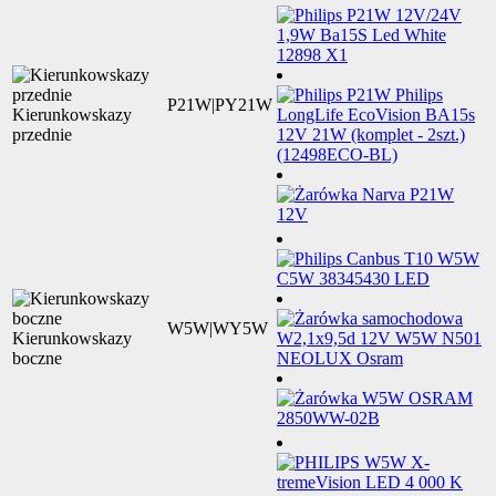
P21W|PY21W
Kierunkowskazy
przednie
W5W|WY5W
Kierunkowskazy
boczne