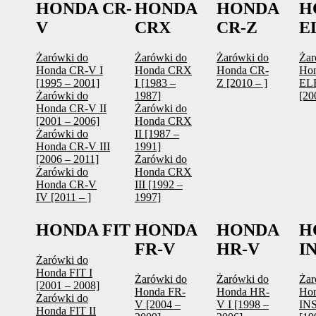
HONDA CR-
HONDA
HONDA
H
V
CRX
CR-Z
E
Żarówki do
Żarówki do
Żarówki do
Żar
Honda CR-V I
Honda CRX
Honda CR-
Ho
[1995 – 2001]
I [1983 –
Z [2010 – ]
EL
Żarówki do
1987]
[20
Honda CR-V II
Żarówki do
[2001 – 2006]
Honda CRX
Żarówki do
II [1987 –
Honda CR-V III
1991]
[2006 – 2011]
Żarówki do
Żarówki do
Honda CRX
Honda CR-V
III [1992 –
IV [2011 – ]
1997]
HONDA FIT
HONDA
HONDA
H
FR-V
HR-V
I
Żarówki do
Honda FIT I
Żarówki do
Żarówki do
Żar
[2001 – 2008]
Honda FR-
Honda HR-
Ho
Żarówki do
V [2004 –
V I [1998 –
IN
Honda FIT II