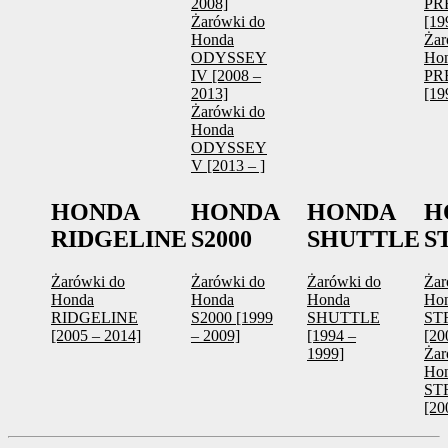
2008]
PR
Żarówki do
[19
Honda
Żar
ODYSSEY
Ho
IV [2008 –
PR
2013]
[19
Żarówki do
Honda
ODYSSEY
V [2013 – ]
HONDA
HONDA
HONDA
H
RIDGELINE
S2000
SHUTTLE
S
Żarówki do
Żarówki do
Żarówki do
Żar
Honda
Honda
Honda
Ho
RIDGELINE
S2000 [1999
SHUTTLE
ST
[2005 – 2014]
– 2009]
[1994 –
[20
1999]
Żar
Ho
ST
[20