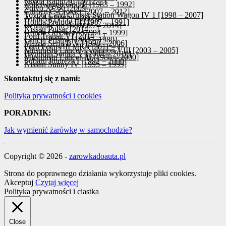
Skoda Rapid III [2012 – ]
Volkswagen Golf II [1983 – 1992]
Volvo XC60 [2009-]
Citroen C-Crosser [2007 – 2012]
Toyota Land Cruiser Station Wagon IV 1 [1998 – 2007]
Audi A2 [1999 – 2005]
Honda Prelude III [1987 – 1991]
Renault Clio III [2005 – 2014]
Nissan Pulsar [2014 – ]
Honda Odyssey I [1994 – 1999]
Ford Transit VI [2014 – ]
Lancia Prisma [1982 – 1989]
Mazda Seria B V [1998 – 2006]
Ford Focus III MK3 [2011 – ]
Mitsubishi Lancer Evolution VIII [2003 – 2005]
Hyundai Sonata V [2004 – 2010]
Mitsubishi Lancer III [1988 – 2000]
Subaru Impreza I [1992 – 2000]
Nissan Sunny IV [1995 – 1999]
Skontaktuj się z nami:
Polityka prywatności i cookies
PORADNIK:
Jak wymienić żarówkę w samochodzie?
Copyright © 2026 -
zarowkadoauta.pl
Strona do poprawnego działania wykorzystuje pliki cookies.
Akceptuj
Czytaj więcej
Polityka prywatności i ciastka
Close