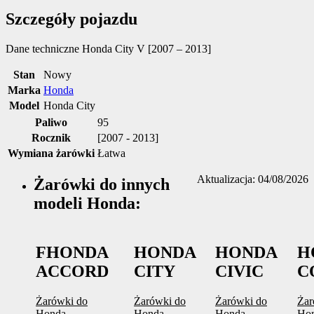
Szczegóły pojazdu
Dane techniczne
Honda City V [2007 – 2013]
Stan
Nowy
Marka
Honda
Model
Honda City
Paliwo
95
Rocznik
[2007 - 2013]
Wymiana żarówki
Łatwa
Aktualizacja: 04/08/2026
Żarówki do innych
modeli Honda:
FHONDA
HONDA
HONDA
H
ACCORD
CITY
CIVIC
C
Żarówki do
Żarówki do
Żarówki do
Żar
Honda
Honda
Honda
Ho