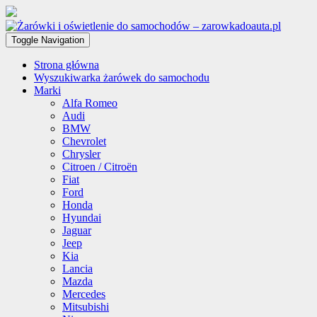
Toggle Navigation
Strona główna
Wyszukiwarka żarówek do samochodu
Marki
Alfa Romeo
Audi
BMW
Chevrolet
Chrysler
Citroen / Citroën
Fiat
Ford
Honda
Hyundai
Jaguar
Jeep
Kia
Lancia
Mazda
Mercedes
Mitsubishi