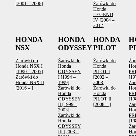
[2001 – 2006]
Żarówki do
Honda
LEGEND
IV [2004 –
2012]
HONDA
HONDA
HONDA
H
NSX
ODYSSEY
PILOT
P
Żarówki do
Żarówki do
Żarówki do
Żar
Honda NSX I
Honda
Honda
Ho
[1990 – 2005]
ODYSSEY
PILOT I
PR
Żarówki do
I [1994 –
[2002 –
[19
Honda NSX II
1999]
2008]
Żar
[2016 – ]
Żarówki do
Żarówki do
Ho
Honda
Honda
PR
ODYSSEY
PILOT II
[19
II [1999 –
[2008 – ]
Żar
2003]
Ho
Żarówki do
PR
Honda
[19
ODYSSEY
Żar
III [2003 –
Ho