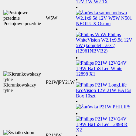
W5W
Postojowe przednie
P21W|PY21W
Kierunkowskazy
tylne
P21/4W