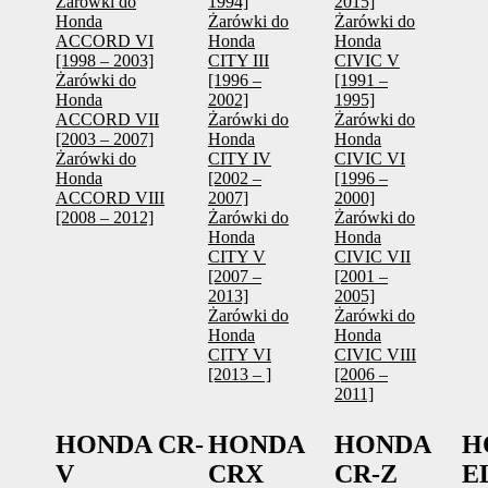
Żarówki do
1994]
2015]
Honda
Żarówki do
Żarówki do
ACCORD VI
Honda
Honda
[1998 – 2003]
CITY III
CIVIC V
Żarówki do
[1996 –
[1991 –
Honda
2002]
1995]
ACCORD VII
Żarówki do
Żarówki do
[2003 – 2007]
Honda
Honda
Żarówki do
CITY IV
CIVIC VI
Honda
[2002 –
[1996 –
ACCORD VIII
2007]
2000]
[2008 – 2012]
Żarówki do
Żarówki do
Honda
Honda
CITY V
CIVIC VII
[2007 –
[2001 –
2013]
2005]
Żarówki do
Żarówki do
Honda
Honda
CITY VI
CIVIC VIII
[2013 – ]
[2006 –
2011]
HONDA CR-
HONDA
HONDA
H
V
CRX
CR-Z
E