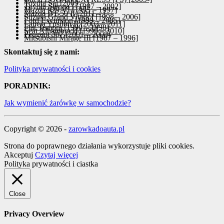
Toyota Sai [2009 – ]
Toyota Sienna I [1997 – 2002]
Mazda 929 VI [1995 – 1997]
Mazda BT-50 II [2011 – ]
Suzuki Grand Vitara I [1998 – 2006]
Ford Excursion [1999 – 2005]
Lancia Ypsilon II [2003 – 2011]
Fiat Tempra [1990 – 1998]
Seat Alhambra II [1999 – 2010]
Peugeot 307 [2001 – 2008]
Mitsubishi Mirage III [1987 – 1996]
Skontaktuj się z nami:
Polityka prywatności i cookies
PORADNIK:
Jak wymienić żarówkę w samochodzie?
Copyright © 2026 -
zarowkadoauta.pl
Strona do poprawnego działania wykorzystuje pliki cookies.
Akceptuj
Czytaj więcej
Polityka prywatności i ciastka
Close
Privacy Overview