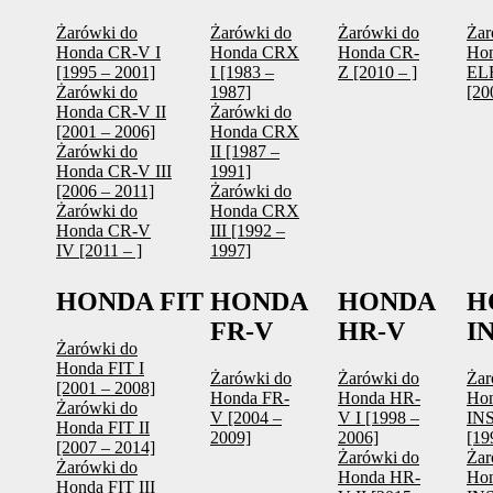
Żarówki do
Żarówki do
Żarówki do
Żar
Honda CR-V I
Honda CRX
Honda CR-
Ho
[1995 – 2001]
I [1983 –
Z [2010 – ]
EL
Żarówki do
1987]
[20
Honda CR-V II
Żarówki do
[2001 – 2006]
Honda CRX
Żarówki do
II [1987 –
Honda CR-V III
1991]
[2006 – 2011]
Żarówki do
Żarówki do
Honda CRX
Honda CR-V
III [1992 –
IV [2011 – ]
1997]
HONDA FIT
HONDA
HONDA
H
FR-V
HR-V
I
Żarówki do
Honda FIT I
Żarówki do
Żarówki do
Żar
[2001 – 2008]
Honda FR-
Honda HR-
Ho
Żarówki do
V [2004 –
V I [1998 –
IN
Honda FIT II
2009]
2006]
[19
[2007 – 2014]
Żarówki do
Żar
Żarówki do
Honda HR-
Ho
Honda FIT III