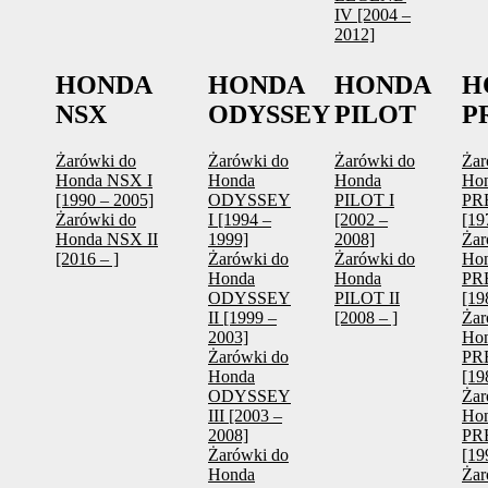
IV [2004 –
2012]
HONDA
HONDA
HONDA
H
NSX
ODYSSEY
PILOT
P
Żarówki do
Żarówki do
Żarówki do
Żar
Honda NSX I
Honda
Honda
Ho
[1990 – 2005]
ODYSSEY
PILOT I
PR
Żarówki do
I [1994 –
[2002 –
[19
Honda NSX II
1999]
2008]
Żar
[2016 – ]
Żarówki do
Żarówki do
Ho
Honda
Honda
PR
ODYSSEY
PILOT II
[19
II [1999 –
[2008 – ]
Żar
2003]
Ho
Żarówki do
PR
Honda
[19
ODYSSEY
Żar
III [2003 –
Ho
2008]
PR
Żarówki do
[19
Honda
Żar