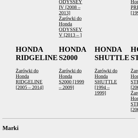
ODYSSEY
Ho
IV [2008 –
PR
2013]
[19
Żarówki do
Honda
ODYSSEY
V [2013 – ]
HONDA
HONDA
HONDA
H
RIDGELINE
S2000
SHUTTLE
S
Żarówki do
Żarówki do
Żarówki do
Żar
Honda
Honda
Honda
Ho
RIDGELINE
S2000 [1999
SHUTTLE
ST
[2005 – 2014]
– 2009]
[1994 –
[20
1999]
Żar
Ho
ST
[20
Marki