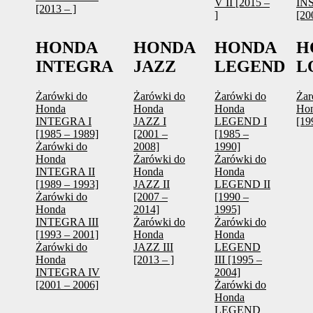
V II [2015 –
INS
[2013 – ]
]
[20
HONDA
HONDA
HONDA
H
INTEGRA
JAZZ
LEGEND
L
Żarówki do
Żarówki do
Żarówki do
Żar
Honda
Honda
Honda
Ho
INTEGRA I
JAZZ I
LEGEND I
[19
[1985 – 1989]
[2001 –
[1985 –
Żarówki do
2008]
1990]
Honda
Żarówki do
Żarówki do
INTEGRA II
Honda
Honda
[1989 – 1993]
JAZZ II
LEGEND II
Żarówki do
[2007 –
[1990 –
Honda
2014]
1995]
INTEGRA III
Żarówki do
Żarówki do
[1993 – 2001]
Honda
Honda
Żarówki do
JAZZ III
LEGEND
Honda
[2013 – ]
III [1995 –
INTEGRA IV
2004]
[2001 – 2006]
Żarówki do
Honda
LEGEND