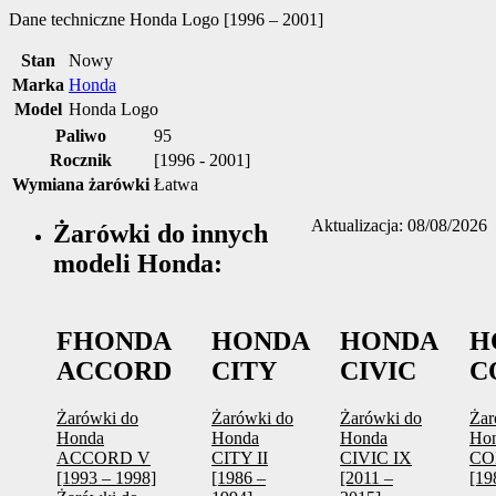
Dane techniczne
Honda Logo [1996 – 2001]
Stan
Nowy
Marka
Honda
Model
Honda Logo
Paliwo
95
Rocznik
[1996 - 2001]
Wymiana żarówki
Łatwa
Aktualizacja: 08/08/2026
Żarówki do innych
modeli Honda:
FHONDA
HONDA
HONDA
H
ACCORD
CITY
CIVIC
C
Żarówki do
Żarówki do
Żarówki do
Żar
Honda
Honda
Honda
Ho
ACCORD V
CITY II
CIVIC IX
CO
[1993 – 1998]
[1986 –
[2011 –
[19