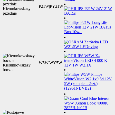
P21W|PY21W
Kierunkowskazy
przednie
W5W|WY5W
Kierunkowskazy
boczne