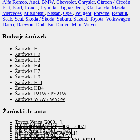
Alfa Romeo
,
Audi
,
BMW
,
Chevrolet
,
Chrysler
,
Citroen / Citroën
,
Fiat
,
Ford
,
Honda
,
Hyundai
,
Jaguar
,
Jeep
,
Kia
,
Lancia
,
Mazda
,
Mercedes
,
Mitsubishi
,
Nissan
,
Opel
,
Peugeot
,
Porsche
,
Renault
,
Saab
,
Seat
,
Skoda / Škoda
,
Subaru
,
Suzuki
,
Toyota
,
Volkswagen
,
Dacia
,
Daewoo
,
Daihatsu
,
Dodge
,
Mini
,
Volvo
Rodzaje żarówek
Żarówka H1
Żarówka H2
Żarówka H3
Żarówka H4
Żarówka H7
Żarówka H9
Żarówka H11
Żarówka HB4
Żarówka P21W / PY21W
Żarówka W5W / WY5W
Żarówki do auta
Toyota Venza [2008 – ]
BMW X6 F16 [2014 – ]
Chevrolet Malibu VI [2004 – 2007]
BMW i8 [2014 – ]
Kia Spectra II [2003 – 2009]
Alfa Romeo 159 [2005 – 2011]
Hyundai Getz [2002 – 2011]
Citroen Jumper II [2006 – ]
Dacia LOGAN EXPRESS [FS) [2009-]