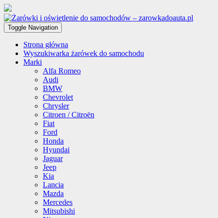
Toggle Navigation
Strona główna
Wyszukiwarka żarówek do samochodu
Marki
Alfa Romeo
Audi
BMW
Chevrolet
Chrysler
Citroen / Citroën
Fiat
Ford
Honda
Hyundai
Jaguar
Jeep
Kia
Lancia
Mazda
Mercedes
Mitsubishi