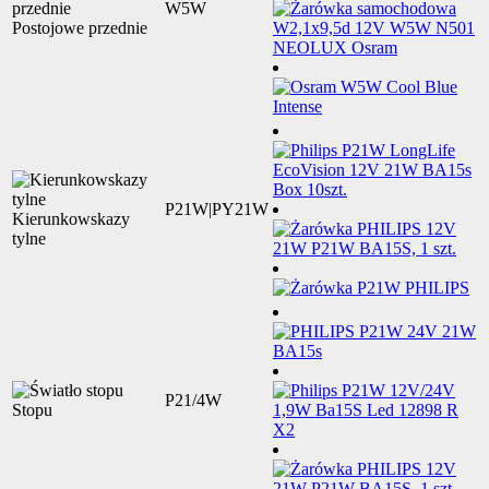
W5W
Postojowe przednie
P21W|PY21W
Kierunkowskazy
tylne
P21/4W
Stopu