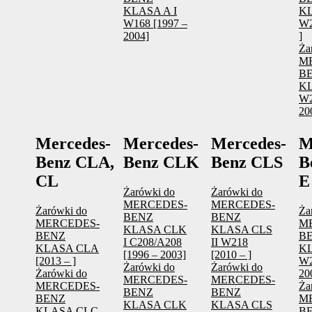
KLASA A I
KL
W168 [1997 –
W2
2004]
]
Ża
M
B
KL
W2
20
Mercedes-
Mercedes-
Mercedes-
M
Benz CLA,
Benz CLK
Benz CLS
B
CL
E
Żarówki do
Żarówki do
MERCEDES-
MERCEDES-
Żarówki do
Ża
BENZ
BENZ
MERCEDES-
M
KLASA CLK
KLASA CLS
BENZ
B
I C208/A208
II W218
KLASA CLA
KL
[1996 – 2003]
[2010 – ]
[2013 – ]
W2
Żarówki do
Żarówki do
Żarówki do
20
MERCEDES-
MERCEDES-
MERCEDES-
Ża
BENZ
BENZ
BENZ
M
KLASA CLK
KLASA CLS
KLASA CLC
B