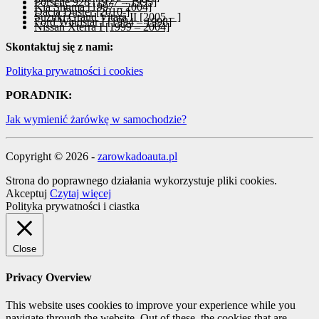
Porsche 928 [1977 – 1995]
Kia Shuma [1997 – 2004]
Dacia Duster [2010-]
Suzuki Grand Vitara II [2005 – ]
Ford Windstar I [1994 – 1998]
Nissan Xterra I [1999 – 2004]
Skontaktuj się z nami:
Polityka prywatności i cookies
PORADNIK:
Jak wymienić żarówkę w samochodzie?
Copyright © 2026 -
zarowkadoauta.pl
Strona do poprawnego działania wykorzystuje pliki cookies.
Akceptuj
Czytaj więcej
Polityka prywatności i ciastka
Close
Privacy Overview
This website uses cookies to improve your experience while you
navigate through the website. Out of these, the cookies that are