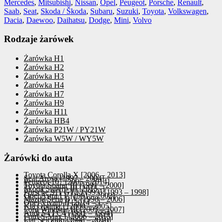
Mercedes
,
Mitsubishi
,
Nissan
,
Opel
,
Peugeot
,
Porsche
,
Renault
,
Saab
,
Seat
,
Skoda / Škoda
,
Subaru
,
Suzuki
,
Toyota
,
Volkswagen
,
Dacia
,
Daewoo
,
Daihatsu
,
Dodge
,
Mini
,
Volvo
Rodzaje żarówek
Żarówka H1
Żarówka H2
Żarówka H3
Żarówka H4
Żarówka H7
Żarówka H9
Żarówka H11
Żarówka HB4
Żarówka P21W / PY21W
Żarówka W5W / WY5W
Żarówki do auta
Toyota Corolla X [2006 – 2013]
Seat Arosa [1997 – 2004]
Peugeot 107 [2005 – 2014]
Toyota Soarer III [1991 – 2000]
Skoda Superb III [2015 -]
Porsche 911 GT2 I (993) [1993 – 1998]
Opel Astra I F [1991 – 2002]
Mazda Seria B V [1998 – 2006]
Opel Vivaro II [2014 – ]
Kia Optima I [2000 – 2005]
Ford Windstar III [2003 – 2007]
Audi S4 I C4 [1991 – 1994]
Ford S-Max I [2006 – 2015]
Fiat Seicento [1998 – 2010]