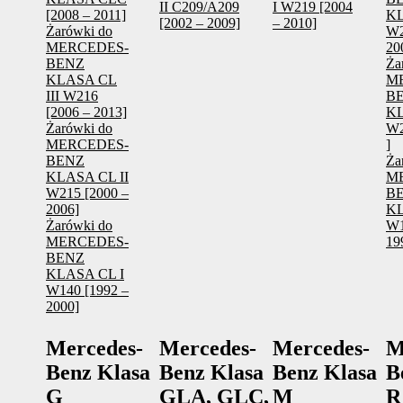
II C209/A209
I W219 [2004
[2008 – 2011]
KL
[2002 – 2009]
– 2010]
Żarówki do
W2
MERCEDES-
20
BENZ
Ża
KLASA CL
M
III W216
B
[2006 – 2013]
KL
Żarówki do
W2
MERCEDES-
]
BENZ
Ża
KLASA CL II
M
W215 [2000 –
B
2006]
KL
Żarówki do
W1
MERCEDES-
19
BENZ
KLASA CL I
W140 [1992 –
2000]
Mercedes-
Mercedes-
Mercedes-
M
Benz Klasa
Benz Klasa
Benz Klasa
B
G
GLA, GLC,
M
R