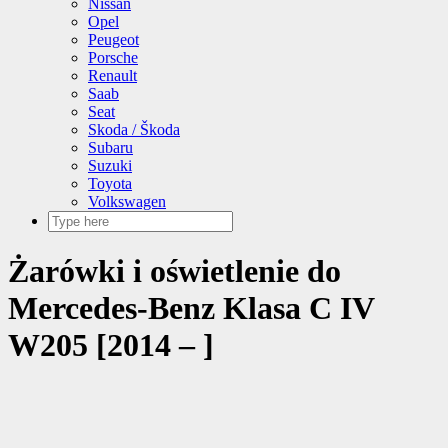
Nissan
Opel
Peugeot
Porsche
Renault
Saab
Seat
Skoda / Škoda
Subaru
Suzuki
Toyota
Volkswagen
Żarówki i oświetlenie do
Mercedes-Benz Klasa C IV
W205 [2014 – ]