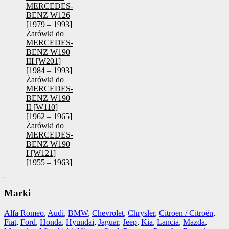
MERCEDES-
BENZ W126
[1979 – 1993]
Żarówki do
MERCEDES-
BENZ W190
III [W201]
[1984 – 1993]
Żarówki do
MERCEDES-
BENZ W190
II [W110]
[1962 – 1965]
Żarówki do
MERCEDES-
BENZ W190
I [W121]
[1955 – 1963]
Marki
Alfa Romeo
,
Audi
,
BMW
,
Chevrolet
,
Chrysler
,
Citroen / Citroën
,
Fiat
,
Ford
,
Honda
,
Hyundai
,
Jaguar
,
Jeep
,
Kia
,
Lancia
,
Mazda
,