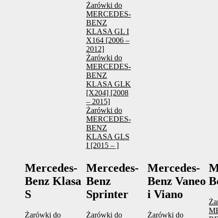
Żarówki do
MERCEDES-
BENZ
KLASA GL I
X164 [2006 –
2012]
Żarówki do
MERCEDES-
BENZ
KLASA GLK
[X204] [2008
– 2015]
Żarówki do
MERCEDES-
BENZ
KLASA GLS
I [2015 – ]
Mercedes-
Mercedes-
Mercedes-
M
Benz Klasa
Benz
Benz Vaneo
B
S
Sprinter
i Viano
Ża
M
Żarówki do
Żarówki do
Żarówki do