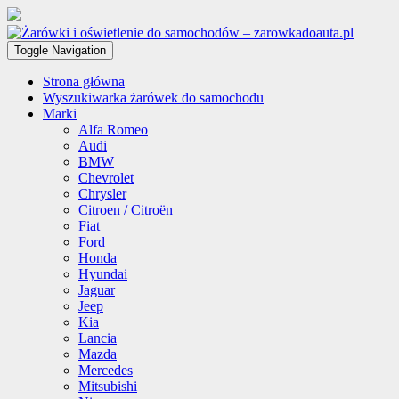
Toggle Navigation
Strona główna
Wyszukiwarka żarówek do samochodu
Marki
Alfa Romeo
Audi
BMW
Chevrolet
Chrysler
Citroen / Citroën
Fiat
Ford
Honda
Hyundai
Jaguar
Jeep
Kia
Lancia
Mazda
Mercedes
Mitsubishi