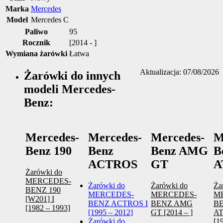
Marka
Mercedes
Model
Mercedes C
Paliwo
95
Rocznik
[2014 - ]
Wymiana żarówki
Łatwa
Aktualizacja: 07/08/2026
Żarówki do innych
modeli Mercedes-
Benz:
Mercedes-
Mercedes-
Mercedes-
M
Benz 190
Benz
Benz AMG
B
ACTROS
GT
A
Żarówki do
MERCEDES-
Żarówki do
Żarówki do
Ża
BENZ 190
MERCEDES-
MERCEDES-
M
[W201] I
BENZ ACTROS I
BENZ AMG
B
[1982 – 1993]
[1995 – 2012]
GT [2014 – ]
A
Żarówki do
[1