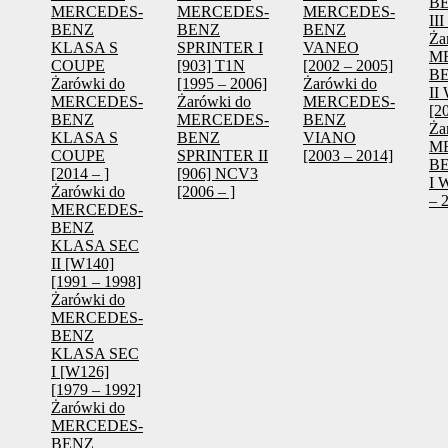
B
MERCEDES-
MERCEDES-
MERCEDES-
III
BENZ
BENZ
BENZ
Ża
KLASA S
SPRINTER I
VANEO
M
COUPE
[903] T1N
[2002 – 2005]
B
Żarówki do
[1995 – 2006]
Żarówki do
II
MERCEDES-
Żarówki do
MERCEDES-
[2
BENZ
MERCEDES-
BENZ
Ża
KLASA S
BENZ
VIANO
M
COUPE
SPRINTER II
[2003 – 2014]
B
[2014 – ]
[906] NCV3
I 
Żarówki do
[2006 – ]
– 
MERCEDES-
BENZ
KLASA SEC
II [W140]
[1991 – 1998]
Żarówki do
MERCEDES-
BENZ
KLASA SEC
I [W126]
[1979 – 1992]
Żarówki do
MERCEDES-
BENZ