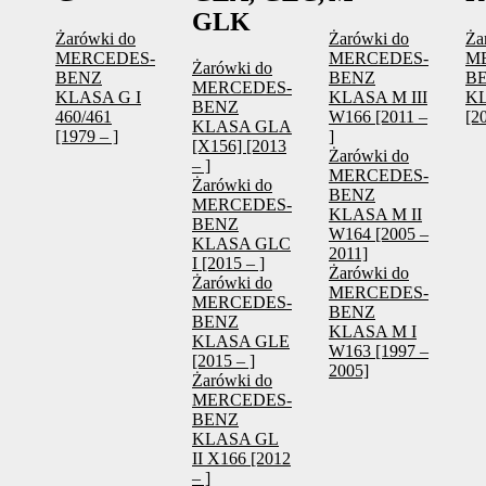
GLK
Żarówki do
Żarówki do
Ża
MERCEDES-
MERCEDES-
M
Żarówki do
BENZ
BENZ
B
MERCEDES-
KLASA G I
KLASA M III
K
BENZ
460/461
W166 [2011 –
[2
KLASA GLA
[1979 – ]
]
[X156] [2013
Żarówki do
– ]
MERCEDES-
Żarówki do
BENZ
MERCEDES-
KLASA M II
BENZ
W164 [2005 –
KLASA GLC
2011]
I [2015 – ]
Żarówki do
Żarówki do
MERCEDES-
MERCEDES-
BENZ
BENZ
KLASA M I
KLASA GLE
W163 [1997 –
[2015 – ]
2005]
Żarówki do
MERCEDES-
BENZ
KLASA GL
II X166 [2012
– ]