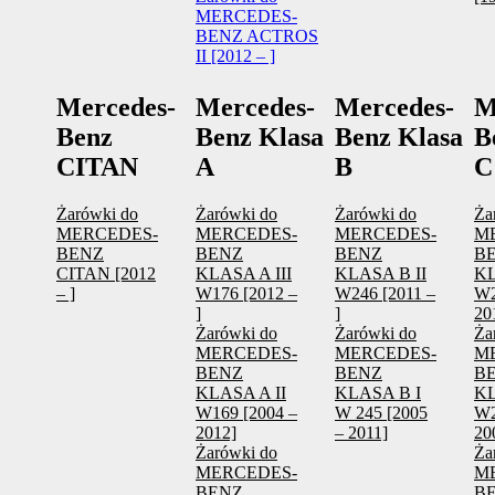
MERCEDES-
BENZ ACTROS
II [2012 – ]
Mercedes-
Mercedes-
Mercedes-
M
Benz
Benz Klasa
Benz Klasa
B
CITAN
A
B
C
Żarówki do
Żarówki do
Żarówki do
Ża
MERCEDES-
MERCEDES-
MERCEDES-
M
BENZ
BENZ
BENZ
B
CITAN [2012
KLASA A III
KLASA B II
KL
– ]
W176 [2012 –
W246 [2011 –
W2
]
]
20
Żarówki do
Żarówki do
Ża
MERCEDES-
MERCEDES-
M
BENZ
BENZ
B
KLASA A II
KLASA B I
KL
W169 [2004 –
W 245 [2005
W2
2012]
– 2011]
20
Żarówki do
Ża
MERCEDES-
M
BENZ
B