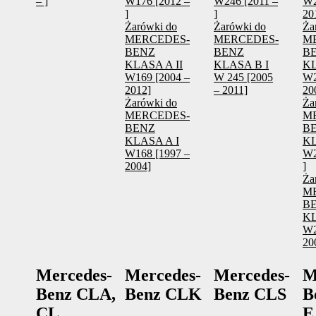
– ]
W176 [2012 –
W246 [2011 –
W2
]
]
20
Żarówki do
Żarówki do
Ża
MERCEDES-
MERCEDES-
M
BENZ
BENZ
B
KLASA A II
KLASA B I
KL
W169 [2004 –
W 245 [2005
W2
2012]
– 2011]
20
Żarówki do
Ża
MERCEDES-
M
BENZ
B
KLASA A I
KL
W168 [1997 –
W2
2004]
]
Ża
M
B
KL
W2
20
Mercedes-
Mercedes-
Mercedes-
M
Benz CLA,
Benz CLK
Benz CLS
B
CL
E