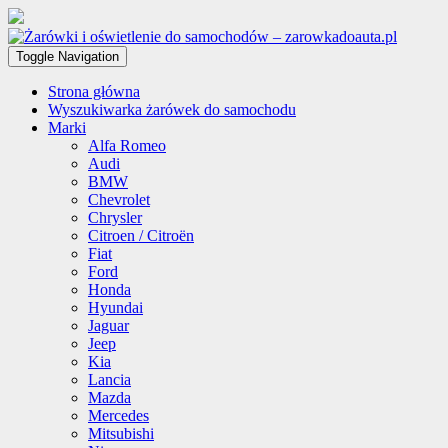
Toggle Navigation
Strona główna
Wyszukiwarka żarówek do samochodu
Marki
Alfa Romeo
Audi
BMW
Chevrolet
Chrysler
Citroen / Citroën
Fiat
Ford
Honda
Hyundai
Jaguar
Jeep
Kia
Lancia
Mazda
Mercedes
Mitsubishi