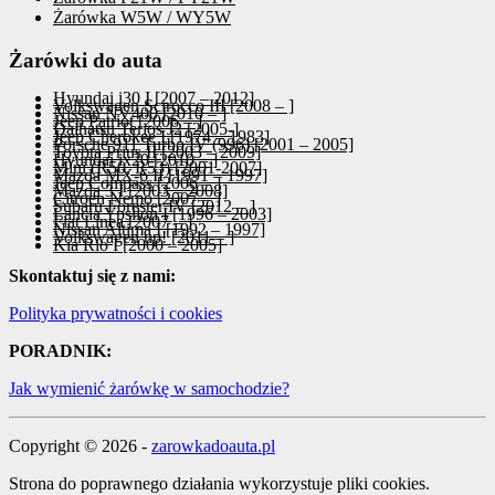
Żarówka W5W / WY5W
Żarówki do auta
Hyundai i30 I [2007 – 2012]
Volkswagen Scirocco III [2008 – ]
Nissan NV400 [2010 – ]
Jeep Patriot [2006 – ]
Daihatsu Terios J2 [2005-]
Jeep Cherokee I [1974 – 1983]
Porsche 911 Turbo IV (996) [2001 – 2005]
Toyota Prius II [2003 – 2009]
Hyundai ix20 [2010 – ]
Mini (R50, R53) [2001-2007]
Mazda MX-6 II [1991 – 1997]
Jeep Compass [2006 – ]
Mazda 3 I [2003 – 2008]
Citroen Nemo [2007 – ]
Subaru Forester IV [2012 – ]
Lancia Ypsilon I [1996 – 2003]
Fiat Linea [2007 – ]
Nissan Altima I [1992 – 1997]
Volkswagen up! [2011 – ]
Kia Rio I [2000 – 2005]
Skontaktuj się z nami:
Polityka prywatności i cookies
PORADNIK:
Jak wymienić żarówkę w samochodzie?
Copyright © 2026 -
zarowkadoauta.pl
Strona do poprawnego działania wykorzystuje pliki cookies.