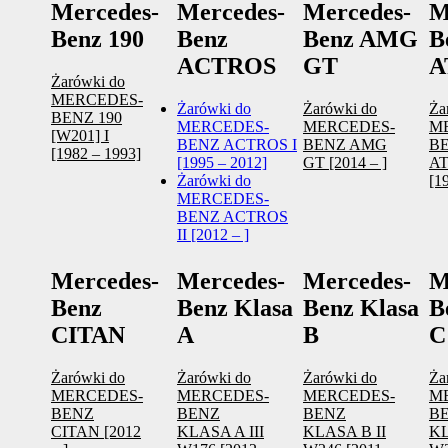
Mercedes-
Mercedes-
Mercedes-
M
Benz 190
Benz
Benz AMG
B
ACTROS
GT
A
Żarówki do
MERCEDES-
Żarówki do
Żarówki do
Ża
BENZ 190
MERCEDES-
MERCEDES-
M
[W201] I
BENZ ACTROS I
BENZ AMG
B
[1982 – 1993]
[1995 – 2012]
GT [2014 – ]
A
Żarówki do
[1
MERCEDES-
BENZ ACTROS
II [2012 – ]
Mercedes-
Mercedes-
Mercedes-
M
Benz
Benz Klasa
Benz Klasa
B
CITAN
A
B
C
Żarówki do
Żarówki do
Żarówki do
Ża
MERCEDES-
MERCEDES-
MERCEDES-
M
BENZ
BENZ
BENZ
B
CITAN [2012
KLASA A III
KLASA B II
KL