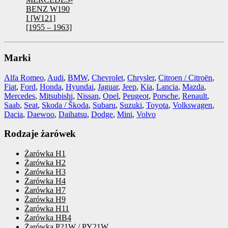
BENZ W190
I [W121]
[1955 – 1963]
Marki
Alfa Romeo
,
Audi
,
BMW
,
Chevrolet
,
Chrysler
,
Citroen / Citroën
,
Fiat
,
Ford
,
Honda
,
Hyundai
,
Jaguar
,
Jeep
,
Kia
,
Lancia
,
Mazda
,
Mercedes
,
Mitsubishi
,
Nissan
,
Opel
,
Peugeot
,
Porsche
,
Renault
,
Saab
,
Seat
,
Skoda / Škoda
,
Subaru
,
Suzuki
,
Toyota
,
Volkswagen
,
Dacia
,
Daewoo
,
Daihatsu
,
Dodge
,
Mini
,
Volvo
Rodzaje żarówek
Żarówka H1
Żarówka H2
Żarówka H3
Żarówka H4
Żarówka H7
Żarówka H9
Żarówka H11
Żarówka HB4
Żarówka P21W / PY21W