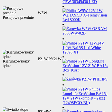
W5W
Postojowe przednie
P21W|PY21W
Kierunkowskazy
tylne
P21/4W