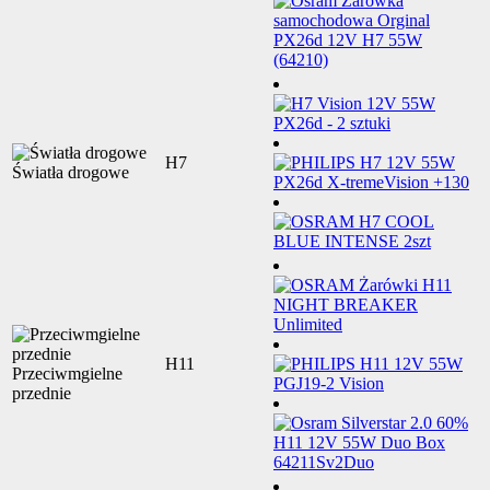
H7
Światła drogowe
H11
Przeciwmgielne
przednie