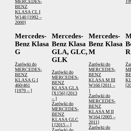
MERCEDES-
19
BENZ
KLASA CL I
W140 [1992 –
2000]
Mercedes-
Mercedes-
Mercedes-
M
Benz Klasa
Benz Klasa
Benz Klasa
B
G
GLA, GLC,
M
R
GLK
Żarówki do
Żarówki do
Ża
MERCEDES-
MERCEDES-
M
Żarówki do
BENZ
BENZ
B
MERCEDES-
KLASA G I
KLASA M III
K
BENZ
460/461
W166 [2011 –
[2
KLASA GLA
[1979 – ]
]
[X156] [2013
Żarówki do
– ]
MERCEDES-
Żarówki do
BENZ
MERCEDES-
KLASA M II
BENZ
W164 [2005 –
KLASA GLC
2011]
I [2015 – ]
Żarówki do
Żarówki do