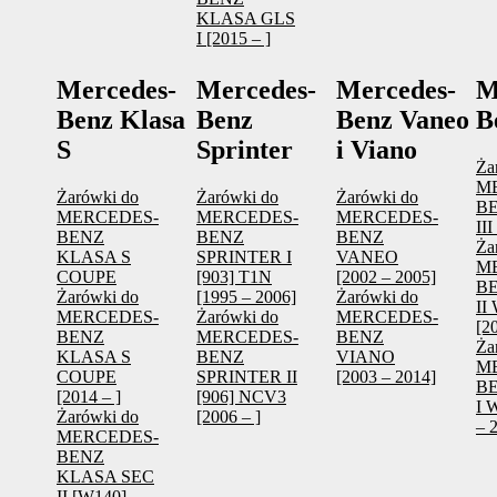
KLASA GLS
I [2015 – ]
Mercedes-
Mercedes-
Mercedes-
M
Benz Klasa
Benz
Benz Vaneo
B
S
Sprinter
i Viano
Ża
M
Żarówki do
Żarówki do
Żarówki do
B
MERCEDES-
MERCEDES-
MERCEDES-
III
BENZ
BENZ
BENZ
Ża
KLASA S
SPRINTER I
VANEO
M
COUPE
[903] T1N
[2002 – 2005]
B
Żarówki do
[1995 – 2006]
Żarówki do
II
MERCEDES-
Żarówki do
MERCEDES-
[2
BENZ
MERCEDES-
BENZ
Ża
KLASA S
BENZ
VIANO
M
COUPE
SPRINTER II
[2003 – 2014]
B
[2014 – ]
[906] NCV3
I 
Żarówki do
[2006 – ]
– 
MERCEDES-
BENZ
KLASA SEC
II [W140]