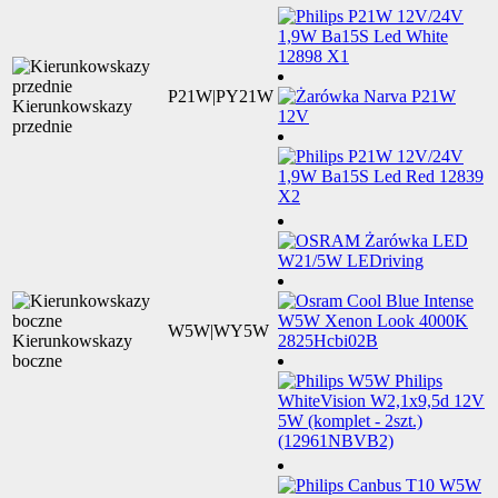
P21W|PY21W
Kierunkowskazy
przednie
W5W|WY5W
Kierunkowskazy
boczne