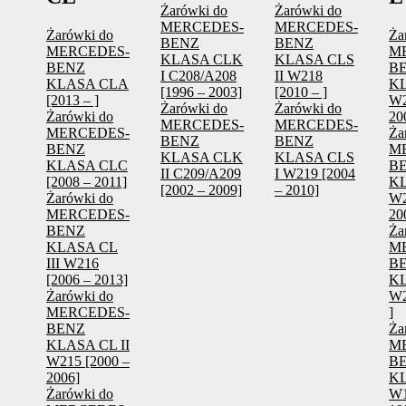
Żarówki do
Żarówki do
MERCEDES-
MERCEDES-
Żarówki do
Ża
BENZ
BENZ
MERCEDES-
M
KLASA CLK
KLASA CLS
BENZ
B
I C208/A208
II W218
KLASA CLA
KL
[1996 – 2003]
[2010 – ]
[2013 – ]
W2
Żarówki do
Żarówki do
Żarówki do
20
MERCEDES-
MERCEDES-
MERCEDES-
Ża
BENZ
BENZ
BENZ
M
KLASA CLK
KLASA CLS
KLASA CLC
B
II C209/A209
I W219 [2004
[2008 – 2011]
KL
[2002 – 2009]
– 2010]
Żarówki do
W2
MERCEDES-
20
BENZ
Ża
KLASA CL
M
III W216
B
[2006 – 2013]
KL
Żarówki do
W2
MERCEDES-
]
BENZ
Ża
KLASA CL II
M
W215 [2000 –
B
2006]
KL
Żarówki do
W1