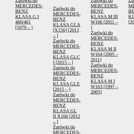
Żarówki do
Żarówki do
Ża
MERCEDES-
MERCEDES-
M
Żarówki do
BENZ
BENZ
B
MERCEDES-
KLASA G I
KLASA M III
K
BENZ
460/461
W166 [2011 –
[2
KLASA GLA
[1979 – ]
]
[X156] [2013
Żarówki do
– ]
MERCEDES-
Żarówki do
BENZ
MERCEDES-
KLASA M II
BENZ
W164 [2005 –
KLASA GLC
2011]
I [2015 – ]
Żarówki do
Żarówki do
MERCEDES-
MERCEDES-
BENZ
BENZ
KLASA M I
KLASA GLE
W163 [1997 –
[2015 – ]
2005]
Żarówki do
MERCEDES-
BENZ
KLASA GL
II X166 [2012
– ]
Żarówki do
MERCEDES-