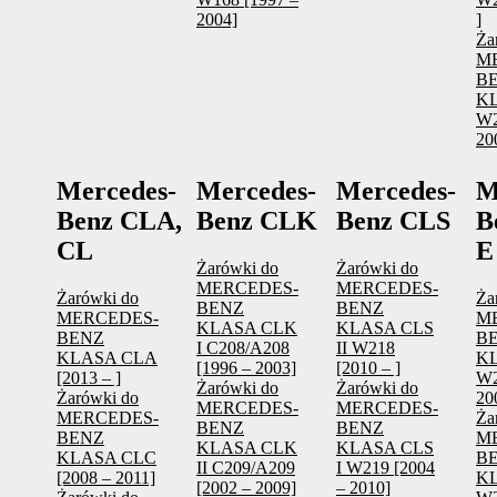
2004]
]
Ża
M
B
KL
W2
20
Mercedes-
Mercedes-
Mercedes-
M
Benz CLA,
Benz CLK
Benz CLS
B
CL
E
Żarówki do
Żarówki do
MERCEDES-
MERCEDES-
Żarówki do
Ża
BENZ
BENZ
MERCEDES-
M
KLASA CLK
KLASA CLS
BENZ
B
I C208/A208
II W218
KLASA CLA
KL
[1996 – 2003]
[2010 – ]
[2013 – ]
W2
Żarówki do
Żarówki do
Żarówki do
20
MERCEDES-
MERCEDES-
MERCEDES-
Ża
BENZ
BENZ
BENZ
M
KLASA CLK
KLASA CLS
KLASA CLC
B
II C209/A209
I W219 [2004
[2008 – 2011]
KL
[2002 – 2009]
– 2010]