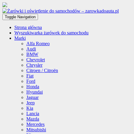
Toggle Navigation
Strona główna
Wyszukiwarka żarówek do samochodu
Marki
Alfa Romeo
Audi
BMW
Chevrolet
Chrysler
Citroen / Citroën
Fiat
Ford
Honda
Hyundai
Jaguar
Jeep
Kia
Lancia
Mazda
Mercedes
Mitsubishi