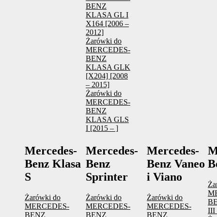
BENZ
KLASA GL I
X164 [2006 –
2012]
Żarówki do
MERCEDES-
BENZ
KLASA GLK
[X204] [2008
– 2015]
Żarówki do
MERCEDES-
BENZ
KLASA GLS
I [2015 – ]
Mercedes-
Mercedes-
Mercedes-
M
Benz Klasa
Benz
Benz Vaneo
B
S
Sprinter
i Viano
Ża
M
Żarówki do
Żarówki do
Żarówki do
B
MERCEDES-
MERCEDES-
MERCEDES-
III
BENZ
BENZ
BENZ