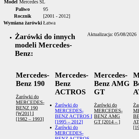
Model
Mercedes SL
Paliwo
95
Rocznik
[2001 - 2012]
Wymiana żarówki
Łatwa
Aktualizacja: 05/08/2026
Żarówki do innych
modeli Mercedes-
Benz:
Mercedes-
Mercedes-
Mercedes-
M
Benz 190
Benz
Benz AMG
B
ACTROS
GT
A
Żarówki do
MERCEDES-
Żarówki do
Żarówki do
Ża
BENZ 190
MERCEDES-
MERCEDES-
M
[W201] I
BENZ ACTROS I
BENZ AMG
B
[1982 – 1993]
[1995 – 2012]
GT [2014 – ]
A
Żarówki do
[1
MERCEDES-
BENZ ACTROS