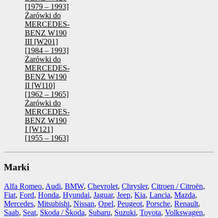
[1979 – 1993]
Żarówki do
MERCEDES-
BENZ W190
III [W201]
[1984 – 1993]
Żarówki do
MERCEDES-
BENZ W190
II [W110]
[1962 – 1965]
Żarówki do
MERCEDES-
BENZ W190
I [W121]
[1955 – 1963]
Marki
Alfa Romeo
,
Audi
,
BMW
,
Chevrolet
,
Chrysler
,
Citroen / Citroën
,
Fiat
,
Ford
,
Honda
,
Hyundai
,
Jaguar
,
Jeep
,
Kia
,
Lancia
,
Mazda
,
Mercedes
,
Mitsubishi
,
Nissan
,
Opel
,
Peugeot
,
Porsche
,
Renault
,
Saab
,
Seat
,
Skoda / Škoda
,
Subaru
,
Suzuki
,
Toyota
,
Volkswagen
,