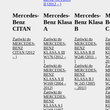
II [2012 – ]
Mercedes-
Mercedes-
Mercedes-
M
Benz
Benz Klasa
Benz Klasa
B
CITAN
A
B
C
Żarówki do
Żarówki do
Żarówki do
Ża
MERCEDES-
MERCEDES-
MERCEDES-
M
BENZ
BENZ
BENZ
B
CITAN [2012
KLASA A III
KLASA B II
KL
– ]
W176 [2012 –
W246 [2011 –
W2
]
]
20
Żarówki do
Żarówki do
Ża
MERCEDES-
MERCEDES-
M
BENZ
BENZ
B
KLASA A II
KLASA B I
KL
W169 [2004 –
W 245 [2005
W2
2012]
– 2011]
20
Żarówki do
Ża
MERCEDES-
M
BENZ
B
KLASA A I
KL
W168 [1997 –
W2