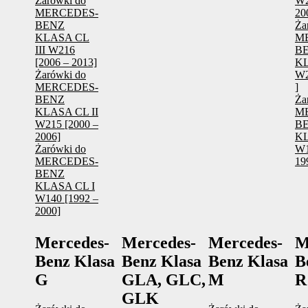
Żarówki do
W2
MERCEDES-
20
BENZ
Ża
KLASA CL
M
III W216
B
[2006 – 2013]
KL
Żarówki do
W2
MERCEDES-
]
BENZ
Ża
KLASA CL II
M
W215 [2000 –
B
2006]
KL
Żarówki do
W1
MERCEDES-
19
BENZ
KLASA CL I
W140 [1992 –
2000]
Mercedes-
Mercedes-
Mercedes-
M
Benz Klasa
Benz Klasa
Benz Klasa
B
G
GLA, GLC,
M
R
GLK