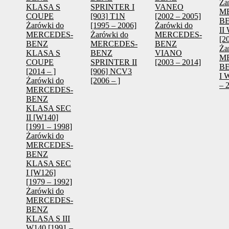
Ża
KLASA S
SPRINTER I
VANEO
M
COUPE
[903] T1N
[2002 – 2005]
B
Żarówki do
[1995 – 2006]
Żarówki do
II
MERCEDES-
Żarówki do
MERCEDES-
[2
BENZ
MERCEDES-
BENZ
Ża
KLASA S
BENZ
VIANO
M
COUPE
SPRINTER II
[2003 – 2014]
B
[2014 – ]
[906] NCV3
I 
Żarówki do
[2006 – ]
– 
MERCEDES-
BENZ
KLASA SEC
II [W140]
[1991 – 1998]
Żarówki do
MERCEDES-
BENZ
KLASA SEC
I [W126]
[1979 – 1992]
Żarówki do
MERCEDES-
BENZ
KLASA S III
W140 [1991 –