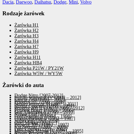
Dacia
,
Daewoo
,
Daihatsu
,
Dodge
,
Mini
,
Volvo
Rodzaje żarówek
Żarówka H1
Żarówka H2
Żarówka H3
Żarówka H4
Żarówka H7
Żarówka H9
Żarówka H11
Żarówka HB4
Żarówka P21W / PY21W
Żarówka W5W / WY5W
Żarówki do auta
Dodge Nitro [2007-2012]
Suzuki Wagon R IV [2008 – 2012]
Lancia Zeta [1995 – 2002]
Peugeot 107 [2005 – 2014]
Subaru Impreza III [2007 – 2011]
Honda Concerto [1988 – 1994]
Peugeot 206 II [206+] [2009 – 2012]
Peugeot Boxer I [1994 – 2006]
Seat Alhambra II [1999 – 2010]
Nissan Leaf [2010 – ]
Ford Scorpio II [1994 – 1998]
Honda Prelude II [1982 – 1987]
Volvo S60 [2001-2004]
Opel Mokka [2012 – ]
Peugeot 306 I [1993 – 1997]
Kia Sorento I [2002 – 2009]
Ford Courier [1991 – 2002]
Mitsubishi Mirage IV [1991 – 1995]
Nissan Primera III [2002 – 2008]