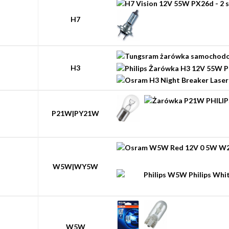
H7
H3
P21W|PY21W
W5W|WY5W
W5W