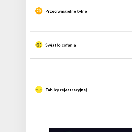
Przeciwmgielne tylne
Światło cofania
Tablicy rejestracyjnej