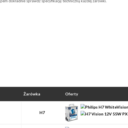
upem dokładnie sprawdź specyfikację techniczną każdej żarówki.
Żarówka
Oferty
H7