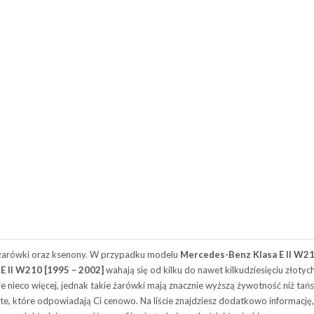
arówki oraz ksenony. W przypadku modelu
Mercedes-Benz Klasa E II W21
E II W210 [1995 – 2002]
wahają się od kilku do nawet kilkudziesięciu złoty
nieco więcej, jednak takie żarówki mają znacznie wyższą żywotność niż tańs
 te, które odpowiadają Ci cenowo. Na liście znajdziesz dodatkowo informację