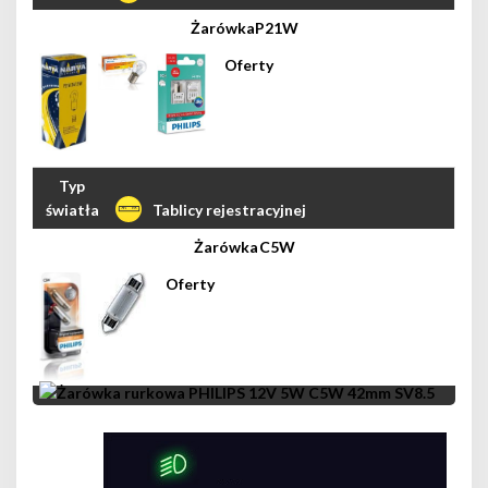
P21W
Tablicy rejestracyjnej
C5W