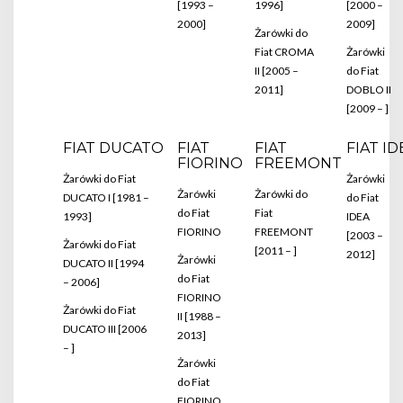
[1993 –
1996]
[2000 –
2000]
2009]
Żarówki do
Fiat CROMA
Żarówki
II [2005 –
do Fiat
2011]
DOBLO II
[2009 – ]
FIAT DUCATO
FIAT
FIAT
FIAT ID
FIORINO
FREEMONT
Żarówki do Fiat
Żarówki
Żarówki
Żarówki do
DUCATO I [1981 –
do Fiat
do Fiat
Fiat
1993]
IDEA
FIORINO
FREEMONT
[2003 –
Żarówki do Fiat
[2011 – ]
2012]
Żarówki
DUCATO II [1994
do Fiat
– 2006]
FIORINO
Żarówki do Fiat
II [1988 –
DUCATO III [2006
2013]
– ]
Żarówki
do Fiat
FIORINO