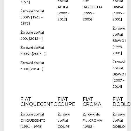
do Fiat
Fiat
do Fiat
1975]
ALBEA
BARCHETTA
BRAVA
Żarówki do Fiat
[2002 –
[1995 –
[1995 –
500 IV [1965 –
2012]
2005]
2001]
1973]
Żarówki
Żarówki do Fiat
do Fiat
500L [2012 – ]
BRAVO I
[1995 –
Żarówki do Fiat
2001]
500 VII [2007 – ]
Żarówki
Żarówki do Fiat
do Fiat
500X [2014 – ]
BRAVO II
[2007 –
2014]
FIAT
FIAT
FIAT
FIAT
CINQUECENTO
COUPE
CROMA
DOBLO
Żarówki do Fiat
Żarówki
Żarówki do
Żarówki
CINQUECENTO
do Fiat
Fiat CROMA I
do Fiat
[1991 – 1998]
COUPE
[1985 –
DOBLO I