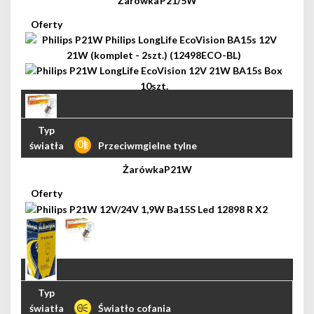
P21/5W
Przeciwmgielne tylne
P21W
Światło cofania