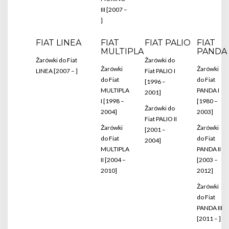
III [2007 –
]
FIAT LINEA
FIAT
FIAT PALIO
FIAT
MULTIPLA
PANDA
Żarówki do Fiat
Żarówki do
Żarówki
Żarówki
LINEA [2007 – ]
Fiat PALIO I
do Fiat
do Fiat
[1996 –
MULTIPLA
PANDA I
2001]
I [1998 –
[1980 –
Żarówki do
2004]
2003]
Fiat PALIO II
Żarówki
Żarówki
[2001 –
do Fiat
do Fiat
2004]
MULTIPLA
PANDA II
II [2004 –
[2003 –
2010]
2012]
Żarówki
do Fiat
PANDA III
[2011 – ]