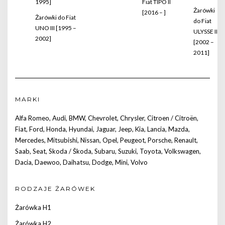
1995]
Fiat TIPO II
Żarówki
[2016 – ]
Żarówki do Fiat
do Fiat
UNO III [1995 –
ULYSSE II
2002]
[2002 –
2011]
MARKI
Alfa Romeo
,
Audi
,
BMW
,
Chevrolet
,
Chrysler
,
Citroen / Citroën
,
Fiat
,
Ford
,
Honda
,
Hyundai
,
Jaguar
,
Jeep
,
Kia
,
Lancia
,
Mazda
,
Mercedes
,
Mitsubishi
,
Nissan
,
Opel
,
Peugeot
,
Porsche
,
Renault
,
Saab
,
Seat
,
Skoda / Škoda
,
Subaru
,
Suzuki
,
Toyota
,
Volkswagen
,
Dacia
,
Daewoo
,
Daihatsu
,
Dodge
,
Mini
,
Volvo
RODZAJE ŻARÓWEK
Żarówka H1
Żarówka H2