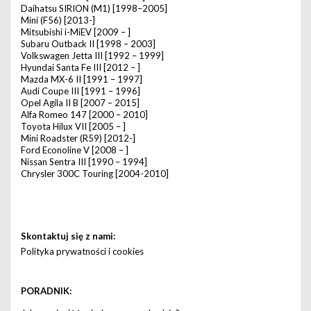
Daihatsu SIRION (M1) [1998–2005]
Mini (F56) [2013-]
Mitsubishi i-MiEV [2009 – ]
Subaru Outback II [1998 – 2003]
Volkswagen Jetta III [1992 – 1999]
Hyundai Santa Fe III [2012 – ]
Mazda MX-6 II [1991 – 1997]
Audi Coupe III [1991 – 1996]
Opel Agila II B [2007 – 2015]
Alfa Romeo 147 [2000 – 2010]
Toyota Hilux VII [2005 – ]
Mini Roadster (R59) [2012-]
Ford Econoline V [2008 – ]
Nissan Sentra III [1990 – 1994]
Chrysler 300C Touring [2004-2010]
Skontaktuj się z nami:
Polityka prywatności i cookies
PORADNIK: