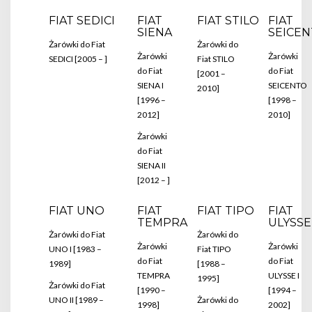
FIAT SEDICI
FIAT
FIAT STILO
FIAT
SIENA
SEICE
Żarówki do Fiat
Żarówki do
Żarówki
Żarówki
SEDICI [2005 – ]
Fiat STILO
do Fiat
do Fiat
[2001 –
SIENA I
SEICENTO
2010]
[1996 –
[1998 –
2012]
2010]
Żarówki
do Fiat
SIENA II
[2012 – ]
FIAT UNO
FIAT
FIAT TIPO
FIAT
TEMPRA
ULYSSE
Żarówki do Fiat
Żarówki do
Żarówki
Żarówki
UNO I [1983 –
Fiat TIPO
do Fiat
do Fiat
1989]
[1988 –
TEMPRA
ULYSSE I
1995]
Żarówki do Fiat
[1990 –
[1994 –
UNO II [1989 –
Żarówki do
1998]
2002]