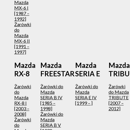
Mazda
MX-6 I
[1987 –
1992]
Żarówki
do
Mazda
MX-6 II
[1991 –
1997]
Mazda
Mazda
Mazda
Mazda
RX-8
FREESTAR
SERIA E
TRIBU
Żarówki
Żarówki do
Żarówki do
Żarówki
do
Mazda
Mazda
do Mazda
Mazda
SERIA B IV
SERIA E IV
TRIBUTE
RX-8 I
[1985 –
[1999 – ]
[2007 –
[2003 –
1998]
2012]
2008]
Żarówki do
Żarówki
Mazda
do
SERIA B V