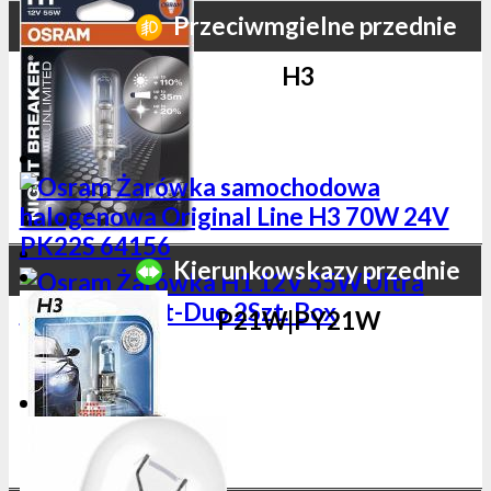
Przeciwmgielne przednie
H3
Kierunkowskazy przednie
P21W|PY21W