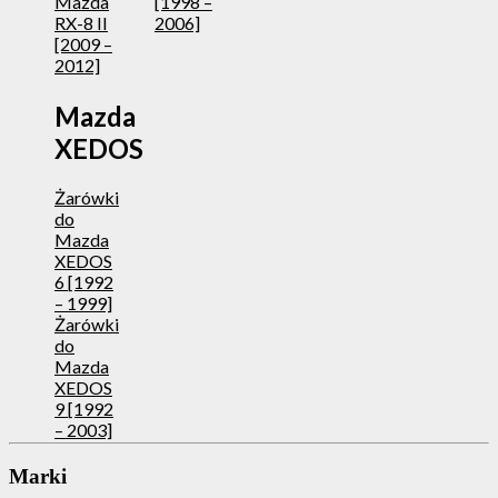
Mazda
[1998 –
RX-8 II
2006]
[2009 –
2012]
Mazda
XEDOS
Żarówki
do
Mazda
XEDOS
6 [1992
– 1999]
Żarówki
do
Mazda
XEDOS
9 [1992
– 2003]
Marki