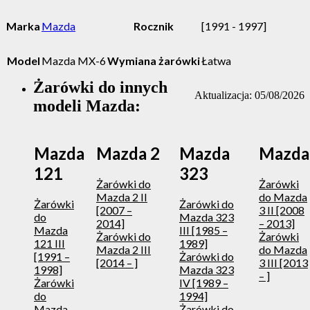
Marka
Mazda
Rocznik
[1991 - 1997]
Model
Mazda MX-6
Wymiana żarówki
Łatwa
Żarówki do innych
Aktualizacja: 05/08/2026
modeli Mazda:
Mazda
Mazda 2
Mazda
Mazda
121
323
Żarówki do
Żarówki
Mazda 2 II
do Mazda
Żarówki
Żarówki do
[2007 –
3 II [2008
do
Mazda 323
2014]
– 2013]
Mazda
III [1985 –
Żarówki do
Żarówki
121 III
1989]
Mazda 2 III
do Mazda
[1991 –
Żarówki do
[2014 – ]
3 III [2013
1998]
Mazda 323
– ]
Żarówki
IV [1989 –
do
1994]
Mazda
Żarówki do