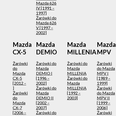
Mazda 626
IV [1991 –
1997]
Żarówki do
Mazda 626
V [1997 –
2002]
Mazda
Mazda
Mazda
Mazda
CX-5
DEMIO
MILLENIA
MPV
Żarówki
Żarówki do
Żarówki do
Żarówki
do
Mazda
Mazda
do Mazda
Mazda
DEMIO I
MILLENIA
MPV I
CX-5
[1996 –
Żarówki do
[1989 –
[2012 –
2002]
Mazda
1999]
]
Żarówki do
MILLENIA
Żarówki
Żarówki
Mazda
[1992 –
do Mazda
do
DEMIO II
2003]
MPV II
Mazda
[2002 –
[1999 –
CX-7
2007]
2006]
[2006 –
Żarówki do
Żarówki