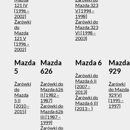
121 IV
Mazda 323
[1996 –
V [1994 –
2002]
1998]
Żarówki
Żarówki do
do
Mazda 323
Mazda
VI [1998 –
121 V
2003]
[1996 –
2002]
Mazda
Mazda
Mazda 6
Mazda
5
626
929
Żarówki do
Mazda 6 II
Żarówki
Żarówki do
Żarówki
[2007 –
do
Mazda 626
do Mazda
2013]
Mazda
II [1982 –
929 VI
Żarówki do
5 II
1987]
[1995 –
Mazda 6 III
[2010 –
Żarówki do
1997]
[2013 – ]
2015]
Mazda 626
III [1987 –
1999]
Żarówki do