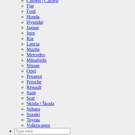
Citroen / Citroën
Fiat
Ford
Honda
Hyundai
Jaguar
Jeep
Kia
Lancia
Mazda
Mercedes
Mitsubishi
Nissan
Opel
Peugeot
Porsche
Renault
Saab
Seat
Skoda / Škoda
Subaru
Suzuki
Toyota
Volkswagen