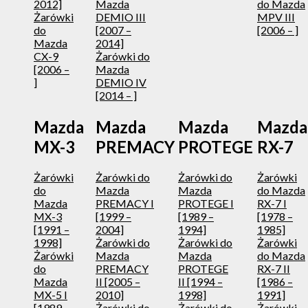
2012]
Mazda
do Mazda
Żarówki
DEMIO III
MPV III
do
[2007 –
[2006 – ]
Mazda
2014]
CX-9
Żarówki do
[2006 –
Mazda
]
DEMIO IV
[2014 – ]
Mazda
Mazda
Mazda
Mazda
MX-3
PREMACY
PROTEGE
RX-7
Żarówki
Żarówki do
Żarówki do
Żarówki
do
Mazda
Mazda
do Mazda
Mazda
PREMACY I
PROTEGE I
RX-7 I
MX-3
[1999 –
[1989 –
[1978 –
[1991 –
2004]
1994]
1985]
1998]
Żarówki do
Żarówki do
Żarówki
Żarówki
Mazda
Mazda
do Mazda
do
PREMACY
PROTEGE
RX-7 II
Mazda
II [2005 –
II [1994 –
[1986 –
MX-5 I
2010]
1998]
1991]
[1989 –
Żarówki do
Żarówki do
Żarówki