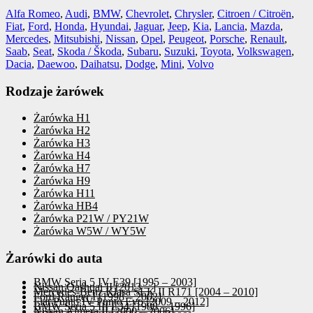
Alfa Romeo
,
Audi
,
BMW
,
Chevrolet
,
Chrysler
,
Citroen / Citroën
,
Fiat
,
Ford
,
Honda
,
Hyundai
,
Jaguar
,
Jeep
,
Kia
,
Lancia
,
Mazda
,
Mercedes
,
Mitsubishi
,
Nissan
,
Opel
,
Peugeot
,
Porsche
,
Renault
,
Saab
,
Seat
,
Skoda / Škoda
,
Subaru
,
Suzuki
,
Toyota
,
Volkswagen
,
Dacia
,
Daewoo
,
Daihatsu
,
Dodge
,
Mini
,
Volvo
Rodzaje żarówek
Żarówka H1
Żarówka H2
Żarówka H3
Żarówka H4
Żarówka H7
Żarówka H9
Żarówka H11
Żarówka HB4
Żarówka P21W / PY21W
Żarówka W5W / WY5W
Żarówki do auta
BMW Seria 5 IV E39 [1995 – 2003]
Nissan Qashqai II [2013 – ]
Mercedes-Benz Klasa SLK II R171 [2004 – 2010]
Ford Ranger I [1998 – 2002]
Fiat Punto IV Punto Evo [2009 – 2012]
BMW Seria 5 III E34 [1988 – 1996]
Nissan Almera II [2000 – 2006]