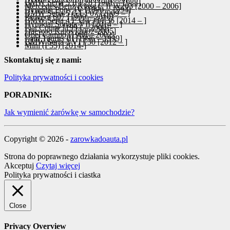
BMW Seria 5 II E28 [1981 – 1988]
Mercedes-Benz Klasa C II W203 [2000 – 2006]
Hyundai Pony IV [1990 – 1994]
BMW Seria 5 GT F07 [2009 – ]
Peugeot 607 [1999 – 2010]
BMW Seria 4 F32/F33/F36 [2014 – ]
Hyundai Sonata VII [2014 – ]
Fiat Coupe [1993 – 2000]
Daewoo Kalos [2002-2005]
Opel Campo [1988 – 2002]
Ford Taurus III [1996 – 1999]
BMW Seria 3 VI F30 [2012 – ]
Mini (F55) [2014-]
Skontaktuj się z nami:
Polityka prywatności i cookies
PORADNIK:
Jak wymienić żarówkę w samochodzie?
Copyright © 2026 -
zarowkadoauta.pl
Strona do poprawnego działania wykorzystuje pliki cookies.
Akceptuj
Czytaj więcej
Polityka prywatności i ciastka
Close
Privacy Overview