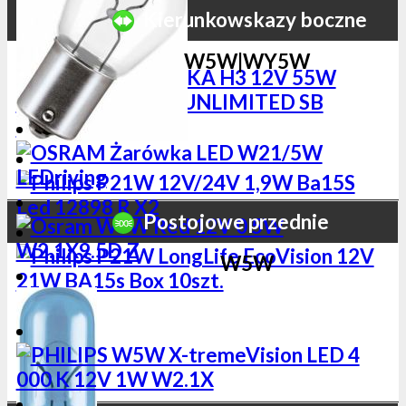
Kierunkowskazy boczne
W5W|WY5W
Postojowe przednie
W5W