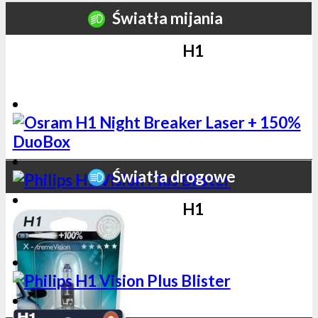
Światła mijania
H1
Światła drogowe
H1