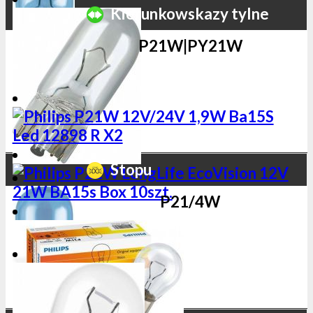
Kierunkowskazy tylne
P21W|PY21W
Stopu
P21/4W