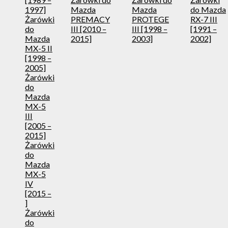
1997]
Mazda
Mazda
do Mazda
Żarówki
PREMACY
PROTEGE
RX-7 III
do
III [2010 –
III [1998 –
[1991 –
Mazda
2015]
2003]
2002]
MX-5 II
[1998 –
2005]
Żarówki
do
Mazda
MX-5
III
[2005 –
2015]
Żarówki
do
Mazda
MX-5
IV
[2015 –
]
Żarówki
do