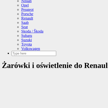
Nissan
Opel
Peugeot
Porsche
Renault
Saab
Seat
Skoda / Škoda
Subaru
Suzuki
Toyota
Volkswagen
Żarówki i oświetlenie do Renault