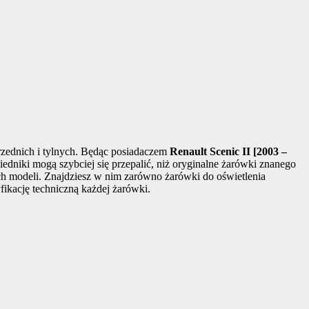
rzednich i tylnych. Będąc posiadaczem
Renault Scenic II [2003 –
edniki mogą szybciej się przepalić, niż oryginalne żarówki znanego
ych modeli. Znajdziesz w nim zarówno żarówki do oświetlenia
ikację techniczną każdej żarówki.