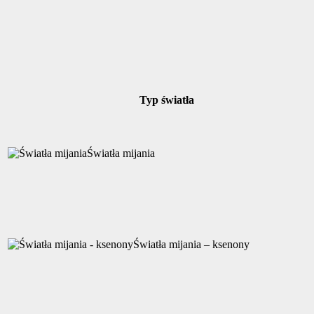
Typ światła
Światła mijania
Światła mijania – ksenony