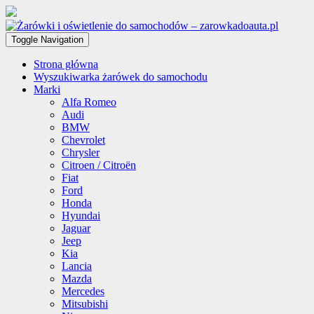
Toggle Navigation
Strona główna
Wyszukiwarka żarówek do samochodu
Marki
Alfa Romeo
Audi
BMW
Chevrolet
Chrysler
Citroen / Citroën
Fiat
Ford
Honda
Hyundai
Jaguar
Jeep
Kia
Lancia
Mazda
Mercedes
Mitsubishi