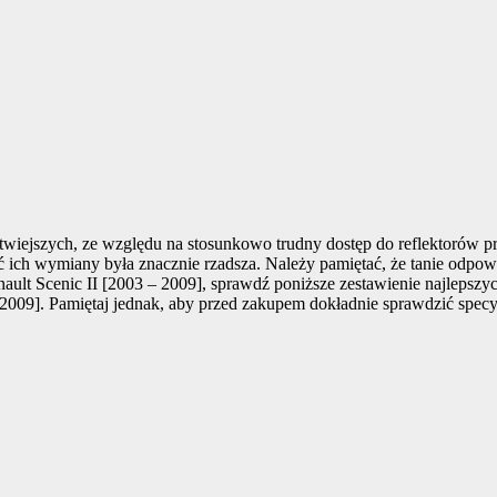
wiejszych, ze względu na stosunkowo trudny dostęp do reflektorów p
ich wymiany była znacznie rzadsza. Należy pamiętać, że tanie odpowi
nault Scenic II [2003 – 2009], sprawdź poniższe zestawienie najlepsz
2009]. Pamiętaj jednak, aby przed zakupem dokładnie sprawdzić specyf