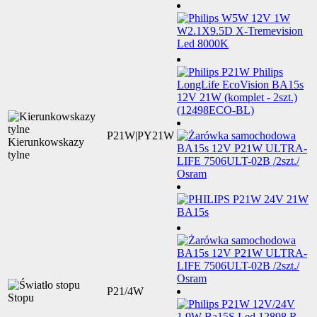
P21W|PY21W
Kierunkowskazy
tylne
P21/4W
Stopu