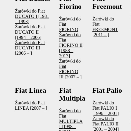
Fiorino
Freemont
Żarówki do Fiat
DUCATO I [1981
Żarówki do
Żarówki do
– 1993]
Fiat
Fiat
Żarówki do Fiat
FIORINO
FREEMONT
DUCATO II
Żarówki do
[2011 – ]
[1994 – 2006]
Fiat
Żarówki do Fiat
FIORINO II
DUCATO III
[1988 –
[2006 – ]
2013]
Żarówki do
Fiat
FIORINO
III [2007 – ]
Fiat Linea
Fiat
Fiat Palio
Multipla
Żarówki do Fiat
Żarówki do
LINEA [2007 – ]
Fiat PALIO I
Żarówki do
[1996 – 2001]
Fiat
Żarówki do
MULTIPLA
Fiat PALIO II
I [1998 –
[2001 – 2004]