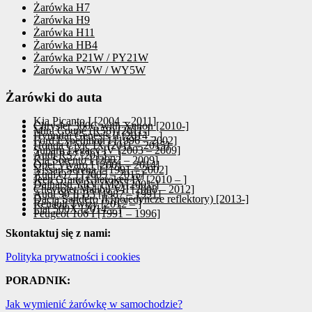
Żarówka H7
Żarówka H9
Żarówka H11
Żarówka HB4
Żarówka P21W / PY21W
Żarówka W5W / WY5W
Żarówki do auta
Kia Picanto I [2004 – 2011]
Chrysler 300C with Xenon [2010-]
Mini Coupé (R58) [2011-]
Hyundai Genesis II [2014 – ]
Ford Expedition I [1996 – 2002]
Honda Civic IX [2011 – 2015]
Subaru Legacy IV [2003 – 2009]
Audi RS7 [2013 – ]
Kia Sorento I [2002 – 2009]
Opel Vivaro I [2001 – 2014]
Nissan Serena I [1991 – 2002]
Audi Q7 I [2005 – 2015]
Jeep Grand Cherokee IV [2010 – ]
Daihatsu YRV (M2) [2001-]
Chevrolet Malibu VII [2008 – 2012]
Audi 90 II B3 [1987 – 1991]
Dacia Sandero II [pojedyncze reflektory) [2013-]
Renault Twizy [2012 – ]
Fiat 500X [2014 – ]
Peugeot 106 I [1991 – 1996]
Skontaktuj się z nami:
Polityka prywatności i cookies
PORADNIK:
Jak wymienić żarówkę w samochodzie?