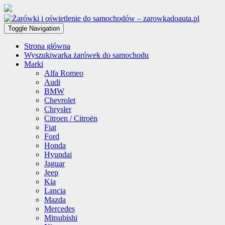
Toggle Navigation
Strona główna
Wyszukiwarka żarówek do samochodu
Marki
Alfa Romeo
Audi
BMW
Chevrolet
Chrysler
Citroen / Citroën
Fiat
Ford
Honda
Hyundai
Jaguar
Jeep
Kia
Lancia
Mazda
Mercedes
Mitsubishi