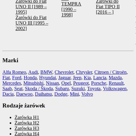
Żarówki do Fiat
Żarówki do
TEMPRA
UNO II [1989 –
Fiat TIPO II
[1990 –
1995]
[2016 – ]
1998]
Żarówki do Fiat
UNO III [1995 –
2002]
Marki
Alfa Romeo
,
Audi
,
BMW
,
Chevrolet
,
Chrysler
,
Citroen / Citroën
,
Fiat
,
Ford
,
Honda
,
Hyundai
,
Jaguar
,
Jeep
,
Kia
,
Lancia
,
Mazda
,
Mercedes
,
Mitsubishi
,
Nissan
,
Opel
,
Peugeot
,
Porsche
,
Renault
,
Saab
,
Seat
,
Skoda / Škoda
,
Subaru
,
Suzuki
,
Toyota
,
Volkswagen
,
Dacia
,
Daewoo
,
Daihatsu
,
Dodge
,
Mini
,
Volvo
Rodzaje żarówek
Żarówka H1
Żarówka H2
Żarówka H3
Żarówka H4