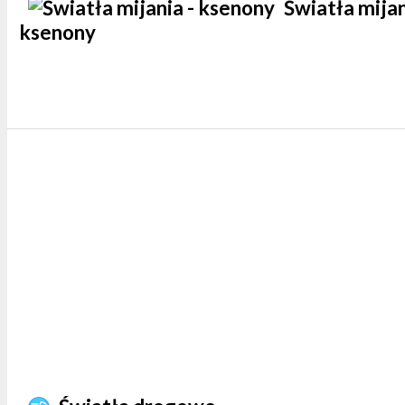
Światła mijan
ksenony