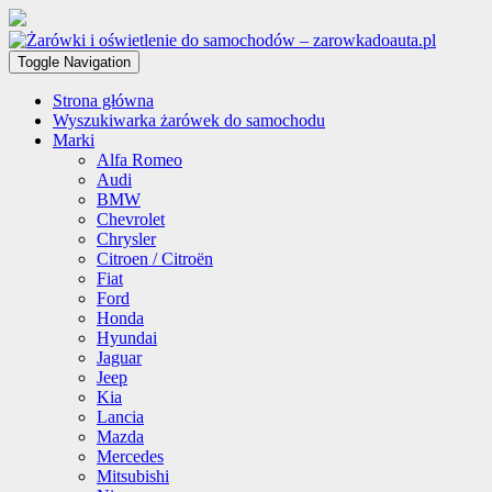
Toggle Navigation
Strona główna
Wyszukiwarka żarówek do samochodu
Marki
Alfa Romeo
Audi
BMW
Chevrolet
Chrysler
Citroen / Citroën
Fiat
Ford
Honda
Hyundai
Jaguar
Jeep
Kia
Lancia
Mazda
Mercedes
Mitsubishi