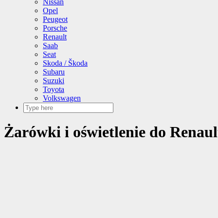
Nissan
Opel
Peugeot
Porsche
Renault
Saab
Seat
Skoda / Škoda
Subaru
Suzuki
Toyota
Volkswagen
Żarówki i oświetlenie do Renault