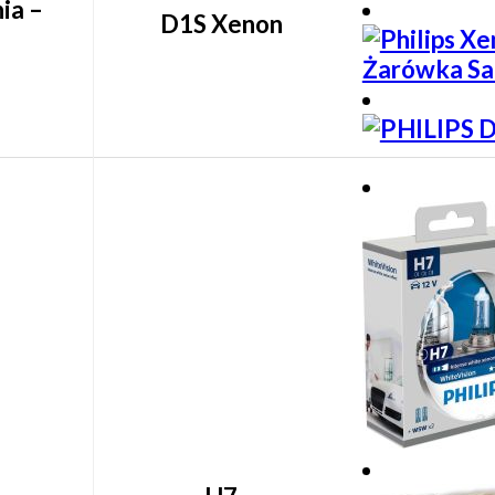
ia –
D1S Xenon