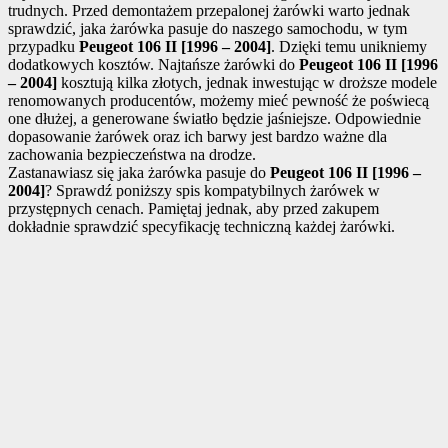
trudnych. Przed demontażem przepalonej żarówki warto jednak
sprawdzić, jaka żarówka pasuje do naszego samochodu, w tym
przypadku
Peugeot 106 II [1996 – 2004]
. Dzięki temu unikniemy
dodatkowych kosztów. Najtańsze żarówki do
Peugeot 106 II [1996
– 2004]
kosztują kilka złotych, jednak inwestując w droższe modele
renomowanych producentów, możemy mieć pewność że poświecą
one dłużej, a generowane światło będzie jaśniejsze. Odpowiednie
dopasowanie żarówek oraz ich barwy jest bardzo ważne dla
zachowania bezpieczeństwa na drodze.
Zastanawiasz się jaka żarówka pasuje do
Peugeot 106 II [1996 –
2004]
? Sprawdź poniższy spis kompatybilnych żarówek w
przystępnych cenach. Pamiętaj jednak, aby przed zakupem
dokładnie sprawdzić specyfikację techniczną każdej żarówki.