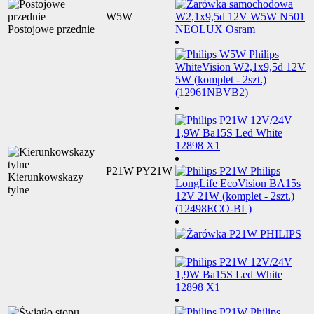
W5W
Postojowe przednie
P21W|PY21W
Kierunkowskazy
tylne