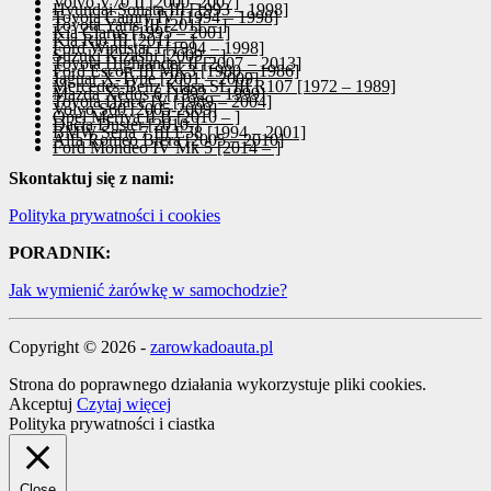
Volvo V70 II [2000–2007]
Hyundai Sonata III [1993 – 1998]
Toyota Camry IV [1994 – 1998]
Toyota Yaris III [2011 – ]
Kia Clarus [1995 – 2001]
Kia Rio III [2011 – ]
Ford Windstar I [1994 – 1998]
Suzuki Kizashi [2009 – ]
Toyota Highlander II [2007 – 2013]
Ford Escort III MK3 [1980 – 1986]
Jaguar X-Type [2001 – 2009]
Mercedes-Benz Klasa SL III R107 [1972 – 1989]
Mazda Xedos 6 [1992 – 1999]
Toyota Hiace IV [1989 – 2004]
Volvo S60 [2005-2009]
Opel Meriva II B [2010 – ]
Dacia Duster [2010-]
BMW Seria 7 III E38 [1994 – 2001]
Alfa Romeo Brera [2005 – 2010]
Ford Mondeo IV Mk 5 [2014 – ]
Skontaktuj się z nami:
Polityka prywatności i cookies
PORADNIK:
Jak wymienić żarówkę w samochodzie?
Copyright © 2026 -
zarowkadoauta.pl
Strona do poprawnego działania wykorzystuje pliki cookies.
Akceptuj
Czytaj więcej
Polityka prywatności i ciastka
Close