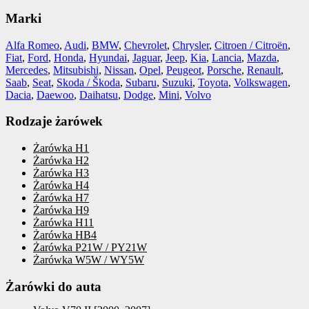
Marki
Alfa Romeo
,
Audi
,
BMW
,
Chevrolet
,
Chrysler
,
Citroen / Citroën
,
Fiat
,
Ford
,
Honda
,
Hyundai
,
Jaguar
,
Jeep
,
Kia
,
Lancia
,
Mazda
,
Mercedes
,
Mitsubishi
,
Nissan
,
Opel
,
Peugeot
,
Porsche
,
Renault
,
Saab
,
Seat
,
Skoda / Škoda
,
Subaru
,
Suzuki
,
Toyota
,
Volkswagen
,
Dacia
,
Daewoo
,
Daihatsu
,
Dodge
,
Mini
,
Volvo
Rodzaje żarówek
Żarówka H1
Żarówka H2
Żarówka H3
Żarówka H4
Żarówka H7
Żarówka H9
Żarówka H11
Żarówka HB4
Żarówka P21W / PY21W
Żarówka W5W / WY5W
Żarówki do auta