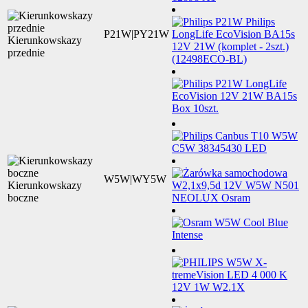
P21W|PY21W
Kierunkowskazy
przednie
W5W|WY5W
Kierunkowskazy
boczne