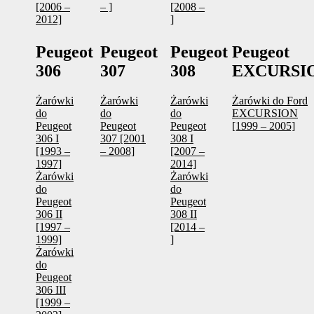
[2006 –
– ]
[2008 –
2012]
]
Peugeot
Peugeot
Peugeot
Peugeot
306
307
308
EXCURSI
Żarówki
Żarówki
Żarówki
Żarówki do Ford
do
do
do
EXCURSION
Peugeot
Peugeot
Peugeot
[1999 – 2005]
306 I
307 [2001
308 I
[1993 –
– 2008]
[2007 –
1997]
2014]
Żarówki
Żarówki
do
do
Peugeot
Peugeot
306 II
308 II
[1997 –
[2014 –
1999]
]
Żarówki
do
Peugeot
306 III
[1999 –