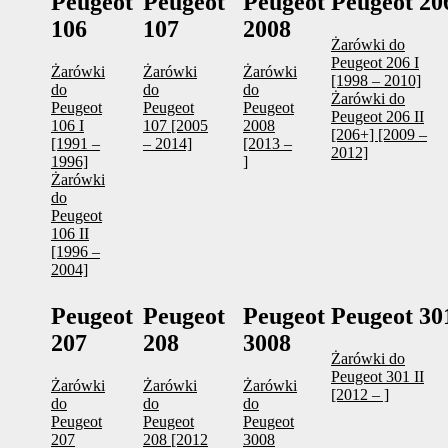
Peugeot
Peugeot
Peugeot
Peugeot 20
106
107
2008
Żarówki do
Peugeot 206 I
Żarówki
Żarówki
Żarówki
[1998 – 2010]
do
do
do
Żarówki do
Peugeot
Peugeot
Peugeot
Peugeot 206 II
106 I
107 [2005
2008
[206+] [2009 –
[1991 –
– 2014]
[2013 –
2012]
1996]
]
Żarówki
do
Peugeot
106 II
[1996 –
2004]
Peugeot
Peugeot
Peugeot
Peugeot 30
207
208
3008
Żarówki do
Peugeot 301 II
Żarówki
Żarówki
Żarówki
[2012 – ]
do
do
do
Peugeot
Peugeot
Peugeot
207
208 [2012
3008