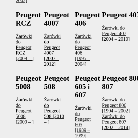
2002]
Peugeot
Peugeot
Peugeot
Peugeot 40
RCZ
4007
406
Żarówki do
Peugeot 407
Żarówki
Żarówki
Żarówki
[2004 – 2010]
do
do
do
Peugeot
Peugeot
Peugeot
RCZ
4007
406
[2009 – ]
[2007 –
[1995 –
2012]
2004]
Peugeot
Peugeot
Peugeot
Peugeot 806
5008
508
605 i
807
607
Żarówki
Żarówki
Żarówki do
do
do
Peugeot 806
Żarówki
Peugeot
Peugeot
[1994 – 2002]
do
5008
508 [2010
Żarówki do
Peugeot
[2009 – ]
– ]
Peugeot 807
605
[2002 – 2014]
[1989 –
1999]