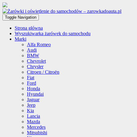
Toggle Navigation
Strona główna
Wyszukiwarka żarówek do samochodu
Marki
Alfa Romeo
Audi
BMW
Chevrolet
Chrysler
Citroen / Citroën
Fiat
Ford
Honda
Hyundai
Jaguar
Jeep
Kia
Lancia
Mazda
Mercedes
Mitsubishi