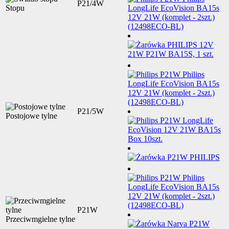
P21/4W
Stopu
P21/5W
Postojowe tylne
P21W
Przeciwmgielne tylne