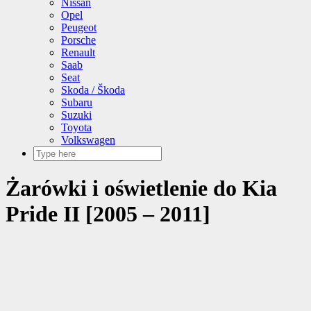
Nissan
Opel
Peugeot
Porsche
Renault
Saab
Seat
Skoda / Škoda
Subaru
Suzuki
Toyota
Volkswagen
Żarówki i oświetlenie do Kia
Pride II [2005 – 2011]