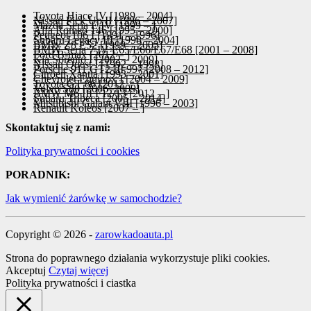
Toyota Hiace IV [1989 – 2004]
Nissan Pick Up II [1996 – 2007]
Mazda Seria E IV [1999 – ]
Alfa Romeo 146 [1995 – 2000]
Peugeot 106 I [1991 – 1996]
Subaru Legacy III [1998 – 2004]
BMW Z8 E52 [1999 – 2003]
BMW Seria 7 IV E65/E66/E67/E68 [2001 – 2008]
Ford B-max [2012 – ]
Kia Sorento I [2002 – 2009]
Nissan Quest I [1992 – 1998]
Porsche 911 GT2 III 997 [2008 – 2012]
Citroen Xantia [1993 – 2001]
Chevrolet Equinox I [2004 – 2009]
Toyota GT 86 [2012 – ]
Volvo S80 [2006–2009]
BMW M6 III F12/13 [2012 – ]
Subaru Tribeca [2005 – 2014]
Mitsubishi Galant VIII [1996 – 2003]
Renault Koleos [2007 – ]
Skontaktuj się z nami:
Polityka prywatności i cookies
PORADNIK:
Jak wymienić żarówkę w samochodzie?
Copyright © 2026 -
zarowkadoauta.pl
Strona do poprawnego działania wykorzystuje pliki cookies.
Akceptuj
Czytaj więcej
Polityka prywatności i ciastka