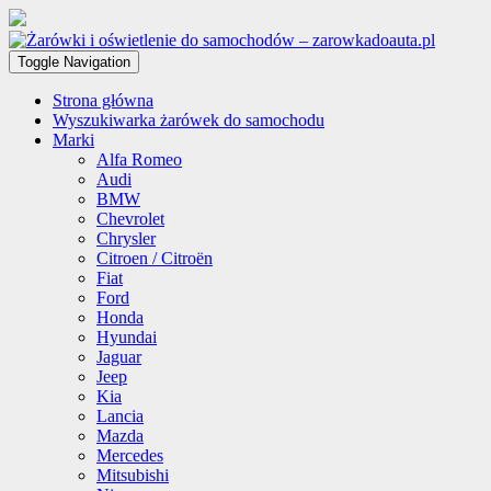
Toggle Navigation
Strona główna
Wyszukiwarka żarówek do samochodu
Marki
Alfa Romeo
Audi
BMW
Chevrolet
Chrysler
Citroen / Citroën
Fiat
Ford
Honda
Hyundai
Jaguar
Jeep
Kia
Lancia
Mazda
Mercedes
Mitsubishi