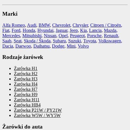
Marki
Alfa Romeo
,
Audi
,
BMW
,
Chevrolet
,
Chrysler
,
Citroen / Citroën
,
Fiat
,
Ford
,
Honda
,
Hyundai
,
Jaguar
,
Jeep
,
Kia
,
Lancia
,
Mazda
,
Mercedes
,
Mitsubishi
,
Nissan
,
Opel
,
Peugeot
,
Porsche
,
Renault
,
Saab
,
Seat
,
Skoda / Škoda
,
Subaru
,
Suzuki
,
Toyota
,
Volkswagen
,
Dacia
,
Daewoo
,
Daihatsu
,
Dodge
,
Mini
,
Volvo
Rodzaje żarówek
Żarówka H1
Żarówka H2
Żarówka H3
Żarówka H4
Żarówka H7
Żarówka H9
Żarówka H11
Żarówka HB4
Żarówka P21W / PY21W
Żarówka W5W / WY5W
Żarówki do auta