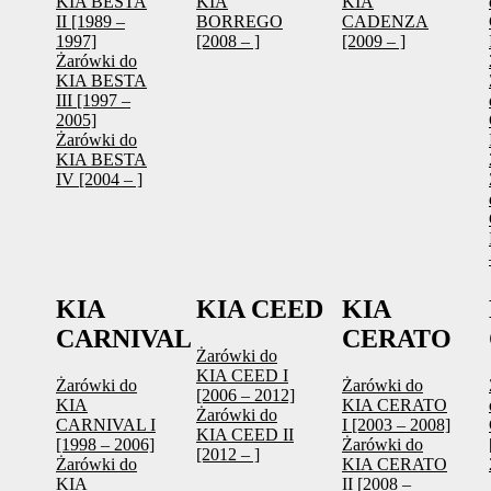
KIA BESTA
KIA
KIA
II [1989 –
BORREGO
CADENZA
1997]
[2008 – ]
[2009 – ]
Żarówki do
KIA BESTA
III [1997 –
2005]
Żarówki do
KIA BESTA
IV [2004 – ]
KIA
KIA CEED
KIA
CARNIVAL
CERATO
Żarówki do
KIA CEED I
Żarówki do
Żarówki do
[2006 – 2012]
KIA
KIA CERATO
Żarówki do
CARNIVAL I
I [2003 – 2008]
KIA CEED II
[1998 – 2006]
Żarówki do
[2012 – ]
Żarówki do
KIA CERATO
KIA
II [2008 –