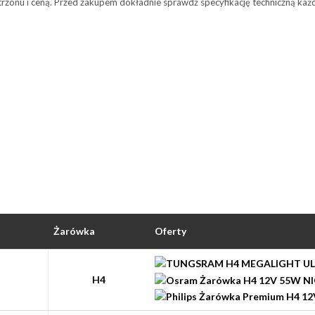
trzonu i ceną. Przed zakupem dokładnie sprawdź specyfikację techniczną każd
Żarówka
Oferty
H4