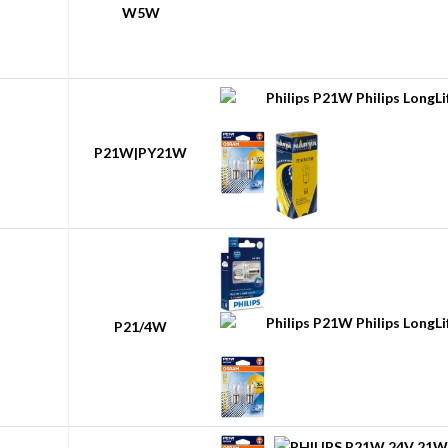
W5W
P21W|PY21W
P21/4W