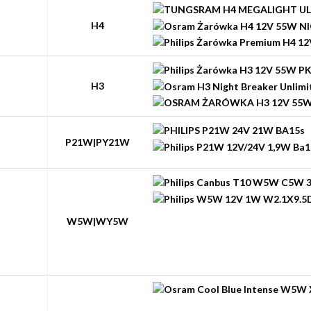
H4
H3
P21W|PY21W
W5W|WY5W