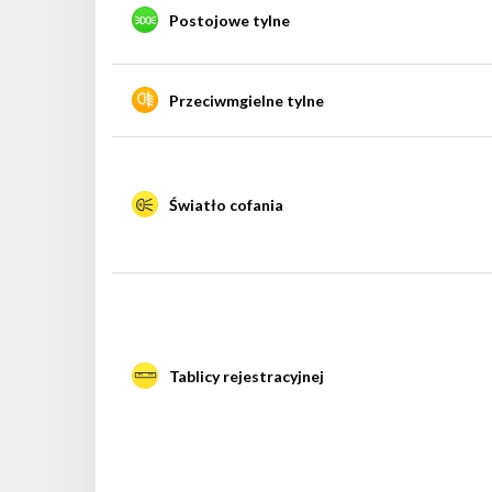
Postojowe tylne
Przeciwmgielne tylne
Światło cofania
Tablicy rejestracyjnej