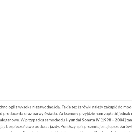
hnologii z wysoką niezawodnością. Takie też żarówki należy zakupić do mod
i od producenta oraz barwy światła. Za ksenony przyjdzie nam zapłacić jednak
ki halogenowe. W przypadku samochodu
Hyundai Sonata IV [1998 – 2004]
tan
jąc bezpieczeństwo podczas jazdy. Poniższy spis prezentuje najlepsze żarów