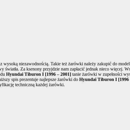
z wysoką niezawodnością. Takie też żarówki należy zakupić do mode
rwy światła. Za ksenony przyjdzie nam zapłacić jednak nieco więcej. W
odu
Hyundai Tiburon I [1996 – 2001]
tanie żarówki w zupełności wyst
ższy spis prezentuje najlepsze żarówki do
Hyundai Tiburon I [1996 
fikację techniczną każdej żarówki.