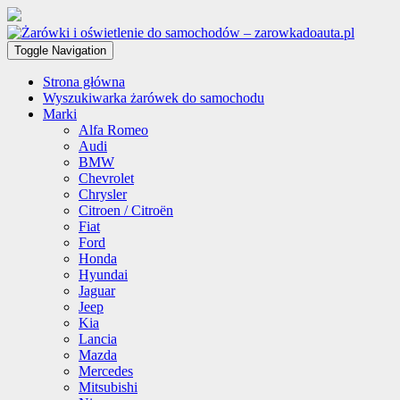
Toggle Navigation
Strona główna
Wyszukiwarka żarówek do samochodu
Marki
Alfa Romeo
Audi
BMW
Chevrolet
Chrysler
Citroen / Citroën
Fiat
Ford
Honda
Hyundai
Jaguar
Jeep
Kia
Lancia
Mazda
Mercedes
Mitsubishi