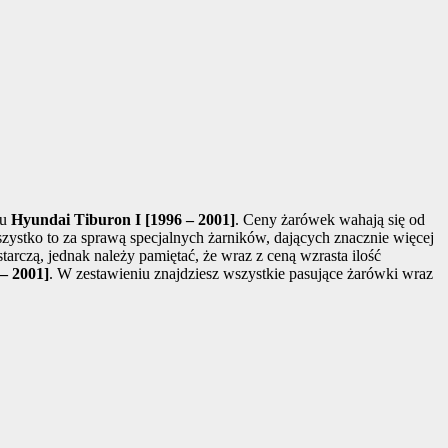
lu
Hyundai Tiburon I [1996 – 2001]
. Ceny żarówek wahają się od
szystko to za sprawą specjalnych żarników, dających znacznie więcej
arczą, jednak należy pamiętać, że wraz z ceną wzrasta ilość
– 2001]
. W zestawieniu znajdziesz wszystkie pasujące żarówki wraz