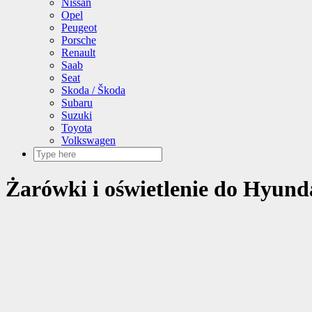
Nissan
Opel
Peugeot
Porsche
Renault
Saab
Seat
Skoda / Škoda
Subaru
Suzuki
Toyota
Volkswagen
Żarówki i oświetlenie do Hyunda