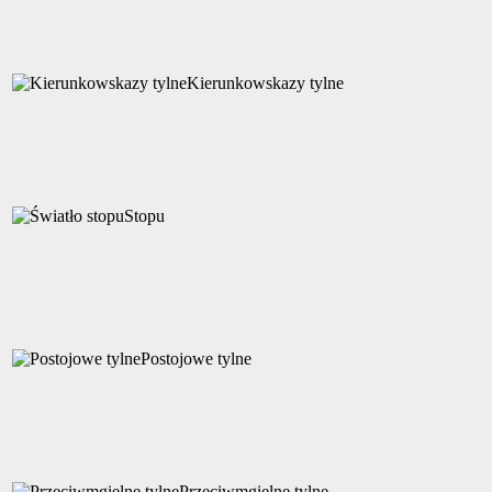
Kierunkowskazy tylne
Stopu
Postojowe tylne
Przeciwmgielne tylne