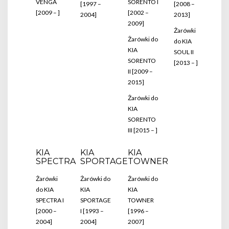
VENGA
SORENTO I
[1997 –
[2008 –
[2009 – ]
[2002 –
2004]
2013]
2009]
Żarówki
Żarówki do
do KIA
KIA
SOUL II
SORENTO
[2013 – ]
II [2009 –
2015]
Żarówki do
KIA
SORENTO
III [2015 – ]
KIA
KIA
KIA
SPECTRA
SPORTAGE
TOWNER
Żarówki
Żarówki do
Żarówki do
do KIA
KIA
KIA
SPECTRA I
SPORTAGE
TOWNER
[2000 –
I [1993 –
[1996 –
2004]
2004]
2007]