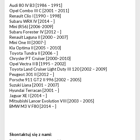
Audi 80 IV B3 [1986 – 1991]
Opel Combo III C [2001 – 2011]
Renault Clio I [1990 – 1998]
Subaru WRX IV [2014 – ]
Mini (R56) [2006-2009]
Subaru Forester IV [2012 – ]
Renault Laguna II [2000 – 2007]
Mini One III [2007-]
Kia Optima II [2005 – 2010]
Toyota Tundra II [2006 – ]
Chrysler PT Cruiser [2000–2010]
Opel Vectra II B [1995 – 2002]
Toyota Land Cruiser Light Duty III 120 [2002 – 2009]
Peugeot 301 II [2012 – ]
Porsche 911 GT2 II 996 [2002 – 2005]
Suzuki Liana [2001 – 2007]
Hyundai Terracan [2001 – ]
Jaguar XE I [2014 – ]
Mitsubishi Lancer Evolution VIII [2003 – 2005]
BMW M3 V F80 [2014 – ]
Skontaktuj się z nami: