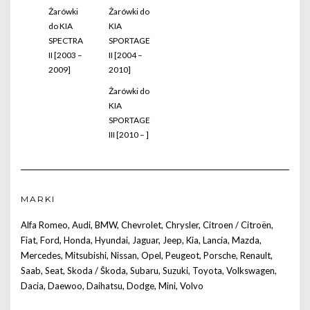
Żarówki
Żarówki do
do KIA
KIA
SPECTRA
SPORTAGE
II [2003 –
II [2004 –
2009]
2010]
Żarówki do
KIA
SPORTAGE
III [2010 – ]
MARKI
Alfa Romeo
,
Audi
,
BMW
,
Chevrolet
,
Chrysler
,
Citroen / Citroën
,
Fiat
,
Ford
,
Honda
,
Hyundai
,
Jaguar
,
Jeep
,
Kia
,
Lancia
,
Mazda
,
Mercedes
,
Mitsubishi
,
Nissan
,
Opel
,
Peugeot
,
Porsche
,
Renault
,
Saab
,
Seat
,
Skoda / Škoda
,
Subaru
,
Suzuki
,
Toyota
,
Volkswagen
,
Dacia
,
Daewoo
,
Daihatsu
,
Dodge
,
Mini
,
Volvo