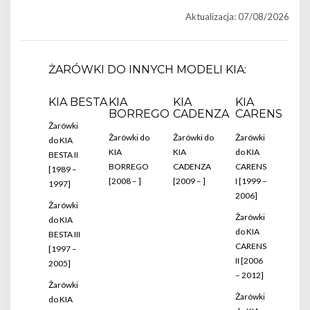
Aktualizacja: 07/08/2026
ŻARÓWKI DO INNYCH MODELI KIA:
KIA BESTA
KIA
KIA
KIA
BORREGO
CADENZA
CARENS
Żarówki
Żarówki do
Żarówki do
Żarówki
do KIA
KIA
KIA
do KIA
BESTA II
BORREGO
CADENZA
CARENS
[1989 –
[2008 – ]
[2009 – ]
I [1999 –
1997]
2006]
Żarówki
Żarówki
do KIA
do KIA
BESTA III
CARENS
[1997 –
II [2006
2005]
– 2012]
Żarówki
Żarówki
do KIA