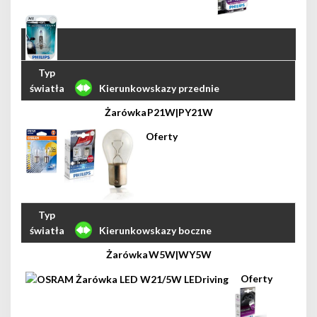
Kierunkowskazy przednie
P21W|PY21W
Kierunkowskazy boczne
W5W|WY5W