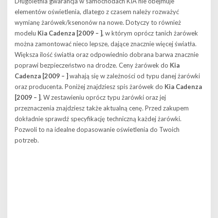
Długoletnia gwarancja w samochodach KIA nie obejmuje
elementów oświetlenia, dlatego z czasem należy rozważyć
wymianę żarówek/ksenonów na nowe. Dotyczy to również
modelu
Kia Cadenza [2009 – ]
, w którym oprócz tanich żarówek
można zamontować nieco lepsze, dające znacznie więcej światła.
Większa ilość światła oraz odpowiednio dobrana barwa znacznie
poprawi bezpieczeństwo na drodze. Ceny żarówek do
Kia
Cadenza [2009 – ]
wahają się w zależności od typu danej żarówki
oraz producenta. Poniżej znajdziesz spis żarówek do
Kia Cadenza
[2009 – ]
. W zestawieniu oprócz typu żarówki oraz jej
przeznaczenia znajdziesz także aktualną cenę. Przed zakupem
dokładnie sprawdź specyfikację techniczną każdej żarówki.
Pozwoli to na idealne dopasowanie oświetlenia do Twoich
potrzeb.