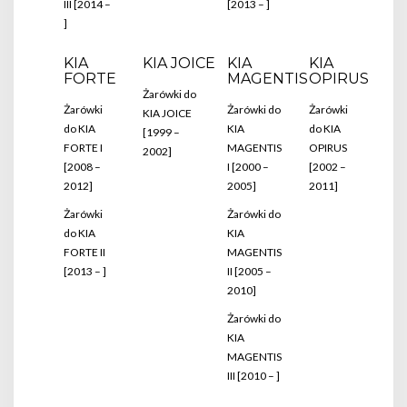
III [2014 –
[2013 – ]
]
KIA
KIA JOICE
KIA
KIA
FORTE
MAGENTIS
OPIRUS
Żarówki do
Żarówki
Żarówki do
Żarówki
KIA JOICE
do KIA
KIA
do KIA
[1999 –
FORTE I
MAGENTIS
OPIRUS
2002]
[2008 –
I [2000 –
[2002 –
2012]
2005]
2011]
Żarówki
Żarówki do
do KIA
KIA
FORTE II
MAGENTIS
[2013 – ]
II [2005 –
2010]
Żarówki do
KIA
MAGENTIS
III [2010 – ]