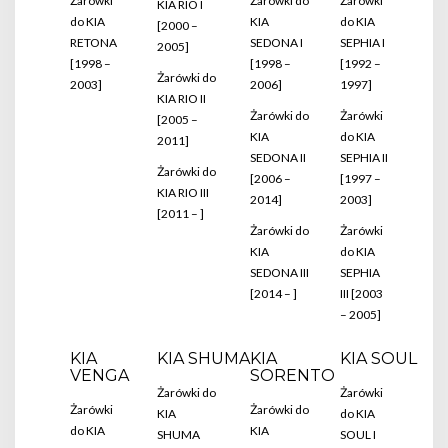
Żarówki
Żarówki do
Żarówki
KIA RIO I
do KIA
KIA
do KIA
[2000 –
RETONA
SEDONA I
SEPHIA I
2005]
[1998 –
[1998 –
[1992 –
Żarówki do
2003]
2006]
1997]
KIA RIO II
Żarówki do
Żarówki
[2005 –
KIA
do KIA
2011]
SEDONA II
SEPHIA II
Żarówki do
[2006 –
[1997 –
KIA RIO III
2014]
2003]
[2011 – ]
Żarówki do
Żarówki
KIA
do KIA
SEDONA III
SEPHIA
[2014 – ]
III [2003
– 2005]
KIA
KIA SHUMA
KIA
KIA SOUL
VENGA
SORENTO
Żarówki do
Żarówki
Żarówki
Żarówki do
KIA
do KIA
do KIA
KIA
SHUMA
SOUL I