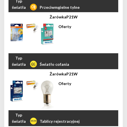
Przeciwmgielne tylne
P21W
Światło cofania
P21W
Tablicy rejestracyjnej