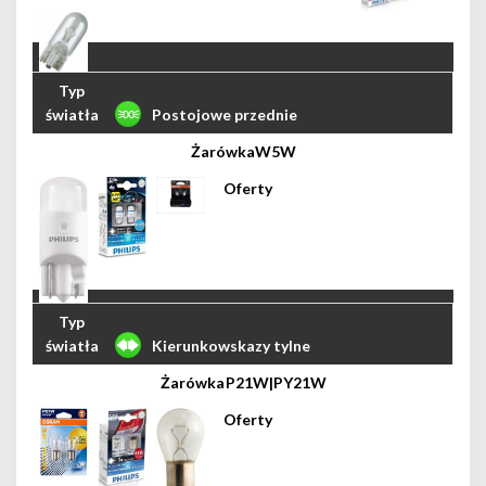
Postojowe przednie
W5W
Kierunkowskazy tylne
P21W|PY21W