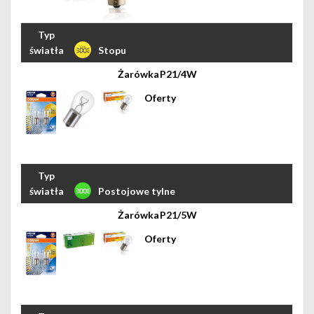
Stopu
P21/4W
Postojowe tylne
P21/5W