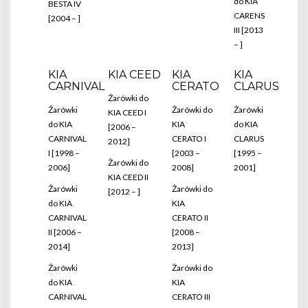
do KIA
BESTA IV
CARENS
[2004 – ]
III [2013
– ]
KIA
KIA CEED
KIA
KIA
CARNIVAL
CERATO
CLARUS
Żarówki do
Żarówki
Żarówki do
Żarówki
KIA CEED I
do KIA
KIA
do KIA
[2006 –
CARNIVAL
CERATO I
CLARUS
2012]
I [1998 –
[2003 –
[1995 –
Żarówki do
2006]
2008]
2001]
KIA CEED II
Żarówki
Żarówki do
[2012 – ]
do KIA
KIA
CARNIVAL
CERATO II
II [2006 –
[2008 –
2014]
2013]
Żarówki
Żarówki do
do KIA
KIA
CARNIVAL
CERATO III