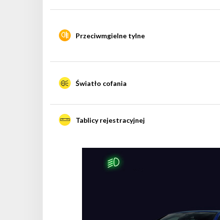
Przeciwmgielne tylne
Światło cofania
Tablicy rejestracyjnej