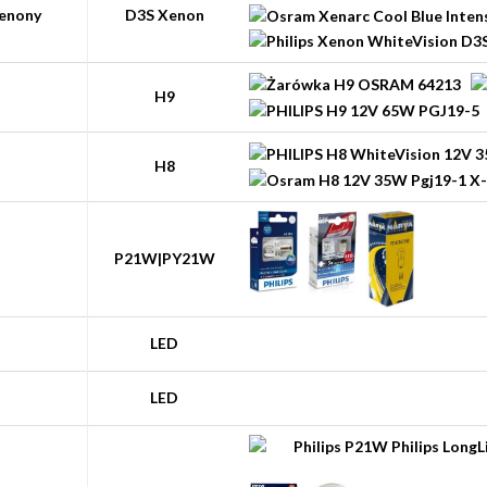
senony
D3S Xenon
H9
H8
P21W|PY21W
LED
LED