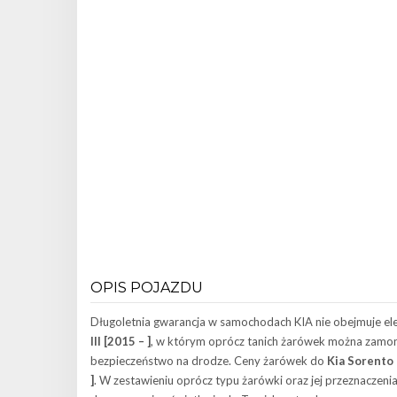
OPIS POJAZDU
Długoletnia gwarancja w samochodach KIA nie obejmuje e
III [2015 – ]
, w którym oprócz tanich żarówek można zamont
bezpieczeństwo na drodze. Ceny żarówek do
Kia Sorento I
]
. W zestawieniu oprócz typu żarówki oraz jej przeznaczeni