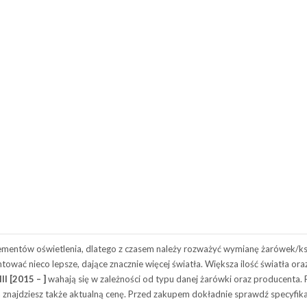
lementów oświetlenia, dlatego z czasem należy rozważyć wymianę żarówek/
ować nieco lepsze, dające znacznie więcej światła. Większa ilość światła 
II [2015 – ]
wahają się w zależności od typu danej żarówki oraz producenta. 
a znajdziesz także aktualną cenę. Przed zakupem dokładnie sprawdź specyfikac