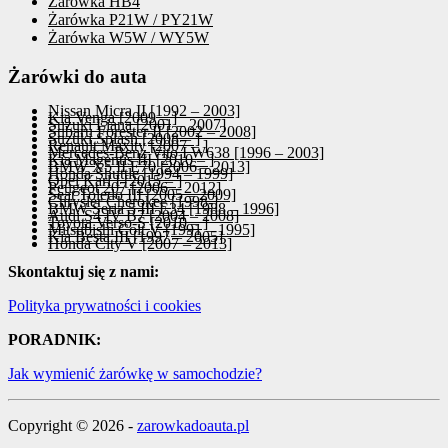
Żarówka HB4
Żarówka P21W / PY21W
Żarówka W5W / WY5W
Żarówki do auta
Nissan Micra II [1992 – 2003]
Kia Venga [2009 – ]
Suzuki Liana [2001 – 2007]
Subaru Forester II [2002 – 2008]
Suzuki Splash [2008 – ]
Renault Maxity [2007 – ]
Mercedes-Benz Vito I W638 [1996 – 2003]
Kia Magentis III [2010 – ]
BMW X5 II E70 [2006 – 2013]
Honda Shuttle [1994 – 1999]
Opel Karl I [2015 – ]
Peugeot 207 [2006 – 2012]
Seat Toledo III [2005 – 2009]
Chrysler Cherokee [1998-]
BMW Seria 5 III E34 [1988 – 1996]
Audi S4 IV B7 [2004 – 2008]
Toyota Verso-S [2010 – ]
Mitsubishi Colt V [1991 – 1995]
Kia Besta III [1997 – 2005]
Honda City V [2007 – 2013]
Skontaktuj się z nami:
Polityka prywatności i cookies
PORADNIK:
Jak wymienić żarówkę w samochodzie?
Copyright © 2026 -
zarowkadoauta.pl