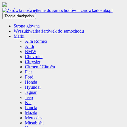
Toggle Navigation
Strona główna
Wyszukiwarka żarówek do samochodu
Marki
Alfa Romeo
Audi
BMW
Chevrolet
Chrysler
Citroen / Citroën
Fiat
Ford
Honda
Hyundai
Jaguar
Jeep
Kia
Lancia
Mazda
Mercedes
Mitsubishi