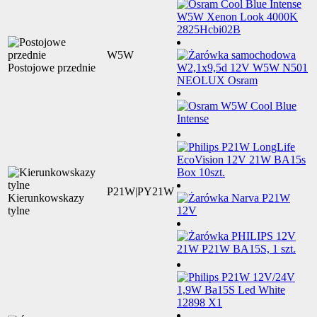
W5W
Postojowe przednie
P21W|PY21W
Kierunkowskazy
tylne