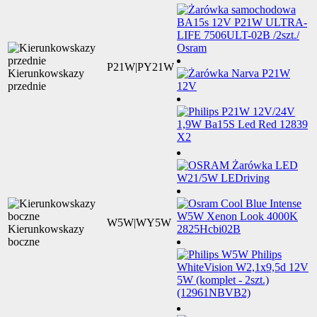
P21W|PY21W
Kierunkowskazy
przednie
W5W|WY5W
Kierunkowskazy
boczne