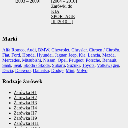
[2003 – 2009]
[2004 – 2010]
Żarówki do
KIA
SPORTAGE
III [2010 – ]
Marki
Alfa Romeo
,
Audi
,
BMW
,
Chevrolet
,
Chrysler
,
Citroen / Citroën
,
Fiat
,
Ford
,
Honda
,
Hyundai
,
Jaguar
,
Jeep
,
Kia
,
Lancia
,
Mazda
,
Mercedes
,
Mitsubishi
,
Nissan
,
Opel
,
Peugeot
,
Porsche
,
Renault
,
Saab
,
Seat
,
Skoda / Škoda
,
Subaru
,
Suzuki
,
Toyota
,
Volkswagen
,
Dacia
,
Daewoo
,
Daihatsu
,
Dodge
,
Mini
,
Volvo
Rodzaje żarówek
Żarówka H1
Żarówka H2
Żarówka H3
Żarówka H4
Żarówka H7
Żarówka H9
Żarówka H11