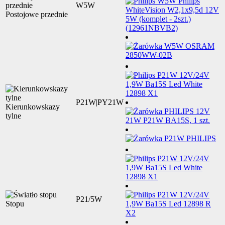
W5W
Postojowe przednie
P21W|PY21W
Kierunkowskazy
tylne
P21/5W
Stopu