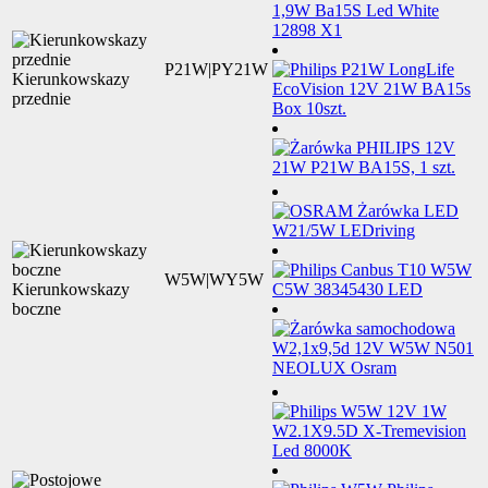
P21W|PY21W
Kierunkowskazy
przednie
W5W|WY5W
Kierunkowskazy
boczne