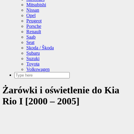
Mitsubishi
Nissan
Opel
Peugeot
Porsche
Renault
Saab
Seat
Skoda / Škoda
Subaru
Suzuki
Toyota
Volkswagen
Żarówki i oświetlenie do Kia
Rio I [2000 – 2005]