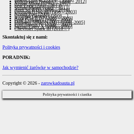
Volkswagen Passat CC [2008 – 2012]
Nissan Micra I [1982 – 1992]
Seat Exeo [2008 – 2013]
Suzuki Maruti [1983 – 2013]
Audi S8 II D3 [2006 – 2010]
Hyundai H102 III [1996 – 2003]
Nissan Pixo [2008 – ]
Hyundai Genesis I [2008 – ]
Audi RS4 II B7 [2005 – 2009]
Ford Explorer I [1990 – 1994]
Daihatsu SIRION (M1) [1998–2005]
Ford Taurus IV [2000 – 2007]
Suzuki Carry X [1999 – 2005]
Chevrolet Spark III [2010 – ]
Skontaktuj się z nami:
Polityka prywatności i cookies
PORADNIK:
Jak wymienić żarówkę w samochodzie?
Copyright © 2026 -
zarowkadoauta.pl
Polityka prywatności i ciastka