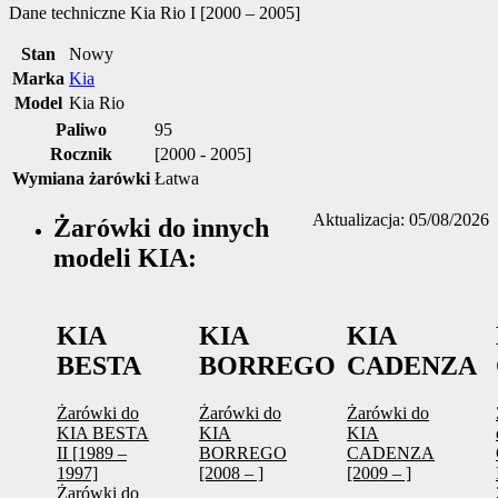
Dane techniczne
Kia Rio I [2000 – 2005]
Stan
Nowy
Marka
Kia
Model
Kia Rio
Paliwo
95
Rocznik
[2000 - 2005]
Wymiana żarówki
Łatwa
Aktualizacja: 05/08/2026
Żarówki do innych
modeli KIA:
KIA
KIA
KIA
BESTA
BORREGO
CADENZA
Żarówki do
Żarówki do
Żarówki do
KIA BESTA
KIA
KIA
II [1989 –
BORREGO
CADENZA
1997]
[2008 – ]
[2009 – ]
Żarówki do