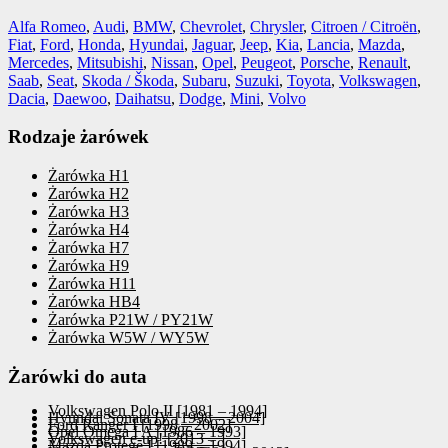
Alfa Romeo
,
Audi
,
BMW
,
Chevrolet
,
Chrysler
,
Citroen / Citroën
,
Fiat
,
Ford
,
Honda
,
Hyundai
,
Jaguar
,
Jeep
,
Kia
,
Lancia
,
Mazda
,
Mercedes
,
Mitsubishi
,
Nissan
,
Opel
,
Peugeot
,
Porsche
,
Renault
,
Saab
,
Seat
,
Skoda / Škoda
,
Subaru
,
Suzuki
,
Toyota
,
Volkswagen
,
Dacia
,
Daewoo
,
Daihatsu
,
Dodge
,
Mini
,
Volvo
Rodzaje żarówek
Żarówka H1
Żarówka H2
Żarówka H3
Żarówka H4
Żarówka H7
Żarówka H9
Żarówka H11
Żarówka HB4
Żarówka P21W / PY21W
Żarówka W5W / WY5W
Żarówki do auta
Volkswagen Polo II [1981 – 1994]
Hyundai Sonata IV [1998 – 2004]
Ford Ranger I [1998 – 2002]
Opel Omega I A [1986 – 1993]
Volkswagen e-up! [2013 – ]
Mazda Protege I [1989 – 1994]