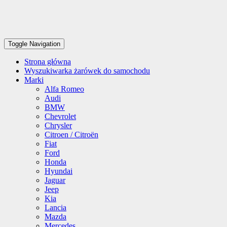
Toggle Navigation
Strona główna
Wyszukiwarka żarówek do samochodu
Marki
Alfa Romeo
Audi
BMW
Chevrolet
Chrysler
Citroen / Citroën
Fiat
Ford
Honda
Hyundai
Jaguar
Jeep
Kia
Lancia
Mazda
Mercedes