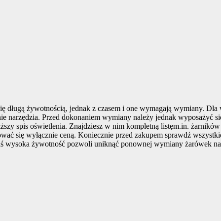
się długą żywotnością, jednak z czasem i one wymagają wymiany. Dl
ie narzędzia. Przed dokonaniem wymiany należy jednak wyposażyć się 
iższy spis oświetlenia. Znajdziesz w nim kompletną listęm.in. żarnik
rować się wyłącznie ceną. Koniecznie przed zakupem sprawdź wszystki
 zaś wysoka żywotność pozwoli uniknąć ponownej wymiany żarówek na