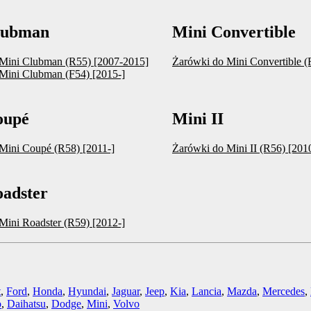
lubman
Mini Convertible
Mini Clubman (R55) [2007-2015]
Żarówki do Mini Convertible (
Mini Clubman (F54) [2015-]
oupé
Mini II
Mini Coupé (R58) [2011-]
Żarówki do Mini II (R56) [201
oadster
Mini Roadster (R59) [2012-]
t
,
Ford
,
Honda
,
Hyundai
,
Jaguar
,
Jeep
,
Kia
,
Lancia
,
Mazda
,
Mercedes
,
o
,
Daihatsu
,
Dodge
,
Mini
,
Volvo