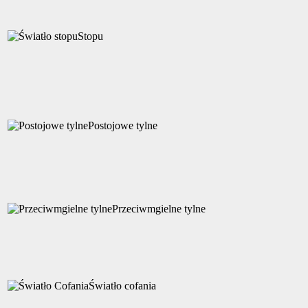
Stopu
Postojowe tylne
Przeciwmgielne tylne
Światło cofania