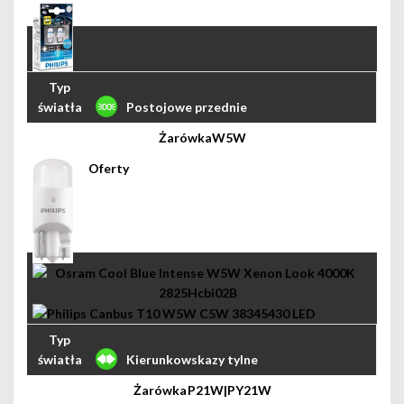
Postojowe przednie
W5W
Kierunkowskazy tylne
P21W|PY21W