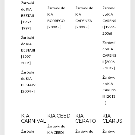
Żarówki
Żarówki do
Żarówki do
Żarówki
do KIA
KIA
KIA
do KIA
BESTA II
BORREGO
CADENZA
CARENS
[1989 –
[2008 – ]
[2009 – ]
I [1999 –
1997]
2006]
Żarówki
Żarówki
do KIA
do KIA
BESTA III
CARENS
[1997 –
II [2006
2005]
– 2012]
Żarówki
Żarówki
do KIA
do KIA
BESTA IV
CARENS
[2004 – ]
III [2013
– ]
KIA
KIA CEED
KIA
KIA
CARNIVAL
CERATO
CLARUS
Żarówki do
Żarówki
Żarówki do
Żarówki
KIA CEED I