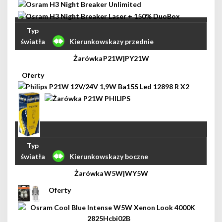
Kierunkowskazy przednie
P21W|PY21W
Kierunkowskazy boczne
W5W|WY5W