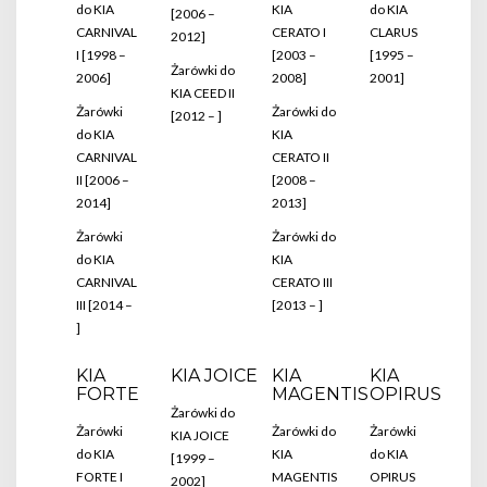
do KIA
KIA
do KIA
[2006 –
CARNIVAL
CERATO I
CLARUS
2012]
I [1998 –
[2003 –
[1995 –
Żarówki do
2006]
2008]
2001]
KIA CEED II
Żarówki
Żarówki do
[2012 – ]
do KIA
KIA
CARNIVAL
CERATO II
II [2006 –
[2008 –
2014]
2013]
Żarówki
Żarówki do
do KIA
KIA
CARNIVAL
CERATO III
III [2014 –
[2013 – ]
]
KIA
KIA JOICE
KIA
KIA
FORTE
MAGENTIS
OPIRUS
Żarówki do
Żarówki
Żarówki do
Żarówki
KIA JOICE
do KIA
KIA
do KIA
[1999 –
FORTE I
MAGENTIS
OPIRUS
2002]