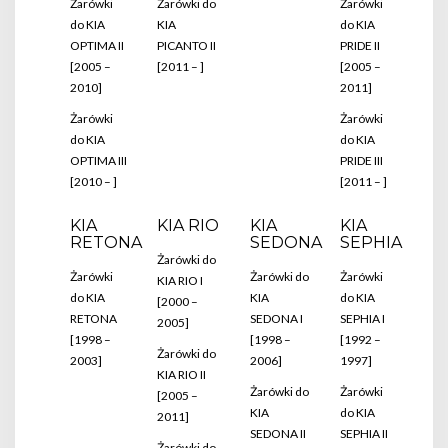
Żarówki
Żarówki do
Żarówki
do KIA
KIA
do KIA
OPTIMA II
PICANTO II
PRIDE II
[2005 –
[2011 – ]
[2005 –
2010]
2011]
Żarówki
Żarówki
do KIA
do KIA
OPTIMA III
PRIDE III
[2010 – ]
[2011 – ]
KIA
KIA RIO
KIA
KIA
RETONA
SEDONA
SEPHIA
Żarówki do
Żarówki
Żarówki do
Żarówki
KIA RIO I
do KIA
KIA
do KIA
[2000 –
RETONA
SEDONA I
SEPHIA I
2005]
[1998 –
[1998 –
[1992 –
Żarówki do
2003]
2006]
1997]
KIA RIO II
Żarówki do
Żarówki
[2005 –
KIA
do KIA
2011]
SEDONA II
SEPHIA II
Żarówki do