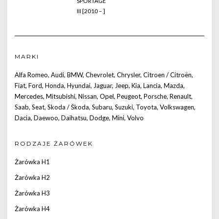
SPORTAGE
III [2010 – ]
MARKI
Alfa Romeo
,
Audi
,
BMW
,
Chevrolet
,
Chrysler
,
Citroen / Citroën
,
Fiat
,
Ford
,
Honda
,
Hyundai
,
Jaguar
,
Jeep
,
Kia
,
Lancia
,
Mazda
,
Mercedes
,
Mitsubishi
,
Nissan
,
Opel
,
Peugeot
,
Porsche
,
Renault
,
Saab
,
Seat
,
Skoda / Škoda
,
Subaru
,
Suzuki
,
Toyota
,
Volkswagen
,
Dacia
,
Daewoo
,
Daihatsu
,
Dodge
,
Mini
,
Volvo
RODZAJE ŻARÓWEK
Żarówka H1
Żarówka H2
Żarówka H3
Żarówka H4