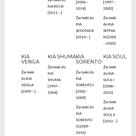
[2006 –
[1997 –
KIA RIO III
2014]
2003]
[2011 – ]
Żarówki do
Żarówki
KIA
do KIA
SEDONA III
SEPHIA
[2014 – ]
III [2003
– 2005]
KIA
KIA SHUMA
KIA
KIA SOUL
VENGA
SORENTO
Żarówki do
Żarówki
Żarówki
Żarówki do
KIA
do KIA
do KIA
KIA
SHUMA
SOUL I
VENGA
SORENTO I
[1997 –
[2008 –
[2009 – ]
[2002 –
2004]
2013]
2009]
Żarówki
Żarówki do
do KIA
KIA
SOUL II
SORENTO
[2013 – ]
II [2009 –
2015]