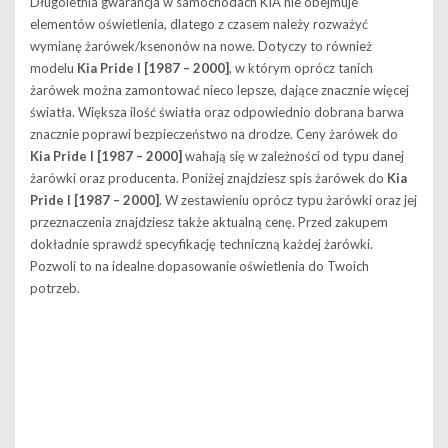
Długoletnia gwarancja w samochodach KIA nie obejmuje
elementów oświetlenia, dlatego z czasem należy rozważyć
wymianę żarówek/ksenonów na nowe. Dotyczy to również
modelu
Kia Pride I [1987 – 2000]
, w którym oprócz tanich
żarówek można zamontować nieco lepsze, dające znacznie więcej
światła. Większa ilość światła oraz odpowiednio dobrana barwa
znacznie poprawi bezpieczeństwo na drodze. Ceny żarówek do
Kia Pride I [1987 – 2000]
wahają się w zależności od typu danej
żarówki oraz producenta. Poniżej znajdziesz spis żarówek do
Kia
Pride I [1987 – 2000]
. W zestawieniu oprócz typu żarówki oraz jej
przeznaczenia znajdziesz także aktualną cenę. Przed zakupem
dokładnie sprawdź specyfikację techniczną każdej żarówki.
Pozwoli to na idealne dopasowanie oświetlenia do Twoich
potrzeb.