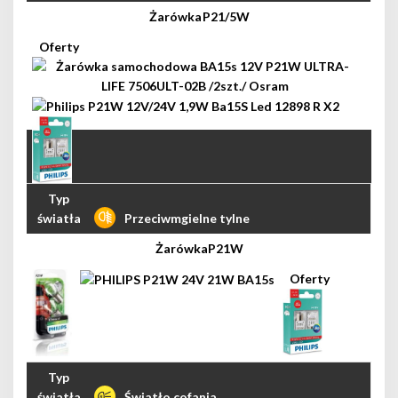
P21/5W
Przeciwmgielne tylne
P21W
Światło cofania