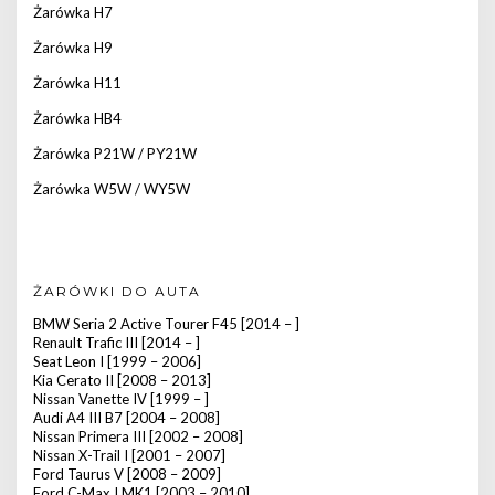
Żarówka H7
Żarówka H9
Żarówka H11
Żarówka HB4
Żarówka P21W / PY21W
Żarówka W5W / WY5W
ŻARÓWKI DO AUTA
BMW Seria 2 Active Tourer F45 [2014 – ]
Renault Trafic III [2014 – ]
Seat Leon I [1999 – 2006]
Kia Cerato II [2008 – 2013]
Nissan Vanette IV [1999 – ]
Audi A4 III B7 [2004 – 2008]
Nissan Primera III [2002 – 2008]
Nissan X-Trail I [2001 – 2007]
Ford Taurus V [2008 – 2009]
Ford C-Max I MK1 [2003 – 2010]