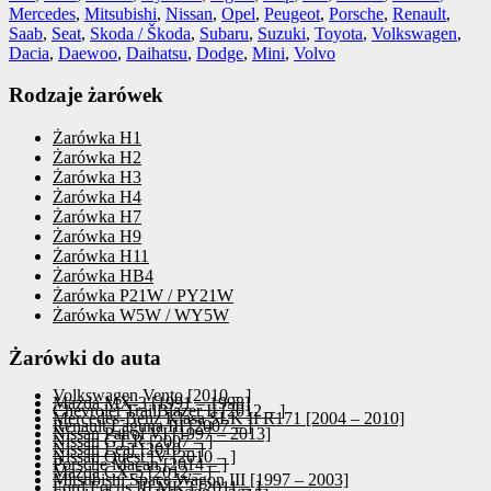
Mercedes
,
Mitsubishi
,
Nissan
,
Opel
,
Peugeot
,
Porsche
,
Renault
,
Saab
,
Seat
,
Skoda / Škoda
,
Subaru
,
Suzuki
,
Toyota
,
Volkswagen
,
Dacia
,
Daewoo
,
Daihatsu
,
Dodge
,
Mini
,
Volvo
Rodzaje żarówek
Żarówka H1
Żarówka H2
Żarówka H3
Żarówka H4
Żarówka H7
Żarówka H9
Żarówka H11
Żarówka HB4
Żarówka P21W / PY21W
Żarówka W5W / WY5W
Żarówki do auta
Volkswagen Vento [2010 – ]
Mazda MX-3 [1991 – 1998]
Chevrolet TrailBlazer II [2012 – ]
Mercedes-Benz Klasa SLK II R171 [2004 – 2010]
Renault Laguna III [2007 – ]
Nissan Patrol VI [1997 – 2013]
Nissan GT-R [2007 – ]
Nissan Leaf [2010 – ]
Nissan Quest IV [2010 – ]
Porsche Macan [2014 – ]
Mazda CX-5 [2012 – ]
Mitsubishi Space Wagon III [1997 – 2003]
Ford Focus III MK3 [2011 – ]