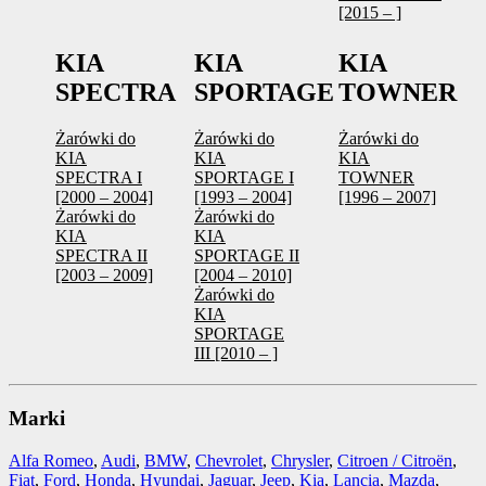
[2015 – ]
KIA
KIA
KIA
SPECTRA
SPORTAGE
TOWNER
Żarówki do
Żarówki do
Żarówki do
KIA
KIA
KIA
SPECTRA I
SPORTAGE I
TOWNER
[2000 – 2004]
[1993 – 2004]
[1996 – 2007]
Żarówki do
Żarówki do
KIA
KIA
SPECTRA II
SPORTAGE II
[2003 – 2009]
[2004 – 2010]
Żarówki do
KIA
SPORTAGE
III [2010 – ]
Marki
Alfa Romeo
,
Audi
,
BMW
,
Chevrolet
,
Chrysler
,
Citroen / Citroën
,
Fiat
,
Ford
,
Honda
,
Hyundai
,
Jaguar
,
Jeep
,
Kia
,
Lancia
,
Mazda
,