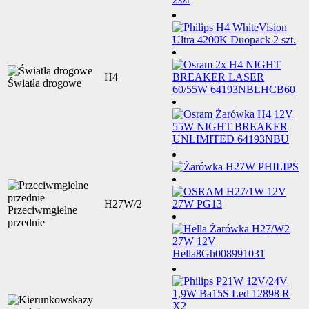
H4
Światła drogowe
H27W/2
Przeciwmgielne
przednie