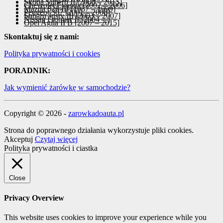
Skoda Superb II [2008 – 2015]
Chevrolet Evanda [2002 – 2006]
Mazda 626 III [1987 – 1999]
Peugeot 307 [2001 – 2008]
Subaru Justy III [2003 – 2007]
Nissan Frontier II [2004 – ]
Opel Agila II B [2007 – 2015]
Skontaktuj się z nami:
Polityka prywatności i cookies
PORADNIK:
Jak wymienić żarówkę w samochodzie?
Copyright © 2026 -
zarowkadoauta.pl
Strona do poprawnego działania wykorzystuje pliki cookies.
Akceptuj
Czytaj więcej
Polityka prywatności i ciastka
Close
Privacy Overview
This website uses cookies to improve your experience while you