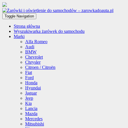
Toggle Navigation
Strona główna
Wyszukiwarka żarówek do samochodu
Marki
Alfa Romeo
Audi
BMW
Chevrolet
Chrysler
Citroen / Citroën
Fiat
Ford
Honda
Hyundai
Jaguar
Jeep
Kia
Lancia
Mazda
Mercedes
Mitsubishi