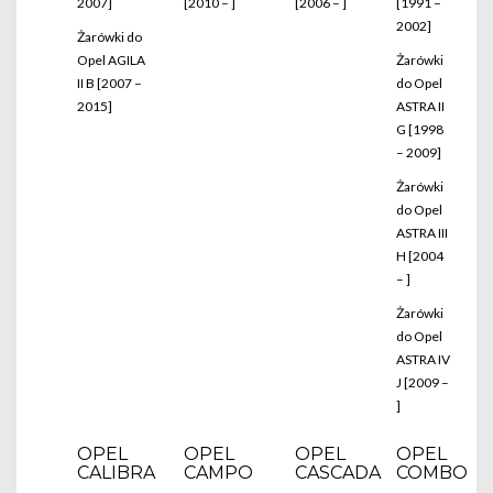
2007]
[2010 – ]
[2006 – ]
[1991 –
2002]
Żarówki do
Opel AGILA
Żarówki
II B [2007 –
do Opel
2015]
ASTRA II
G [1998
– 2009]
Żarówki
do Opel
ASTRA III
H [2004
– ]
Żarówki
do Opel
ASTRA IV
J [2009 –
]
OPEL
OPEL
OPEL
OPEL
CALIBRA
CAMPO
CASCADA
COMBO