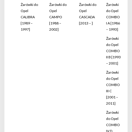
Żarówki do
Żarówki do
Żarówki do
Żarówki
Opel
Opel
Opel
do Opel
CALIBRA
CAMPO
CASCADA
COMBO
[1989 –
[1988 –
[2013 – ]
I A [1986
1997]
2002]
– 1993]
Żarówki
do Opel
COMBO
II B [1993
– 2001]
Żarówki
do Opel
COMBO
III C
[2001 –
2011]
Żarówki
do Opel
COMBO
IV D