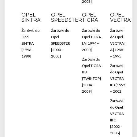
2003]
OPEL
OPEL
OPEL
OPEL
SINTRA
SPEEDSTER
TIGRA
VECTRA
Żarówki do
Żarówki do
Żarówki do
Żarówki
Opel
Opel
Opel TIGRA
do Opel
SINTRA
SPEEDSTER
I A [1994 –
VECTRA I
[1996 –
[2000 –
2000]
A [1988
1999]
2005]
– 1995]
Żarówki do
Opel TIGRA
Żarówki
II B
do Opel
[TWINTOP]
VECTRA
[2004 –
II B [1995
2009]
– 2002]
Żarówki
do Opel
VECTRA
III C
[2002 –
2008]