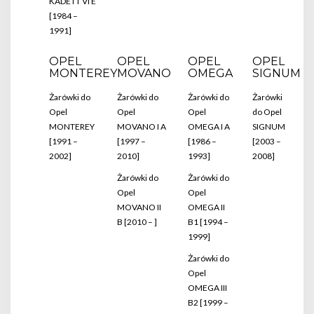
KADETT VI E
[1984 –
1991]
OPEL
OPEL
OPEL
OPEL
MONTEREY
MOVANO
OMEGA
SIGNUM
Żarówki do
Żarówki do
Żarówki do
Żarówki
Opel
Opel
Opel
do Opel
MONTEREY
MOVANO I A
OMEGA I A
SIGNUM
[1991 –
[1997 –
[1986 –
[2003 –
2002]
2010]
1993]
2008]
Żarówki do
Żarówki do
Opel
Opel
MOVANO II
OMEGA II
B [2010 – ]
B1 [1994 –
1999]
Żarówki do
Opel
OMEGA III
B2 [1999 –