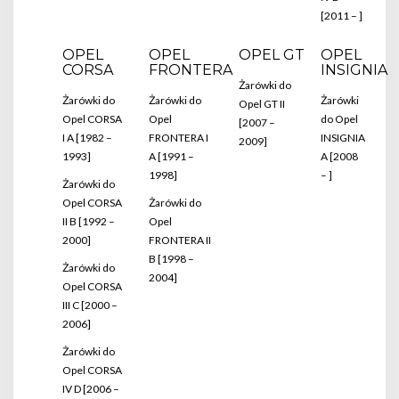
[2011 – ]
OPEL
OPEL
OPEL GT
OPEL
CORSA
FRONTERA
INSIGNIA
Żarówki do
Żarówki do
Żarówki do
Żarówki
Opel GT II
Opel CORSA
Opel
do Opel
[2007 –
I A [1982 –
FRONTERA I
INSIGNIA
2009]
1993]
A [1991 –
A [2008
1998]
– ]
Żarówki do
Opel CORSA
Żarówki do
II B [1992 –
Opel
2000]
FRONTERA II
B [1998 –
Żarówki do
2004]
Opel CORSA
III C [2000 –
2006]
Żarówki do
Opel CORSA
IV D [2006 –