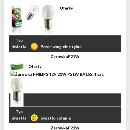
Przeciwmgielne tylne
P21W
Światło cofania
P21W