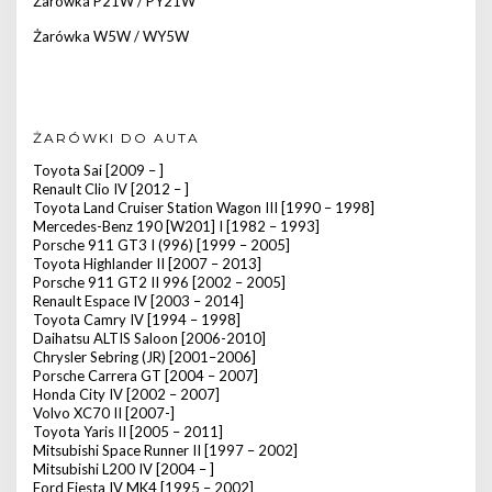
Żarówka P21W / PY21W
Żarówka W5W / WY5W
ŻARÓWKI DO AUTA
Toyota Sai [2009 – ]
Renault Clio IV [2012 – ]
Toyota Land Cruiser Station Wagon III [1990 – 1998]
Mercedes-Benz 190 [W201] I [1982 – 1993]
Porsche 911 GT3 I (996) [1999 – 2005]
Toyota Highlander II [2007 – 2013]
Porsche 911 GT2 II 996 [2002 – 2005]
Renault Espace IV [2003 – 2014]
Toyota Camry IV [1994 – 1998]
Daihatsu ALTIS Saloon [2006-2010]
Chrysler Sebring (JR) [2001–2006]
Porsche Carrera GT [2004 – 2007]
Honda City IV [2002 – 2007]
Volvo XC70 II [2007-]
Toyota Yaris II [2005 – 2011]
Mitsubishi Space Runner II [1997 – 2002]
Mitsubishi L200 IV [2004 – ]
Ford Fiesta IV MK4 [1995 – 2002]