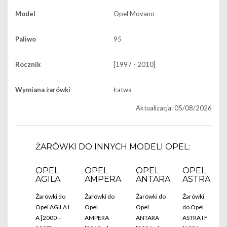
Model
Opel Movano
Paliwo
95
Rocznik
[1997 - 2010]
Wymiana żarówki
Łatwa
Aktualizacja: 05/08/2026
ŻARÓWKI DO INNYCH MODELI OPEL:
OPEL
OPEL
OPEL
OPEL
AGILA
AMPERA
ANTARA
ASTRA
Żarówki do
Żarówki do
Żarówki do
Żarówki
Opel AGILA I
Opel
Opel
do Opel
A [2000 –
AMPERA
ANTARA
ASTRA I F