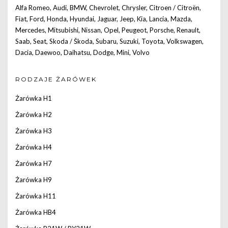
Alfa Romeo
,
Audi
,
BMW
,
Chevrolet
,
Chrysler
,
Citroen / Citroën
,
Fiat
,
Ford
,
Honda
,
Hyundai
,
Jaguar
,
Jeep
,
Kia
,
Lancia
,
Mazda
,
Mercedes
,
Mitsubishi
,
Nissan
,
Opel
,
Peugeot
,
Porsche
,
Renault
,
Saab
,
Seat
,
Skoda / Škoda
,
Subaru
,
Suzuki
,
Toyota
,
Volkswagen
,
Dacia
,
Daewoo
,
Daihatsu
,
Dodge
,
Mini
,
Volvo
RODZAJE ŻARÓWEK
Żarówka H1
Żarówka H2
Żarówka H3
Żarówka H4
Żarówka H7
Żarówka H9
Żarówka H11
Żarówka HB4