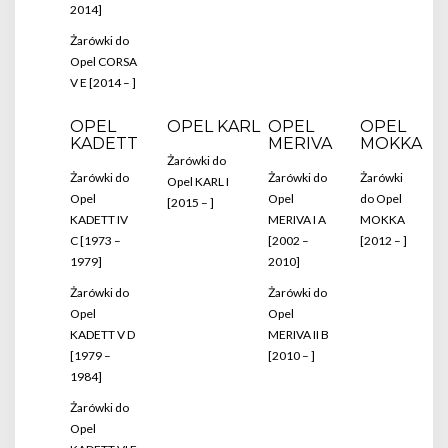
2014]
Żarówki do
Opel CORSA
V E [2014 – ]
OPEL
OPEL KARL
OPEL
OPEL
KADETT
MERIVA
MOKKA
Żarówki do
Żarówki do
Żarówki do
Żarówki
Opel KARL I
Opel
Opel
do Opel
[2015 – ]
KADETT IV
MERIVA I A
MOKKA
C [1973 –
[2002 –
[2012 – ]
1979]
2010]
Żarówki do
Żarówki do
Opel
Opel
KADETT V D
MERIVA II B
[1979 –
[2010 – ]
1984]
Żarówki do
Opel