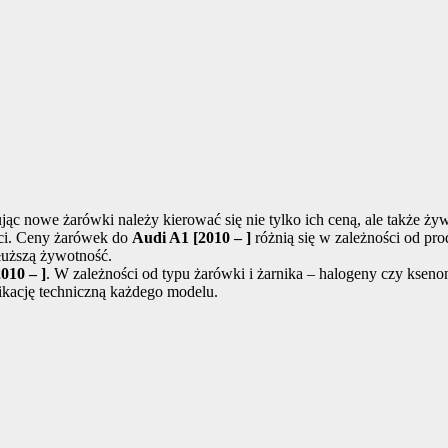
ąc nowe żarówki należy kierować się nie tylko ich ceną, ale także ż
ści. Ceny żarówek do
Audi A1 [2010 – ]
różnią się w zależności od pr
dłuższą żywotność.
010 – ]
. W zależności od typu żarówki i żarnika – halogeny czy kseno
ikację techniczną każdego modelu.