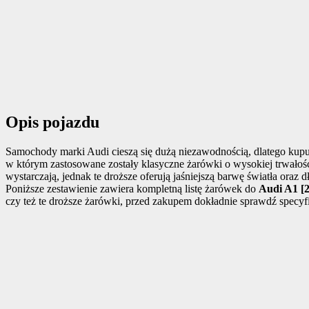
Opis pojazdu
Samochody marki Audi cieszą się dużą niezawodnością, dlatego kupuj
w którym zastosowane zostały klasyczne żarówki o wysokiej trwało
wystarczają, jednak te droższe oferują jaśniejszą barwę światła oraz 
Poniższe zestawienie zawiera kompletną listę żarówek do
Audi A1 [2
czy też te droższe żarówki, przed zakupem dokładnie sprawdź specyf