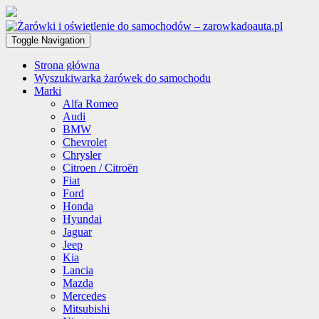
Toggle Navigation
Strona główna
Wyszukiwarka żarówek do samochodu
Marki
Alfa Romeo
Audi
BMW
Chevrolet
Chrysler
Citroen / Citroën
Fiat
Ford
Honda
Hyundai
Jaguar
Jeep
Kia
Lancia
Mazda
Mercedes
Mitsubishi