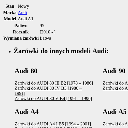
Stan
Nowy
Marka
Audi
Model
Audi A1
Paliwo
95
Rocznik
[2010 - ]
Wymiana żarówki
Łatwa
Żarówki do innych modeli Audi:
Audi 80
Audi 90
Żarówki do AUDI 80 III B2 [1978 – 1986]
Żarówki do A
Żarówki do AUDI 80 IV B3 [1986 –
Żarówki do A
1991]
Żarówki do AUDI 80 V B4 [1991 – 1996]
Audi A4
Audi A5
Żarówki do AUDI A4 I B5 [1994 – 2001]
Żarówki do A