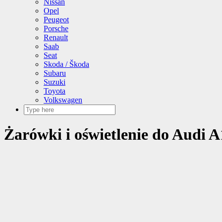
Nissan
Opel
Peugeot
Porsche
Renault
Saab
Seat
Skoda / Škoda
Subaru
Suzuki
Toyota
Volkswagen
Żarówki i oświetlenie do Audi A