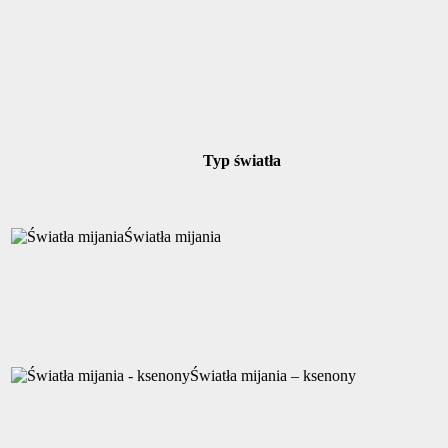
Typ światła
Światła mijania
Światła mijania – ksenony