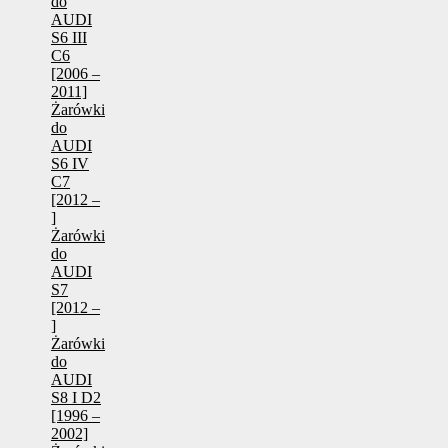
do
AUDI
S6 III
C6
[2006 –
2011]
Żarówki
do
AUDI
S6 IV
C7
[2012 –
]
Żarówki
do
AUDI
S7
[2012 –
]
Żarówki
do
AUDI
S8 I D2
[1996 –
2002]