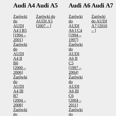
Audi A4
Audi A5
Audi A6
Audi A7
Żarówki
Żarówki do
Żarówki
Żarówki
do
AUDI A5
do
do AUDI
AUDI
[2007 – ]
AUDI
A7 [2010
A4 I B5
A6 I C4
– ]
[1994 –
[1994 –
2001]
1997]
Żarówki
Żarówki
do
do
AUDI
AUDI
A4 II
A6 II
B6
C5
[2000 –
[1997 –
2006]
2004]
Żarówki
Żarówki
do
do
AUDI
AUDI
A4 III
A6 III
B7
C6
[2004 –
[2004 –
2008]
2011]
Żarówki
Żarówki
do
do