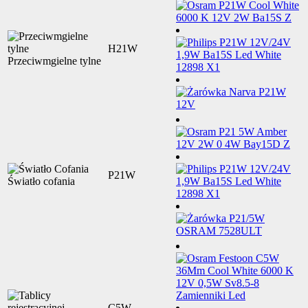
H21W
Przeciwmgielne tylne
P21W
Światło cofania
C5W