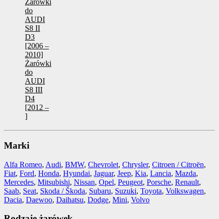
Żarówki
do
AUDI
S8 II
D3
[2006 –
2010]
Żarówki
do
AUDI
S8 III
D4
[2012 –
]
Marki
Alfa Romeo
,
Audi
,
BMW
,
Chevrolet
,
Chrysler
,
Citroen / Citroën
,
Fiat
,
Ford
,
Honda
,
Hyundai
,
Jaguar
,
Jeep
,
Kia
,
Lancia
,
Mazda
,
Mercedes
,
Mitsubishi
,
Nissan
,
Opel
,
Peugeot
,
Porsche
,
Renault
,
Saab
,
Seat
,
Skoda / Škoda
,
Subaru
,
Suzuki
,
Toyota
,
Volkswagen
,
Dacia
,
Daewoo
,
Daihatsu
,
Dodge
,
Mini
,
Volvo
Rodzaje żarówek