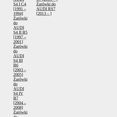
S4 I C4
Żarówki do
[1991 –
AUDI RS7
1994]
[2013 – ]
Żarówki
do
AUDI
S4 II B5
[1997 –
2001]
Żarówki
do
AUDI
S4 III
B6
[2003 –
2005]
Żarówki
do
AUDI
S4 IV
B7
[2004 –
2008]
Żarówki
do