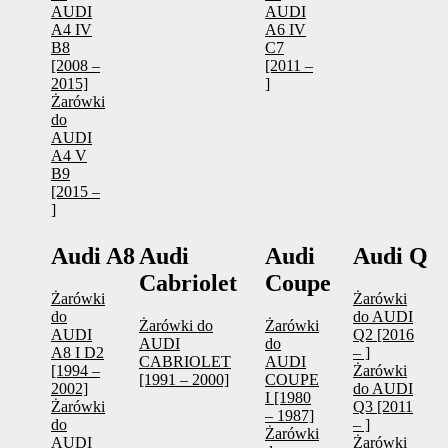
AUDI
AUDI
A4 IV
A6 IV
B8
C7
[2008 –
[2011 –
2015]
]
Żarówki
do
AUDI
A4 V
B9
[2015 –
]
Audi A8
Audi
Audi
Audi Q
Cabriolet
Coupe
Żarówki
Żarówki
do
do AUDI
Żarówki do
Żarówki
AUDI
Q2 [2016
AUDI
do
A8 I D2
– ]
CABRIOLET
AUDI
[1994 –
Żarówki
[1991 – 2000]
COUPE
2002]
do AUDI
I [1980
Żarówki
Q3 [2011
– 1987]
do
– ]
Żarówki
AUDI
Żarówki