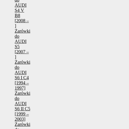
AUDI
S4 V
B8
[2008 –
]
Żarówki
do
AUDI
S5
[2007 –
]
Żarówki
do
AUDI
S6 I C4
[1994 –
1997]
Żarówki
do
AUDI
S6 II C5
[1999 –
2003]
Żarówki