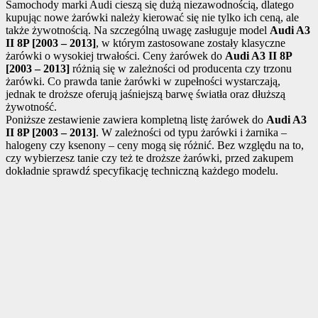
Samochody marki Audi cieszą się dużą niezawodnością, dlatego
kupując nowe żarówki należy kierować się nie tylko ich ceną, ale
także żywotnością. Na szczególną uwagę zasługuje model
Audi A3
II 8P [2003 – 2013]
, w którym zastosowane zostały klasyczne
żarówki o wysokiej trwałości. Ceny żarówek do
Audi A3 II 8P
[2003 – 2013]
różnią się w zależności od producenta czy trzonu
żarówki. Co prawda tanie żarówki w zupełności wystarczają,
jednak te droższe oferują jaśniejszą barwę światła oraz dłuższą
żywotność.
Poniższe zestawienie zawiera kompletną listę żarówek do
Audi A3
II 8P [2003 – 2013]
. W zależności od typu żarówki i żarnika –
halogeny czy ksenony – ceny mogą się różnić. Bez względu na to,
czy wybierzesz tanie czy też te droższe żarówki, przed zakupem
dokładnie sprawdź specyfikację techniczną każdego modelu.