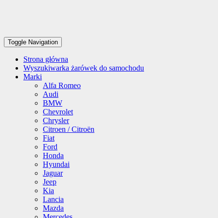
Toggle Navigation
Strona główna
Wyszukiwarka żarówek do samochodu
Marki
Alfa Romeo
Audi
BMW
Chevrolet
Chrysler
Citroen / Citroën
Fiat
Ford
Honda
Hyundai
Jaguar
Jeep
Kia
Lancia
Mazda
Mercedes