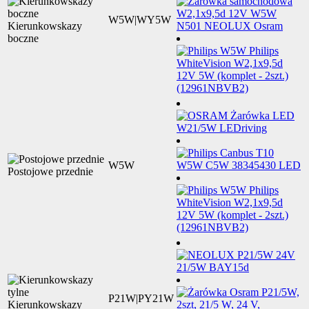
W5W|WY5W
Kierunkowskazy
boczne
W5W
Postojowe przednie
P21W|PY21W
Kierunkowskazy