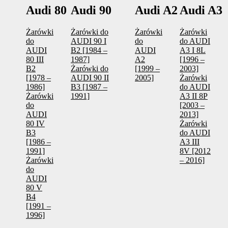
Audi 80
Audi 90
Audi A2
Audi A3
Żarówki
Żarówki do
Żarówki
Żarówki
do
AUDI 90 I
do
do AUDI
AUDI
B2 [1984 –
AUDI
A3 I 8L
80 III
1987]
A2
[1996 –
B2
Żarówki do
[1999 –
2003]
[1978 –
AUDI 90 II
2005]
Żarówki
1986]
B3 [1987 –
do AUDI
Żarówki
1991]
A3 II 8P
do
[2003 –
AUDI
2013]
80 IV
Żarówki
B3
do AUDI
[1986 –
A3 III
1991]
8V [2012
Żarówki
– 2016]
do
AUDI
80 V
B4
[1991 –
1996]