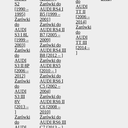
do
S2
Żarówki do
AUDI
[1990 –
AUDI RS4 I
TT II
1995]
B5 [1999 –
[2006 –
Żarówki
2001]
2014]
do
Żarówki do
Żarówki
AUDI
AUDI RS4 II
do
S3 I 8L
B7 [2005 –
AUDI
[1999 –
2009]
TT III
2003]
Żarówki do
[2014 –
Żarówki
AUDI RS4 III
]
do
B8 [2012 – ]
AUDI
Żarówki do
S3 II 8P
AUDI RS5
[2006 –
[2010 – ]
2012]
Żarówki do
Żarówki
AUDI RS6 I
do
C5 [2002 –
AUDI
2004]
S3 III
Żarówki do
8V
AUDI RS6 II
[2013 –
C6 [2008 –
]
2010]
Żarówki
Żarówki do
do
AUDI RS6 III
AUDI
C7 [2013 – ]