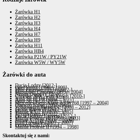
Żarówka H1
Żarówka H2
Żarówka H3
Żarówka H4
Żarówka H7
Żarówka H9
Żarówka H11
Żarówka HB4
Żarówka P21W / PY21W
Żarówka W5W / WY5W
Żarówki do auta
Dacia Lodgy [2012-]
Opel Sintra [1996 – 1999]
Mini Paceman (R61) [2012-]
Mitsubishi Carisma [1995 – 2004]
Nissan Quest IV [2010 – ]
Chrysler 300C with Xenon [2010-]
Audi S8 III D4 [2012 – ]
Audi S6 III C6 [2006 – 2011]
Mercedes-Benz Klasa A I W168 [1997 – 2004]
Daewoo Kalos [2002-2005]
Volkswagen Passat CC [2008 – 2012]
Skoda Rapid III [2012 – ]
Mazda RX-7 I [1978 – 1985]
Toyota Auris II [2012 – ]
Dacia Dokker Express [2012-]
Mazda Protege III [1998 – 2003]
Jaguar X-Type [2001 – 2009]
Ford Freestyle [2005 – 2007]
Peugeot 208 [2012 – ]
Mazda Protege II [1994 – 1998]
Skontaktuj się z nami: