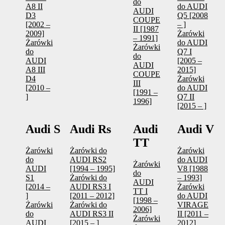
do
A8 II
do AUDI
AUDI
D3
Q5 [2008
COUPE
[2002 –
– ]
II [1987
2009]
Żarówki
– 1991]
Żarówki
do AUDI
Żarówki
do
Q7 I
do
AUDI
[2005 –
AUDI
A8 III
2015]
COUPE
D4
Żarówki
III
[2010 –
do AUDI
[1991 –
]
Q7 II
1996]
[2015 – ]
Audi S
Audi Rs
Audi
Audi V
TT
Żarówki
Żarówki do
Żarówki
do
AUDI RS2
do AUDI
Żarówki
AUDI
[1994 – 1995]
V8 [1988
do
S1
Żarówki do
– 1993]
AUDI
[2014 –
AUDI RS3 I
Żarówki
TT I
]
[2011 – 2012]
do AUDI
[1998 –
Żarówki
Żarówki do
VIRAGE
2006]
do
AUDI RS3 II
II [2011 –
Żarówki
AUDI
[2015 – ]
2012]