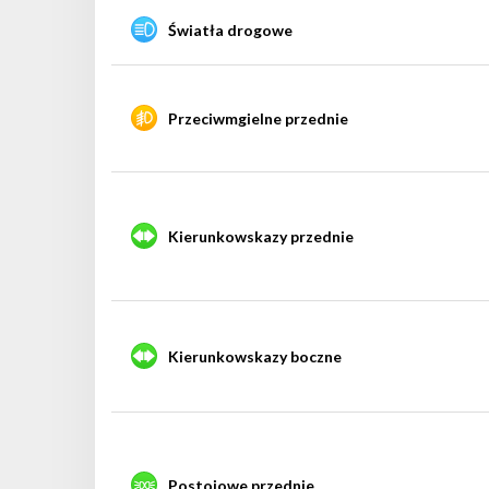
Światła drogowe
Przeciwmgielne przednie
Kierunkowskazy przednie
Kierunkowskazy boczne
Postojowe przednie