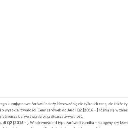
ego kupując nowe żarówki należy kierować się nie tylko ich ceną, ale także 
i o wysokiej trwałości. Ceny żarówek do
Audi Q2 [2016 – ]
różnią się w zale
ą jaśniejszą barwę światła oraz dłuższą żywotność.
udi Q2 [2016 – ]
. W zależności od typu żarówki i żarnika – halogeny czy ksen