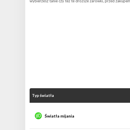
wybierzesz tanie czy też te droższe żarówki, przed zakup
Typ światła
Światła mijania