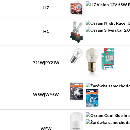
H7
H1
P21W|PY21W
W5W|WY5W
W5W