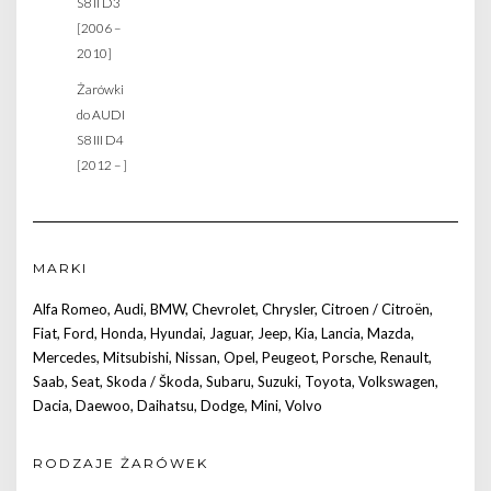
S8 II D3
[2006 –
2010]
Żarówki
do AUDI
S8 III D4
[2012 – ]
MARKI
Alfa Romeo
,
Audi
,
BMW
,
Chevrolet
,
Chrysler
,
Citroen / Citroën
,
Fiat
,
Ford
,
Honda
,
Hyundai
,
Jaguar
,
Jeep
,
Kia
,
Lancia
,
Mazda
,
Mercedes
,
Mitsubishi
,
Nissan
,
Opel
,
Peugeot
,
Porsche
,
Renault
,
Saab
,
Seat
,
Skoda / Škoda
,
Subaru
,
Suzuki
,
Toyota
,
Volkswagen
,
Dacia
,
Daewoo
,
Daihatsu
,
Dodge
,
Mini
,
Volvo
RODZAJE ŻARÓWEK