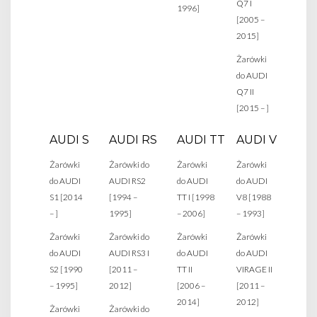
Q7 I
1996]
[2005 –
2015]
Żarówki
do AUDI
Q7 II
[2015 – ]
AUDI S
AUDI RS
AUDI TT
AUDI V
Żarówki
Żarówki do
Żarówki
Żarówki
do AUDI
AUDI RS2
do AUDI
do AUDI
S1 [2014
[1994 –
TT I [1998
V8 [1988
– ]
1995]
– 2006]
– 1993]
Żarówki
Żarówki do
Żarówki
Żarówki
do AUDI
AUDI RS3 I
do AUDI
do AUDI
S2 [1990
[2011 –
TT II
VIRAGE II
– 1995]
2012]
[2006 –
[2011 –
2014]
2012]
Żarówki
Żarówki do