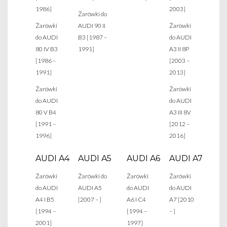
1986]
2003]
Żarówki do
Żarówki
AUDI 90 II
Żarówki
do AUDI
B3 [1987 –
do AUDI
80 IV B3
1991]
A3 II 8P
[1986 –
[2003 –
1991]
2013]
Żarówki
Żarówki
do AUDI
do AUDI
80 V B4
A3 III 8V
[1991 –
[2012 –
1996]
2016]
AUDI A4
AUDI A5
AUDI A6
AUDI A7
Żarówki
Żarówki do
Żarówki
Żarówki
do AUDI
AUDI A5
do AUDI
do AUDI
A4 I B5
[2007 – ]
A6 I C4
A7 [2010
[1994 –
[1994 –
– ]
2001]
1997]