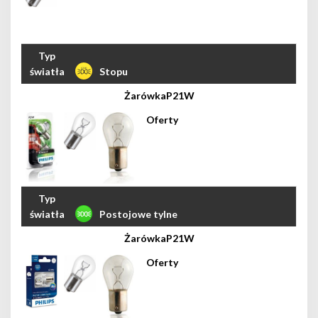
Stopu
P21W
Postojowe tylne
P21W