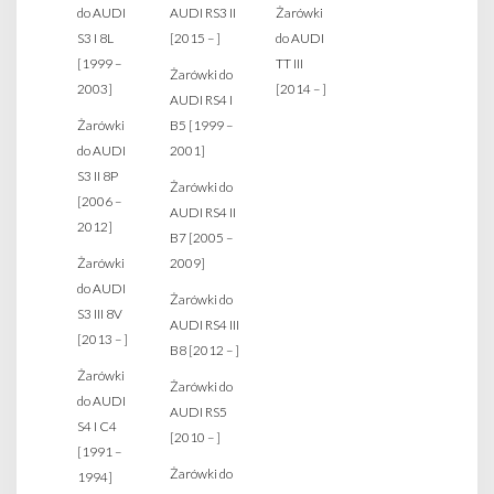
do AUDI
AUDI RS3 II
Żarówki
S3 I 8L
[2015 – ]
do AUDI
[1999 –
TT III
Żarówki do
2003]
[2014 – ]
AUDI RS4 I
Żarówki
B5 [1999 –
do AUDI
2001]
S3 II 8P
Żarówki do
[2006 –
AUDI RS4 II
2012]
B7 [2005 –
Żarówki
2009]
do AUDI
Żarówki do
S3 III 8V
AUDI RS4 III
[2013 – ]
B8 [2012 – ]
Żarówki
Żarówki do
do AUDI
AUDI RS5
S4 I C4
[2010 – ]
[1991 –
Żarówki do
1994]