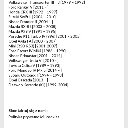
Volkswagen Transporter III T3 [1979 – 1992]
Ford Ranger V [2011 – ]
Honda CRX III [1992 – 1997]
Suzuki Swift II [2004 – 2010]
Nissan Frontier II [2004 – ]
Mazda RX-8 I [2003 – 2008]
Mazda 929 V [1991 – 1995]
Porsche 911 Turbo IV (996) [2001 – 2005]
Opel Agila I A [2000 – 2007]
Mini (R50, R53) [2001-2007]
Ford Escort IV MK4 [1986 – 1990]
Nissan Primastar [2001 – 2014]
Volkswagen Jetta VI [2010 – ]
Toyota Celica V [1989 – 1993]
Ford Mondeo IV Mk 5 [2014 – ]
Subaru Outback I [1994 – 1998]
Opel Cascada [2013 – ]
Daewoo Korando (KJ) [1999-2004]
Skontaktuj się z nami:
Polityka prywatności i cookies