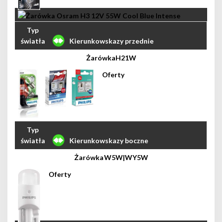
Kierunkowskazy przednie
H21W
Kierunkowskazy boczne
W5W|WY5W