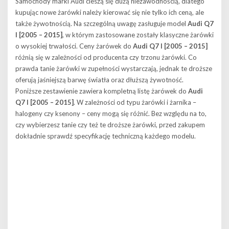
Samochody marki Audi cieszą się dużą niezawodnością, dlatego
kupując nowe żarówki należy kierować się nie tylko ich ceną, ale
także żywotnością. Na szczególną uwagę zasługuje model
Audi Q7
I [2005 – 2015]
, w którym zastosowane zostały klasyczne żarówki
o wysokiej trwałości. Ceny żarówek do
Audi Q7 I [2005 – 2015]
różnią się w zależności od producenta czy trzonu żarówki. Co
prawda tanie żarówki w zupełności wystarczają, jednak te droższe
oferują jaśniejszą barwę światła oraz dłuższą żywotność.
Poniższe zestawienie zawiera kompletną listę żarówek do
Audi
Q7 I [2005 – 2015]
. W zależności od typu żarówki i żarnika –
halogeny czy ksenony – ceny mogą się różnić. Bez względu na to,
czy wybierzesz tanie czy też te droższe żarówki, przed zakupem
dokładnie sprawdź specyfikację techniczną każdego modelu.