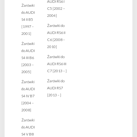
AUDI RS6 I
Żarówki
C5 [2002 –
do AUDI
2004]
S4 II B5
Żarówki do
[1997 –
AUDI RS6 II
2001]
C6 [2008 –
Żarówki
2010]
do AUDI
Żarówki do
S4 III B6
AUDI RS6 III
[2003 –
C7 [2013 – ]
2005]
Żarówki do
Żarówki
AUDI RS7
do AUDI
[2013 – ]
S4 IV B7
[2004 –
2008]
Żarówki
do AUDI
S4 V B8