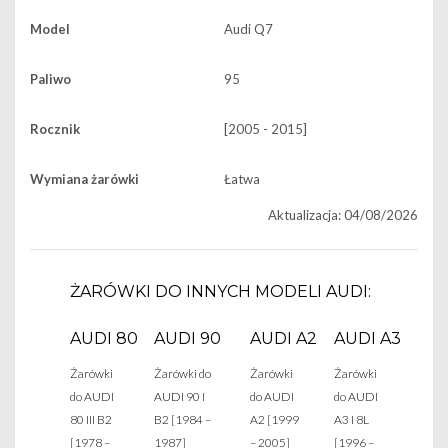
Model
Audi Q7
Paliwo
95
Rocznik
[2005 - 2015]
Wymiana żarówki
Łatwa
Aktualizacja: 04/08/2026
ŻARÓWKI DO INNYCH MODELI AUDI:
AUDI 80
AUDI 90
AUDI A2
AUDI A3
Żarówki
Żarówki do
Żarówki
Żarówki
do AUDI
AUDI 90 I
do AUDI
do AUDI
80 III B2
B2 [1984 –
A2 [1999
A3 I 8L
[1978 –
1987]
– 2005]
[1996 –