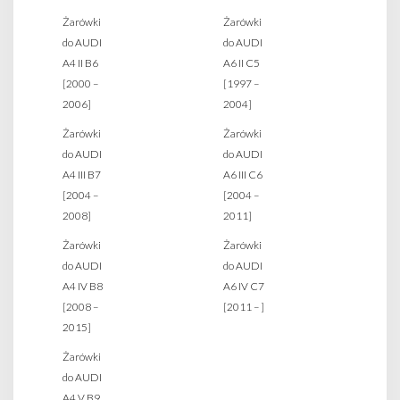
Żarówki
Żarówki
do AUDI
do AUDI
A4 II B6
A6 II C5
[2000 –
[1997 –
2006]
2004]
Żarówki
Żarówki
do AUDI
do AUDI
A4 III B7
A6 III C6
[2004 –
[2004 –
2008]
2011]
Żarówki
Żarówki
do AUDI
do AUDI
A4 IV B8
A6 IV C7
[2008 –
[2011 – ]
2015]
Żarówki
do AUDI
A4 V B9