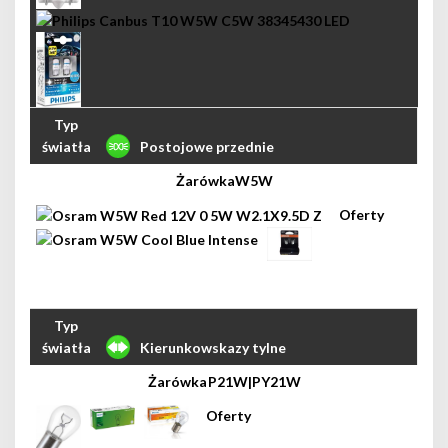
Postojowe przednie
W5W
Kierunkowskazy tylne
P21W|PY21W