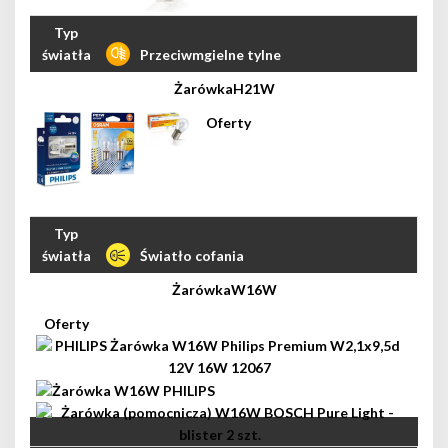
Przeciwmgielne tylne
H21W
Światło cofania
W16W