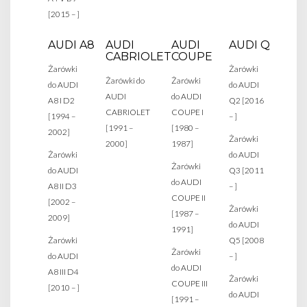
[2015 – ]
AUDI A8
AUDI
AUDI
AUDI Q
CABRIOLET
COUPE
Żarówki
Żarówki
Żarówki do
Żarówki
do AUDI
do AUDI
AUDI
do AUDI
A8 I D2
Q2 [2016
CABRIOLET
COUPE I
[1994 –
– ]
[1991 –
[1980 –
2002]
Żarówki
2000]
1987]
Żarówki
do AUDI
Żarówki
do AUDI
Q3 [2011
do AUDI
A8 II D3
– ]
COUPE II
[2002 –
Żarówki
[1987 –
2009]
do AUDI
1991]
Żarówki
Q5 [2008
Żarówki
do AUDI
– ]
do AUDI
A8 III D4
Żarówki
COUPE III
[2010 – ]
do AUDI
[1991 –