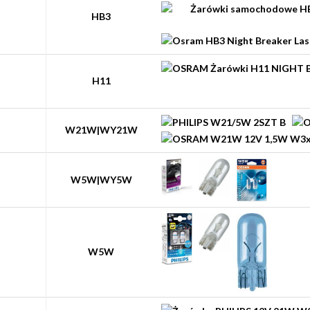
HB3
H11
W21W|WY21W
W5W|WY5W
W5W