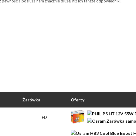
z pewnością posłużą nam znacznie dłużej niż ich tańsze odpowiedniki.
Żarówka
Oferty
H7