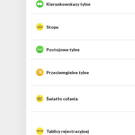
Kierunkowskazy tylne
Stopu
Postojowe tylne
Przeciwmgielne tylne
Światło cofania
Tablicy rejestracyjnej