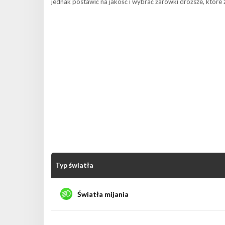
jednak postawić na jakość i wybrać żarówki droższe, które 
Typ światła
Światła mijania