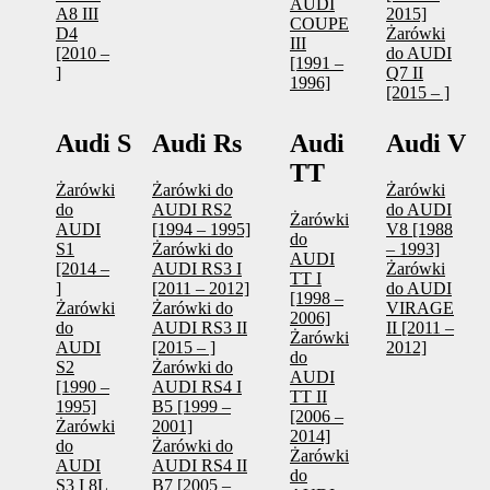
AUDI
A8 III
2015]
COUPE
D4
Żarówki
III
[2010 –
do AUDI
[1991 –
]
Q7 II
1996]
[2015 – ]
Audi S
Audi Rs
Audi
Audi V
TT
Żarówki
Żarówki do
Żarówki
do
AUDI RS2
do AUDI
Żarówki
AUDI
[1994 – 1995]
V8 [1988
do
S1
Żarówki do
– 1993]
AUDI
[2014 –
AUDI RS3 I
Żarówki
TT I
]
[2011 – 2012]
do AUDI
[1998 –
Żarówki
Żarówki do
VIRAGE
2006]
do
AUDI RS3 II
II [2011 –
Żarówki
AUDI
[2015 – ]
2012]
do
S2
Żarówki do
AUDI
[1990 –
AUDI RS4 I
TT II
1995]
B5 [1999 –
[2006 –
Żarówki
2001]
2014]
do
Żarówki do
Żarówki
AUDI
AUDI RS4 II
do
S3 I 8L
B7 [2005 –