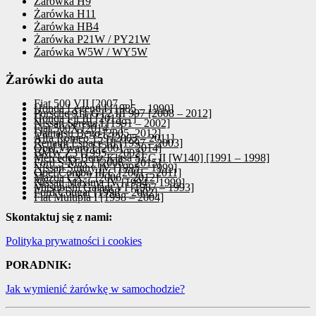
Żarówka H9
Żarówka H11
Żarówka HB4
Żarówka P21W / PY21W
Żarówka W5W / WY5W
Żarówki do auta
Fiat 500 VII [2007 – ]
Honda Legend I [1985 – 1990]
Porsche 911 GT2 III 997 [2008 – 2012]
Honda Fit III [2013 – ]
Nissan Serena I [1991 – 2002]
Fiat 500X [2014 – ]
Daihatsu Bego [2005–2012]
Alfa Romeo 159 [2005 – 2011]
Renault Espace III [1997 – 2003]
Opel Vivaro I [2001 – 2014]
BMW Z3 [1995 – 2002]
Mercedes-Benz Klasa SEC II [W140] [1991 – 1998]
Ford S-Max I [2006 – 2015]
Nissan Sunny IV [1995 – 1999]
Opel Combo III C [2001 – 2011]
Mazda CX-7 [2006 – 2012]
Nissan Maxima IV [1994 – 1999]
Mitsubishi Galant VI [1987 – 1993]
Ford Cougar [1998 – 2002]
Fiat Multipla I [1998 – 2004]
Skontaktuj się z nami:
Polityka prywatności i cookies
PORADNIK:
Jak wymienić żarówkę w samochodzie?