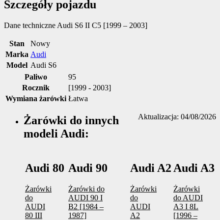
Szczegóły pojazdu
Dane techniczne
Audi S6 II C5 [1999 – 2003]
Stan
Nowy
Marka
Audi
Model
Audi S6
Paliwo
95
Rocznik
[1999 - 2003]
Wymiana żarówki
Łatwa
Aktualizacja: 04/08/2026
Żarówki do innych
modeli Audi:
Audi 80
Audi 90
Audi A2
Audi A3
Żarówki
Żarówki do
Żarówki
Żarówki
do
AUDI 90 I
do
do AUDI
AUDI
B2 [1984 –
AUDI
A3 I 8L
80 III
1987]
A2
[1996 –