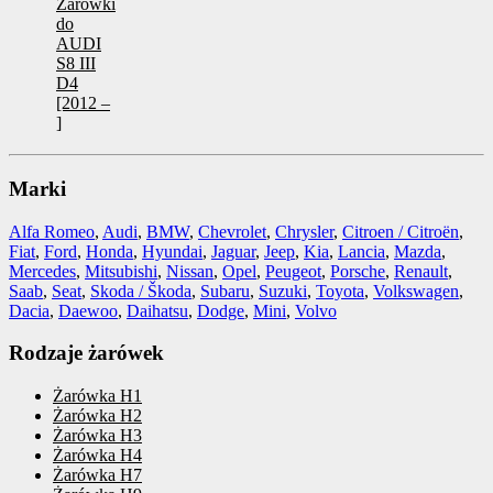
Żarówki
do
AUDI
S8 III
D4
[2012 –
]
Marki
Alfa Romeo
,
Audi
,
BMW
,
Chevrolet
,
Chrysler
,
Citroen / Citroën
,
Fiat
,
Ford
,
Honda
,
Hyundai
,
Jaguar
,
Jeep
,
Kia
,
Lancia
,
Mazda
,
Mercedes
,
Mitsubishi
,
Nissan
,
Opel
,
Peugeot
,
Porsche
,
Renault
,
Saab
,
Seat
,
Skoda / Škoda
,
Subaru
,
Suzuki
,
Toyota
,
Volkswagen
,
Dacia
,
Daewoo
,
Daihatsu
,
Dodge
,
Mini
,
Volvo
Rodzaje żarówek
Żarówka H1
Żarówka H2
Żarówka H3
Żarówka H4
Żarówka H7