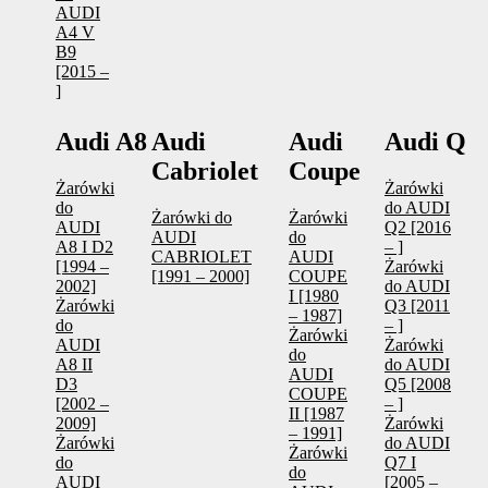
AUDI
A4 V
B9
[2015 –
]
Audi A8
Audi
Audi
Audi Q
Cabriolet
Coupe
Żarówki
Żarówki
do
do AUDI
Żarówki do
Żarówki
AUDI
Q2 [2016
AUDI
do
A8 I D2
– ]
CABRIOLET
AUDI
[1994 –
Żarówki
[1991 – 2000]
COUPE
2002]
do AUDI
I [1980
Żarówki
Q3 [2011
– 1987]
do
– ]
Żarówki
AUDI
Żarówki
do
A8 II
do AUDI
AUDI
D3
Q5 [2008
COUPE
[2002 –
– ]
II [1987
2009]
Żarówki
– 1991]
Żarówki
do AUDI
Żarówki
do
Q7 I
do
AUDI
[2005 –