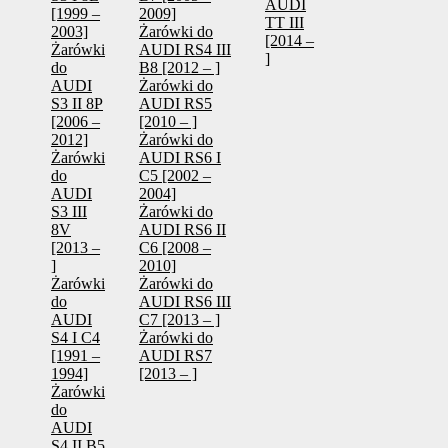
AUDI
[1999 –
2009]
TT III
2003]
Żarówki do
[2014 –
Żarówki
AUDI RS4 III
]
do
B8 [2012 – ]
AUDI
Żarówki do
S3 II 8P
AUDI RS5
[2006 –
[2010 – ]
2012]
Żarówki do
Żarówki
AUDI RS6 I
do
C5 [2002 –
AUDI
2004]
S3 III
Żarówki do
8V
AUDI RS6 II
[2013 –
C6 [2008 –
]
2010]
Żarówki
Żarówki do
do
AUDI RS6 III
AUDI
C7 [2013 – ]
S4 I C4
Żarówki do
[1991 –
AUDI RS7
1994]
[2013 – ]
Żarówki
do
AUDI
S4 II B5