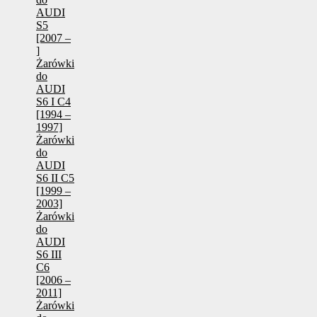
AUDI
S5
[2007 –
]
Żarówki
do
AUDI
S6 I C4
[1994 –
1997]
Żarówki
do
AUDI
S6 II C5
[1999 –
2003]
Żarówki
do
AUDI
S6 III
C6
[2006 –
2011]
Żarówki