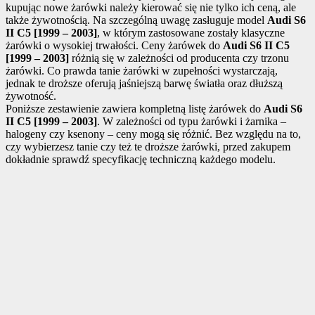
kupując nowe żarówki należy kierować się nie tylko ich ceną, ale
także żywotnością. Na szczególną uwagę zasługuje model
Audi S6
II C5 [1999 – 2003]
, w którym zastosowane zostały klasyczne
żarówki o wysokiej trwałości. Ceny żarówek do
Audi S6 II C5
[1999 – 2003]
różnią się w zależności od producenta czy trzonu
żarówki. Co prawda tanie żarówki w zupełności wystarczają,
jednak te droższe oferują jaśniejszą barwę światła oraz dłuższą
żywotność.
Poniższe zestawienie zawiera kompletną listę żarówek do
Audi S6
II C5 [1999 – 2003]
. W zależności od typu żarówki i żarnika –
halogeny czy ksenony – ceny mogą się różnić. Bez względu na to,
czy wybierzesz tanie czy też te droższe żarówki, przed zakupem
dokładnie sprawdź specyfikację techniczną każdego modelu.