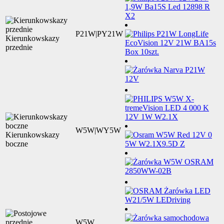
P21W|PY21W
Kierunkowskazy
przednie
W5W|WY5W
Kierunkowskazy
boczne
W5W