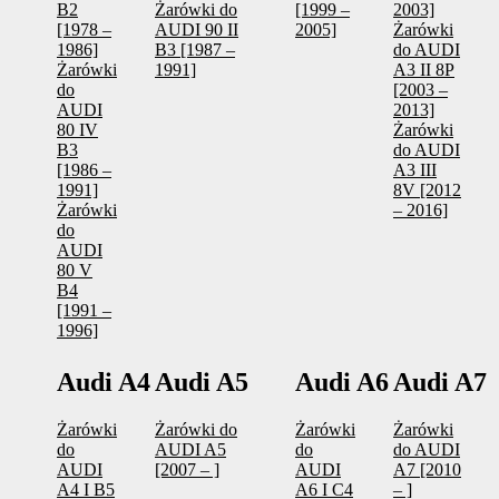
B2
Żarówki do
[1999 –
2003]
[1978 –
AUDI 90 II
2005]
Żarówki
1986]
B3 [1987 –
do AUDI
Żarówki
1991]
A3 II 8P
do
[2003 –
AUDI
2013]
80 IV
Żarówki
B3
do AUDI
[1986 –
A3 III
1991]
8V [2012
Żarówki
– 2016]
do
AUDI
80 V
B4
[1991 –
1996]
Audi A4
Audi A5
Audi A6
Audi A7
Żarówki
Żarówki do
Żarówki
Żarówki
do
AUDI A5
do
do AUDI
AUDI
[2007 – ]
AUDI
A7 [2010
A4 I B5
A6 I C4
– ]