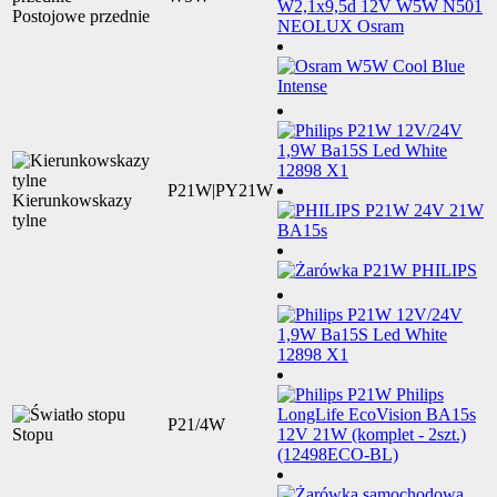
Postojowe przednie
P21W|PY21W
Kierunkowskazy
tylne
P21/4W
Stopu