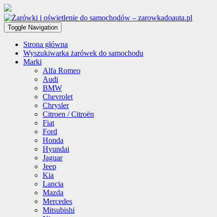
Toggle Navigation
Strona główna
Wyszukiwarka żarówek do samochodu
Marki
Alfa Romeo
Audi
BMW
Chevrolet
Chrysler
Citroen / Citroën
Fiat
Ford
Honda
Hyundai
Jaguar
Jeep
Kia
Lancia
Mazda
Mercedes
Mitsubishi