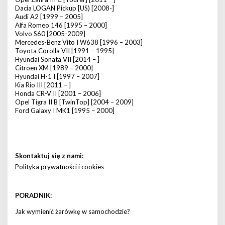
Dacia LOGAN Pickup [US) [2008-]
Audi A2 [1999 – 2005]
Alfa Romeo 146 [1995 – 2000]
Volvo S60 [2005-2009]
Mercedes-Benz Vito I W638 [1996 – 2003]
Toyota Corolla VII [1991 – 1995]
Hyundai Sonata VII [2014 – ]
Citroen XM [1989 – 2000]
Hyundai H-1 I [1997 – 2007]
Kia Rio III [2011 – ]
Honda CR-V II [2001 – 2006]
Opel Tigra II B [TwinTop] [2004 – 2009]
Ford Galaxy I MK1 [1995 – 2000]
Skontaktuj się z nami:
Polityka prywatności i cookies
PORADNIK:
Jak wymienić żarówkę w samochodzie?