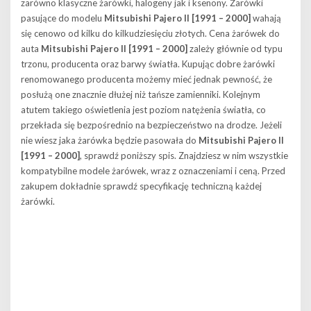
zarówno klasyczne żarówki, halogeny jak i ksenony. Żarówki
pasujące do modelu
Mitsubishi Pajero II [1991 – 2000]
wahają
się cenowo od kilku do kilkudziesięciu złotych. Cena żarówek do
auta
Mitsubishi Pajero II [1991 – 2000]
zależy głównie od typu
trzonu, producenta oraz barwy światła. Kupując dobre żarówki
renomowanego producenta możemy mieć jednak pewność, że
posłużą one znacznie dłużej niż tańsze zamienniki. Kolejnym
atutem takiego oświetlenia jest poziom natężenia światła, co
przekłada się bezpośrednio na bezpieczeństwo na drodze. Jeżeli
nie wiesz jaka żarówka będzie pasowała do
Mitsubishi Pajero II
[1991 – 2000]
, sprawdź poniższy spis. Znajdziesz w nim wszystkie
kompatybilne modele żarówek, wraz z oznaczeniami i ceną. Przed
zakupem dokładnie sprawdź specyfikację techniczną każdej
żarówki.