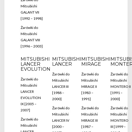
Mitsubishi
GALANT VII
[1992 – 1998]
Żarówki do
Mitsubishi
GALANT VIII
[1996 – 2003]
MITSUBISHI
MITSUBISHI
MITSUBISHI
MITSUBI
LANCER
LANCER
MIRAGE
MONTE
EVOLUTION
Żarówki do
Żarówki do
Żarówki do
Żarówki do
Mitsubishi
Mitsubishi
Mitsubishi
Mitsubishi
LANCER III
MIRAGE II
MONTERO II
LANCER
[1988 –
[1983 –
[1991 –
EVOLUTION
2000]
1991]
2000]
IX [2005 –
Żarówki do
Żarówki do
Żarówki do
2007]
Mitsubishi
Mitsubishi
Mitsubishi
Żarówki do
LANCER IV
MIRAGE III
MONTERO
Mitsubishi
[2000 –
[1987 –
III [1999 –
LANCER