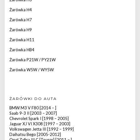
Żarówka H4
Żarówka H7
Żarówka H9
Żarówka H11
Żarówka HB4
Żarówka P21W / PY21W
Żarówka W5W / WY5W
ŻARÓWKI DO AUTA
BMW M3 V F80 [2014 – ]
Saab 9-3 II [2003 – 2007]
Chevrolet Spark I [1998 – 2005]
Jaguar XJ VI X308 [1997 – 2003]
Volkswagen Jetta III [1992 – 1999]
Daihatsu Bego [2005-2012]
Opel Zafira III C [Tourer] [2011 – ]