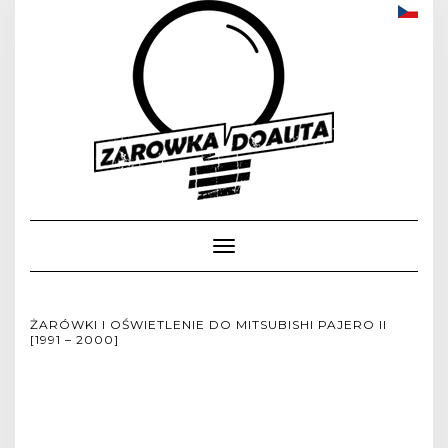
Toggle
Navigation
ŻARÓWKI I OŚWIETLENIE DO MITSUBISHI PAJERO II
[1991 – 2000]