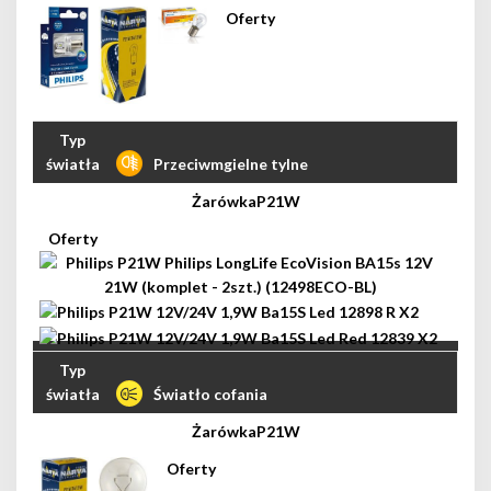
Przeciwmgielne tylne
P21W
Światło cofania
P21W