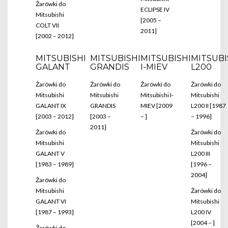
Żarówki do
ECLIPSE IV
Mitsubishi
[2005 –
COLT VII
2011]
[2002 – 2012]
MITSUBISHI
MITSUBISHI
MITSUBISHI
MITSUBI
GALANT
GRANDIS
I-MIEV
L200
Żarówki do
Żarówki do
Żarówki do
Żarówki do
Mitsubishi
Mitsubishi
Mitsubishi I-
Mitsubishi
GALANT IX
GRANDIS
MIEV [2009
L200 II [1987
[2003 – 2012]
[2003 –
– ]
– 1996]
2011]
Żarówki do
Żarówki do
Mitsubishi
Mitsubishi
GALANT V
L200 III
[1983 – 1989]
[1996 –
2004]
Żarówki do
Mitsubishi
Żarówki do
GALANT VI
Mitsubishi
[1987 – 1993]
L200 IV
[2004 – ]
Żarówki do