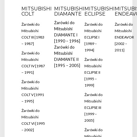
MITSUBISHI
MITSUBISHI
MITSUBISHI
MITSUBI
COLT
DIAMANTE
ECLIPSE
ENDEAV
Żarówki do
Żarówki do
Żarówki do
Żarówki do
Mitsubishi
Mitsubishi
Mitsubishi
Mitsubishi
DIAMANTE I
COLT III [1983
ECLIPSE I
ENDEAVOR
[1990 – 1996]
– 1987]
[1989 –
[2002 –
Żarówki do
1994]
2011]
Żarówki do
Mitsubishi
DIAMANTE II
Mitsubishi
Żarówki do
[1995 – 2005]
COLT IV [1987
Mitsubishi
– 1991]
ECLIPSE II
[1995 –
Żarówki do
1999]
Mitsubishi
COLT V [1991
Żarówki do
– 1995]
Mitsubishi
ECLIPSE III
Żarówki do
[1999 –
Mitsubishi
2005]
COLT VI [1995
– 2002]
Żarówki do
Mitsubishi