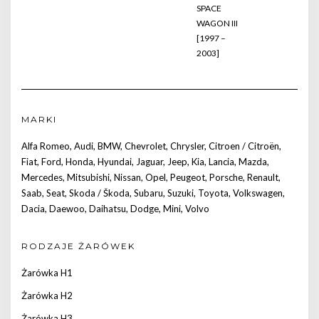
SPACE
WAGON III
[1997 –
2003]
MARKI
Alfa Romeo
,
Audi
,
BMW
,
Chevrolet
,
Chrysler
,
Citroen / Citroën
,
Fiat
,
Ford
,
Honda
,
Hyundai
,
Jaguar
,
Jeep
,
Kia
,
Lancia
,
Mazda
,
Mercedes
,
Mitsubishi
,
Nissan
,
Opel
,
Peugeot
,
Porsche
,
Renault
,
Saab
,
Seat
,
Skoda / Škoda
,
Subaru
,
Suzuki
,
Toyota
,
Volkswagen
,
Dacia
,
Daewoo
,
Daihatsu
,
Dodge
,
Mini
,
Volvo
RODZAJE ŻARÓWEK
Żarówka H1
Żarówka H2
Żarówka H3