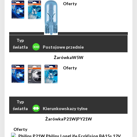
Postojowe przednie
W5W
Kierunkowskazy tylne
P21W|PY21W