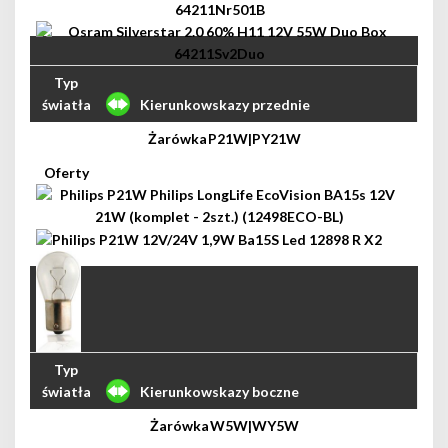
Kierunkowskazy przednie
P21W|PY21W
Kierunkowskazy boczne
W5W|WY5W