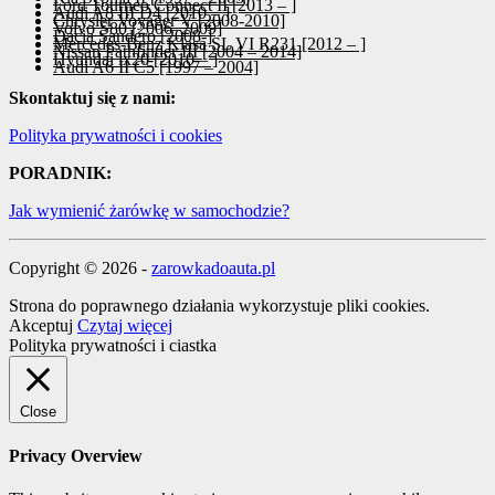
Ford Tourneo Connect II [2013 – ]
Audi A8 III D4 [2010 – ]
Chrysler Voyager V [2008-2010]
Volvo S80 [2006–2009]
Dacia Sandero [2008-]
Mercedes-Benz Klasa SL VI R231 [2012 – ]
Nissan Pathfinder III [2004 – 2014]
Hyundai ix20 [2010 – ]
Audi A6 II C5 [1997 – 2004]
Skontaktuj się z nami:
Polityka prywatności i cookies
PORADNIK:
Jak wymienić żarówkę w samochodzie?
Copyright © 2026 -
zarowkadoauta.pl
Strona do poprawnego działania wykorzystuje pliki cookies.
Akceptuj
Czytaj więcej
Polityka prywatności i ciastka
Close
Privacy Overview