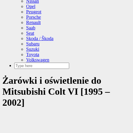
Nissan
Opel
Peugeot
Porsche
Renault
Saab
Seat
Skoda / Škoda
Subaru
Suzuki
Toyota
Volkswagen
Żarówki i oświetlenie do
Mitsubishi Colt VI [1995 –
2002]