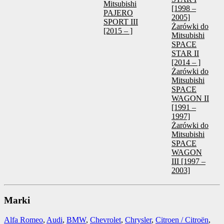
Mitsubishi
[1998 –
PAJERO
2005]
SPORT III
Żarówki do
[2015 – ]
Mitsubishi
SPACE
STAR II
[2014 – ]
Żarówki do
Mitsubishi
SPACE
WAGON II
[1991 –
1997]
Żarówki do
Mitsubishi
SPACE
WAGON
III [1997 –
2003]
Marki
Alfa Romeo
,
Audi
,
BMW
,
Chevrolet
,
Chrysler
,
Citroen / Citroën
,