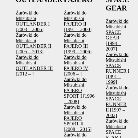
GEAR
Żarówki do
Żarówki do
Mitsubishi
Mitsubishi
Żarówki do
OUTLANDER I
PAJERO II
Mitsubishi
[2003 – 2006]
[1991 – 2000]
SPACE
Żarówki do
Żarówki do
GEAR
Mitsubishi
Mitsubishi
[1994 –
OUTLANDER II
PAJERO III
2007]
[2005 – 2013]
[1999 – 2006]
Żarówki do
Żarówki do
Żarówki do
Mitsubishi
Mitsubishi
Mitsubishi
SPACE
OUTLANDER III
PAJERO IV
RUNNER I
[2012 – ]
[2006 – ]
[1991 –
Żarówki do
1999]
Mitsubishi
Żarówki do
PAJERO
Mitsubishi
SPORT I [1996
SPACE
– 2008]
RUNNER
Żarówki do
II [1997 –
Mitsubishi
2002]
PAJERO
Żarówki do
SPORT II
Mitsubishi
[2008 – 2015]
SPACE
Żarówki do
STAR I