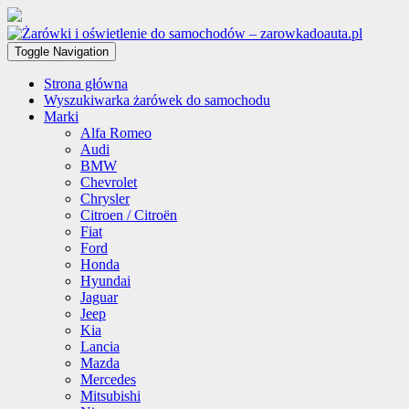
Toggle Navigation
Strona główna
Wyszukiwarka żarówek do samochodu
Marki
Alfa Romeo
Audi
BMW
Chevrolet
Chrysler
Citroen / Citroën
Fiat
Ford
Honda
Hyundai
Jaguar
Jeep
Kia
Lancia
Mazda
Mercedes
Mitsubishi