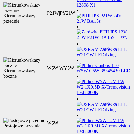
P21W|PY21W
Kierunkowskazy
przednie
W5W|WY5W
Kierunkowskazy
boczne
W5W
Postojowe przednie