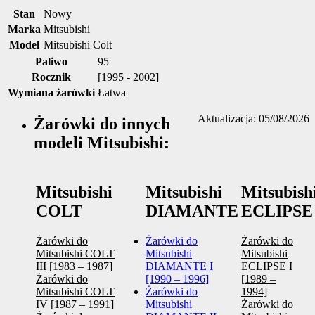
Stan
Nowy
Marka
Mitsubishi
Model
Mitsubishi Colt
Paliwo
95
Rocznik
[1995 - 2002]
Wymiana żarówki
Łatwa
Aktualizacja: 05/08/2026
Żarówki do innych
modeli Mitsubishi:
Mitsubishi
Mitsubishi
Mitsubish
COLT
DIAMANTE
ECLIPSE
Żarówki do
Żarówki do
Żarówki do
Mitsubishi COLT
Mitsubishi
Mitsubishi
III [1983 – 1987]
DIAMANTE I
ECLIPSE I
Żarówki do
[1990 – 1996]
[1989 –
Mitsubishi COLT
Żarówki do
1994]
IV [1987 – 1991]
Mitsubishi
Żarówki do