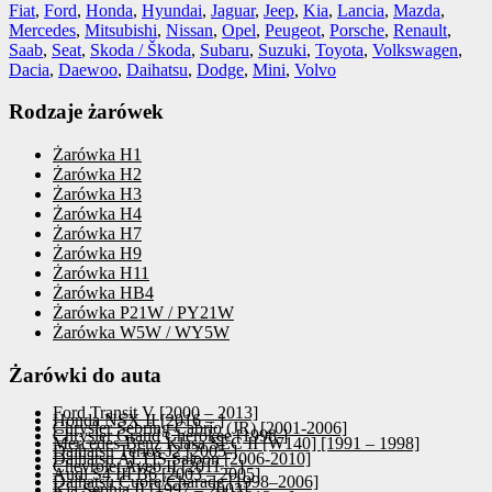
Fiat
,
Ford
,
Honda
,
Hyundai
,
Jaguar
,
Jeep
,
Kia
,
Lancia
,
Mazda
,
Mercedes
,
Mitsubishi
,
Nissan
,
Opel
,
Peugeot
,
Porsche
,
Renault
,
Saab
,
Seat
,
Skoda / Škoda
,
Subaru
,
Suzuki
,
Toyota
,
Volkswagen
,
Dacia
,
Daewoo
,
Daihatsu
,
Dodge
,
Mini
,
Volvo
Rodzaje żarówek
Żarówka H1
Żarówka H2
Żarówka H3
Żarówka H4
Żarówka H7
Żarówka H9
Żarówka H11
Żarówka HB4
Żarówka P21W / PY21W
Żarówka W5W / WY5W
Żarówki do auta
Ford Transit V [2000 – 2013]
Honda NSX II [2016 – ]
Chrysler Sebring Cabrio (JR) [2001-2006]
Chrysler Grand Cherokee [1998-]
Mercedes-Benz Klasa SEC II [W140] [1991 – 1998]
Daihatsu Terios J2 [2005-]
Daihatsu ALTIS Saloon [2006-2010]
Chevrolet Aveo II [2011 – ]
Audi S4 III B6 [2003 – 2005]
Daihatsu Cuore/Charade [1998–2006]
Kia Sephia II [1997 – 2003]