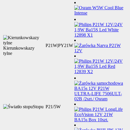
P21W|PY21W
Kierunkowskazy
tylne
Stopu
P21/5W