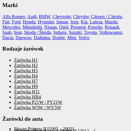
Marki
Alfa Romeo
,
Audi
,
BMW
,
Chevrolet
,
Chrysler
,
Citroen / Citroën
,
Fiat
,
Ford
,
Honda
,
Hyundai
,
Jaguar
,
Jeep
,
Kia
,
Lancia
,
Mazda
,
Mercedes
,
Mitsubishi
,
Nissan
,
Opel
,
Peugeot
,
Porsche
,
Renault
,
Saab
,
Seat
,
Skoda / Škoda
,
Subaru
,
Suzuki
,
Toyota
,
Volkswagen
,
Dacia
,
Daewoo
,
Daihatsu
,
Dodge
,
Mini
,
Volvo
Rodzaje żarówek
Żarówka H1
Żarówka H2
Żarówka H3
Żarówka H4
Żarówka H7
Żarówka H9
Żarówka H11
Żarówka HB4
Żarówka P21W / PY21W
Żarówka W5W / WY5W
Żarówki do auta
Nissan Primera II [1995 – 2002]
Mercedes-Benz Klasa A III W176 [2012 – ]