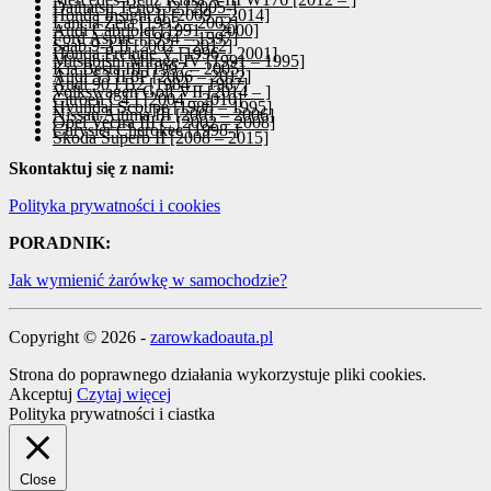
Daihatsu Terios J2 [2005-]
Honda Insight II [2009 – 2014]
Lancia Zeta [1995 – 2002]
Audi Cabriolet [1991 – 2000]
Ford Aspire [1994 – 1997]
Saab 9-3 II [2002 – 2012]
Honda Prelude V [1996 – 2001]
Mitsubishi Mirage IV [1991 – 1995]
Kia Besta III [1997 – 2005]
Audi S3 II 8P [2006 – 2012]
Audi 90 I B2 [1984 – 1987]
Volkswagen Golf VII [2014 – ]
Citroen C4 I [2004 – 2010]
Hyundai Scoupe [1988 – 1995]
Nissan Altima III [2001 – 2006]
Opel Vectra III C [2002 – 2008]
Chrysler Cherokee [1998-]
Skoda Superb II [2008 – 2015]
Skontaktuj się z nami:
Polityka prywatności i cookies
PORADNIK:
Jak wymienić żarówkę w samochodzie?
Copyright © 2026 -
zarowkadoauta.pl
Strona do poprawnego działania wykorzystuje pliki cookies.
Akceptuj
Czytaj więcej
Polityka prywatności i ciastka
Close