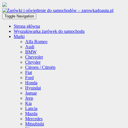
Toggle Navigation
Strona główna
Wyszukiwarka żarówek do samochodu
Marki
Alfa Romeo
Audi
BMW
Chevrolet
Chrysler
Citroen / Citroën
Fiat
Ford
Honda
Hyundai
Jaguar
Jeep
Kia
Lancia
Mazda
Mercedes
Mitsubishi