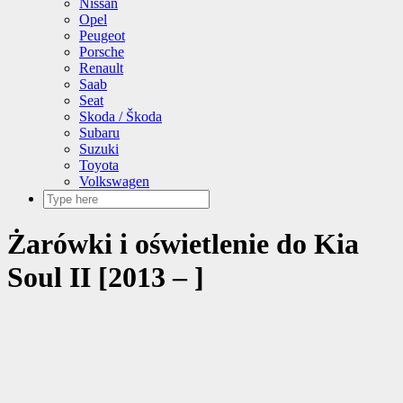
Nissan
Opel
Peugeot
Porsche
Renault
Saab
Seat
Skoda / Škoda
Subaru
Suzuki
Toyota
Volkswagen
Żarówki i oświetlenie do Kia
Soul II [2013 – ]