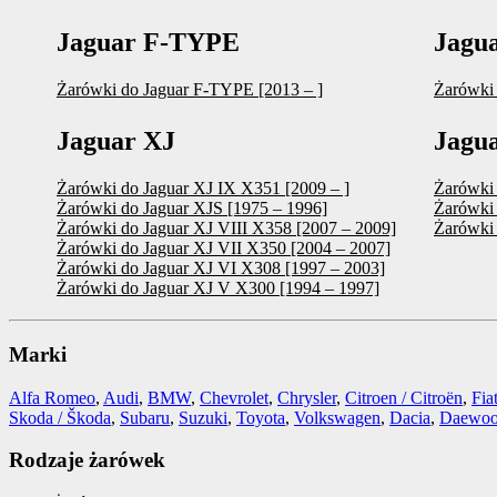
Jaguar F-TYPE
Jagu
Żarówki do Jaguar F-TYPE [2013 – ]
Żarówki
Jaguar XJ
Jagu
Żarówki do Jaguar XJ IX X351 [2009 – ]
Żarówki 
Żarówki do Jaguar XJS [1975 – 1996]
Żarówki 
Żarówki do Jaguar XJ VIII X358 [2007 – 2009]
Żarówki 
Żarówki do Jaguar XJ VII X350 [2004 – 2007]
Żarówki do Jaguar XJ VI X308 [1997 – 2003]
Żarówki do Jaguar XJ V X300 [1994 – 1997]
Marki
Alfa Romeo
,
Audi
,
BMW
,
Chevrolet
,
Chrysler
,
Citroen / Citroën
,
Fia
Skoda / Škoda
,
Subaru
,
Suzuki
,
Toyota
,
Volkswagen
,
Dacia
,
Daewo
Rodzaje żarówek