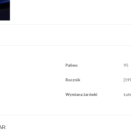
Paliwo
95
Rocznik
[19
Wymiana żarówki
Łat
AR: