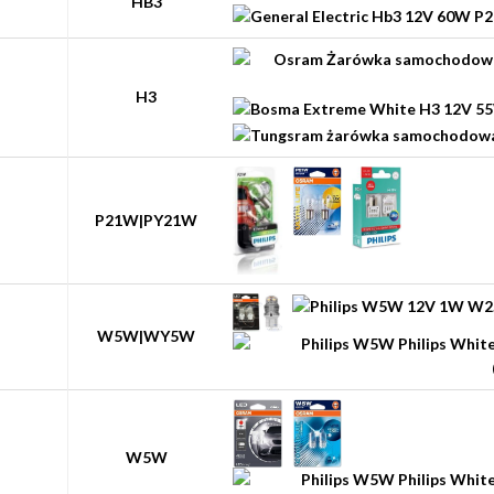
HB3
H3
P21W|PY21W
W5W|WY5W
W5W