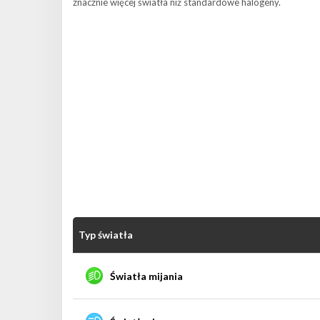
znacznie więcej światła niż standardowe halogeny.
Typ światła
Światła mijania