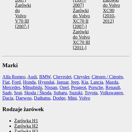
Żarówki
2007]
do Volvo
do
Żarówki
XC90
Volvo
do Volvo
[2010-
V70 III
XC70 II
2012]
[2007-]
[2007-]
Żarówki
do Volvo
XC70 III
[2011-]
Marki
Alfa Romeo
,
Audi
,
BMW
,
Chevrolet
,
Chrysler
,
Citroen / Citroën
,
Fiat
,
Ford
,
Honda
,
Hyundai
,
Jaguar
,
Jeep
,
Kia
,
Lancia
,
Mazda
,
Mercedes
,
Mitsubishi
,
Nissan
,
Opel
,
Peugeot
,
Porsche
,
Renault
,
Saab
,
Seat
,
Skoda / Škoda
,
Subaru
,
Suzuki
,
Toyota
,
Volkswagen
,
Dacia
,
Daewoo
,
Daihatsu
,
Dodge
,
Mini
,
Volvo
Rodzaje żarówek
Żarówka H1
Żarówka H2
Żarówka H3