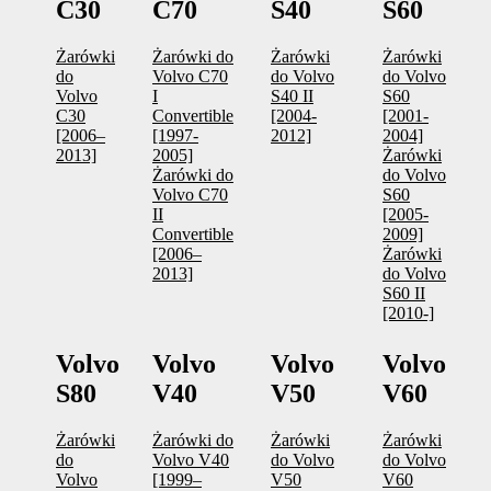
C30
C70
S40
S60
Żarówki
Żarówki do
Żarówki
Żarówki
do
Volvo C70
do Volvo
do Volvo
Volvo
I
S40 II
S60
C30
Convertible
[2004-
[2001-
[2006–
[1997-
2012]
2004]
2013]
2005]
Żarówki
Żarówki do
do Volvo
Volvo C70
S60
II
[2005-
Convertible
2009]
[2006–
Żarówki
2013]
do Volvo
S60 II
[2010-]
Volvo
Volvo
Volvo
Volvo
S80
V40
V50
V60
Żarówki
Żarówki do
Żarówki
Żarówki
do
Volvo V40
do Volvo
do Volvo
Volvo
[1999–
V50
V60