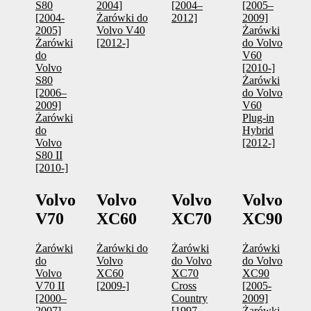
S80
2004]
[2004–
[2005–
[2004-
Żarówki do
2012]
2009]
2005]
Volvo V40
Żarówki
Żarówki
[2012-]
do Volvo
do
V60
Volvo
[2010-]
S80
Żarówki
[2006–
do Volvo
2009]
V60
Żarówki
Plug-in
do
Hybrid
Volvo
[2012-]
S80 II
[2010-]
Volvo
Volvo
Volvo
Volvo
V70
XC60
XC70
XC90
Żarówki
Żarówki do
Żarówki
Żarówki
do
Volvo
do Volvo
do Volvo
Volvo
XC60
XC70
XC90
V70 II
[2009-]
Cross
[2005-
[2000–
Country
2009]
2007]
[1997–
Żarówki