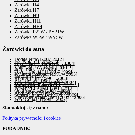
Żarówka H4
Żarówka H7
Żarówka H9
Żarówka H11
Żarówka HB4
Żarówka P21W / PY21W
Żarówka W5W / WY5W
Żarówki do auta
Dodge Nitro [2007-2012]
Fiat Doblo II [2009 – ]
Toyota Tercel IV [1990 – 1994]
Nissan Quest I [1992 – 1998]
Volkswagen Amarok [2010 – ]
Ford Transit VI [2014 – ]
Toyota Previa I [1990 – 1999]
Hyundai Galloper [1991 – 2003]
Fiat Linea [2007 – ]
Audi A3 I 8L [1996 – 2003]
Kia Towner [1996 – 2007]
Ford Mustang IV [1994 – 2004]
Mitsubishi Outlander III [2012 – ]
Kia Ceed II [2012 – ]
Porsche Boxster III 981 [2012 – ]
Opel Speedster [2000 – 2005]
Audi S6 II C5 [1999 – 2003]
Subaru Legacy IV [2003 – 2009]
Chevrolet Avalanche I [2002 – 2006]
Ford Cougar [1998 – 2002]
Skontaktuj się z nami:
Polityka prywatności i cookies
PORADNIK: