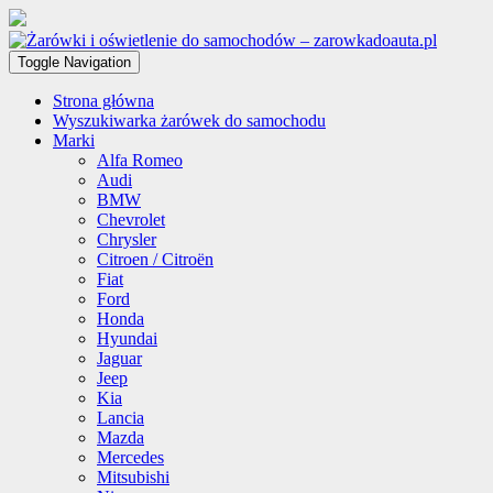
Toggle Navigation
Strona główna
Wyszukiwarka żarówek do samochodu
Marki
Alfa Romeo
Audi
BMW
Chevrolet
Chrysler
Citroen / Citroën
Fiat
Ford
Honda
Hyundai
Jaguar
Jeep
Kia
Lancia
Mazda
Mercedes
Mitsubishi