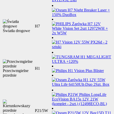
H7
Światła drogowe
H1
Przeciwmgielne
przednie
P21/5W