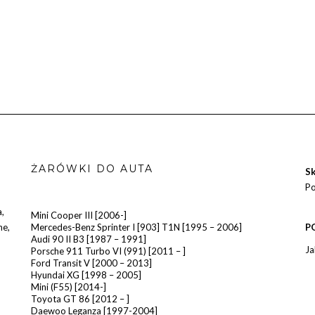
ŻARÓWKI DO AUTA
Sk
Po
a
,
Mini Cooper III [2006-]
he
,
Mercedes-Benz Sprinter I [903] T1N [1995 – 2006]
P
Audi 90 II B3 [1987 – 1991]
Ja
Porsche 911 Turbo VI (991) [2011 – ]
Ford Transit V [2000 – 2013]
Hyundai XG [1998 – 2005]
Mini (F55) [2014-]
Toyota GT 86 [2012 – ]
Daewoo Leganza [1997-2004]