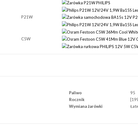
P21W
C5W
Paliwo
95
Rocznik
[19
Wymiana żarówki
Łat