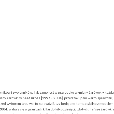
iwników i zwolenników. Tak samo jest w przypadku wymiany żarówek – każd
miany żarówki w
Seat Arosa [1997 – 2004]
, przed zakupem warto sprawdzić,
k przed wyborem typu warto sprawdzić, czy będą one kompatybilne z modele
2004]
wahają się w granicach kilku do kilkudziesięciu złotych. Tańsze żarówk