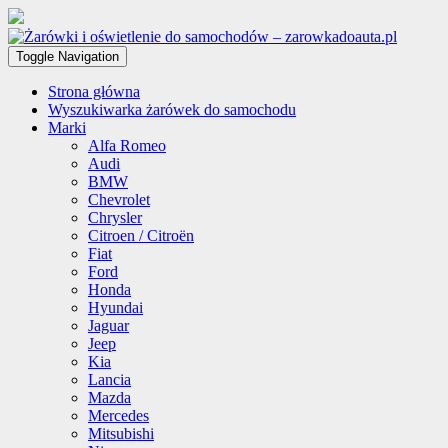
Toggle Navigation
Strona główna
Wyszukiwarka żarówek do samochodu
Marki
Alfa Romeo
Audi
BMW
Chevrolet
Chrysler
Citroen / Citroën
Fiat
Ford
Honda
Hyundai
Jaguar
Jeep
Kia
Lancia
Mazda
Mercedes
Mitsubishi