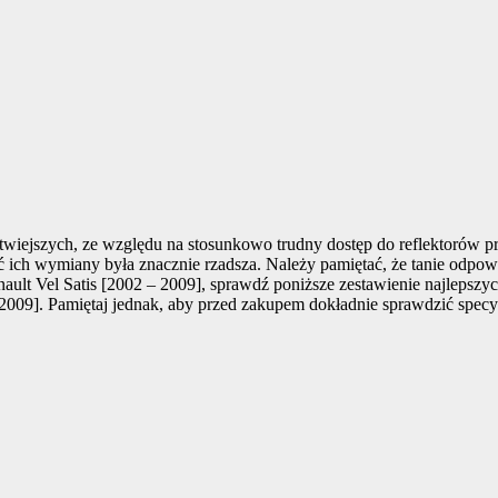
wiejszych, ze względu na stosunkowo trudny dostęp do reflektorów p
ich wymiany była znacznie rzadsza. Należy pamiętać, że tanie odpowi
nault Vel Satis [2002 – 2009], sprawdź poniższe zestawienie najlepsz
2009]. Pamiętaj jednak, aby przed zakupem dokładnie sprawdzić specyf