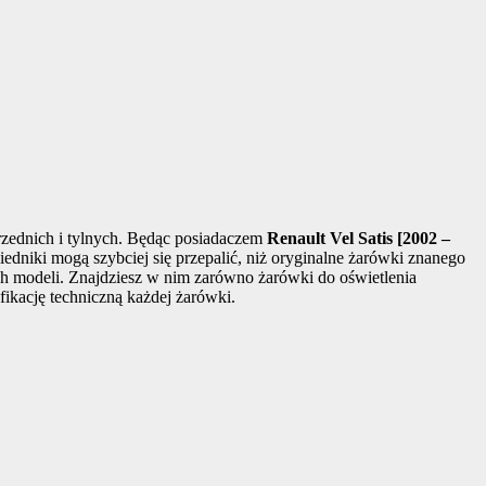
rzednich i tylnych. Będąc posiadaczem
Renault Vel Satis [2002 –
edniki mogą szybciej się przepalić, niż oryginalne żarówki znanego
ych modeli. Znajdziesz w nim zarówno żarówki do oświetlenia
ikację techniczną każdej żarówki.