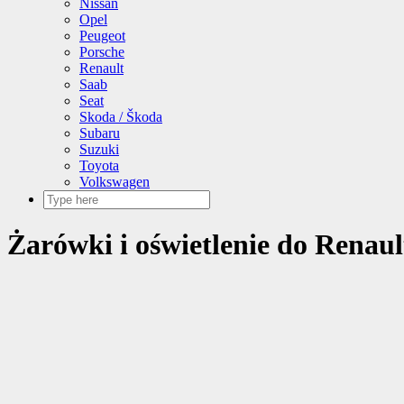
Nissan
Opel
Peugeot
Porsche
Renault
Saab
Seat
Skoda / Škoda
Subaru
Suzuki
Toyota
Volkswagen
Żarówki i oświetlenie do Renault