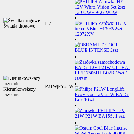
H7
Światła drogowe
P21W|PY21W
Kierunkowskazy
przednie