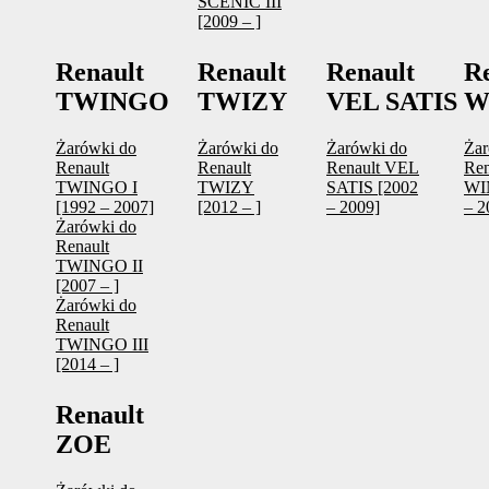
SCENIC III
[2009 – ]
Renault
Renault
Renault
R
TWINGO
TWIZY
VEL SATIS
W
Żarówki do
Żarówki do
Żarówki do
Żar
Renault
Renault
Renault VEL
Ren
TWINGO I
TWIZY
SATIS [2002
WI
[1992 – 2007]
[2012 – ]
– 2009]
– 2
Żarówki do
Renault
TWINGO II
[2007 – ]
Żarówki do
Renault
TWINGO III
[2014 – ]
Renault
ZOE