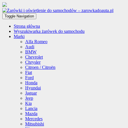
Toggle Navigation
Strona główna
Wyszukiwarka żarówek do samochodu
Marki
Alfa Romeo
Audi
BMW
Chevrolet
Chrysler
Citroen / Citroën
Fiat
Ford
Honda
Hyundai
Jaguar
Jeep
Kia
Lancia
Mazda
Mercedes
Mitsubishi