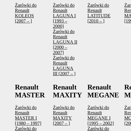
Żarówki do
Żarówki do
Żarówki do
Żar
Renault
Renault
Renault
Ren
KOLEOS
LAGUNA I
LATITUDE
MA
[2007 – ]
[1993 –
[2010 – ]
[19
2000]
Żarówki do
Renault
LAGUNA II
[2000 –
2007]
Żarówki do
Renault
LAGUNA
III [2007 – ]
Renault
Renault
Renault
R
MASTER
MAXITY
MEGANE
M
Żarówki do
Żarówki do
Żarówki do
Żar
Renault
Renault
Renault
Ren
MASTER I
MAXITY
MEGANE I
M
[1980 – 1997]
[2007 – ]
[1995 – 2002]
[20
Żarówki do
Żarówki do