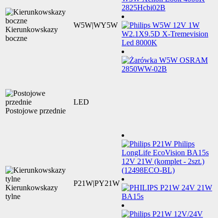
W5W|WY5W
Kierunkowskazy
boczne
LED
Postojowe przednie
P21W|PY21W
Kierunkowskazy
tylne