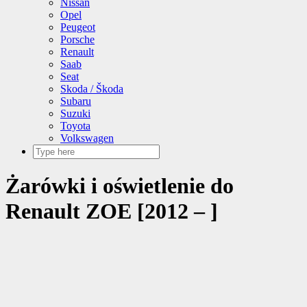
Nissan
Opel
Peugeot
Porsche
Renault
Saab
Seat
Skoda / Škoda
Subaru
Suzuki
Toyota
Volkswagen
Żarówki i oświetlenie do
Renault ZOE [2012 – ]