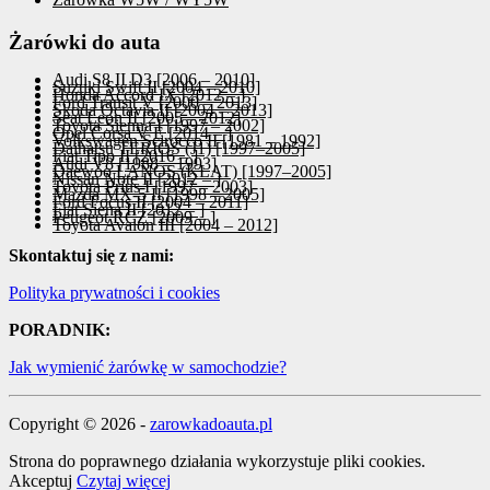
Żarówki do auta
Audi S8 II D3 [2006 – 2010]
Suzuki Swift II [2004 – 2010]
Honda Accord IX [2012 – ]
Ford Transit V [2000 – 2013]
Skoda Octavia II [2004 – 2013]
Seat Leon II [2005 – 2012]
Toyota Sienna I [1997 – 2002]
Opel Corsa V E [2014 – ]
Volkswagen Scirocco II [1981 – 1992]
Daihatsu TERIOS (J1) [1997–2005]
Fiat Tipo II [2016 – ]
Audi V8 [1988 – 1993]
Daewoo LANOS (KLAT) [1997–2005]
Nissan Note II [2012 – ]
Toyota Prius I [1997 – 2003]
Mazda MX-5 II [1998 – 2005]
Ford Focus II [2004 – 2011]
Fiat Siena II [2012 – ]
Peugeot RCZ [2009 – ]
Toyota Avalon III [2004 – 2012]
Skontaktuj się z nami:
Polityka prywatności i cookies
PORADNIK:
Jak wymienić żarówkę w samochodzie?
Copyright © 2026 -
zarowkadoauta.pl
Strona do poprawnego działania wykorzystuje pliki cookies.
Akceptuj
Czytaj więcej