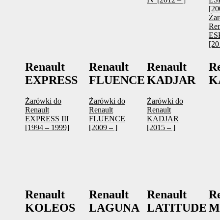
[20
Żar
Ren
ES
[20
Renault
Renault
Renault
R
EXPRESS
FLUENCE
KADJAR
K
Żarówki do
Żarówki do
Żarówki do
Renault
Renault
Renault
EXPRESS III
FLUENCE
KADJAR
[1994 – 1999]
[2009 – ]
[2015 – ]
Renault
Renault
Renault
R
KOLEOS
LAGUNA
LATITUDE
M