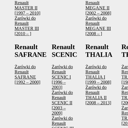
Renault
Renault
MASTER II
MEGANE II
[1997 – 2010]
[2002 – 2008]
Żarówki do
Żarówki do
Renault
Renault
MASTER III
MEGANE III
[2010 – ]
[2008 – ]
Renault
Renault
Renault
R
SAFRANE
SCENIC
THALIA
T
Żarówki do
Żarówki do
Żarówki do
Żar
Renault
Renault
Renault
Ren
SAFRANE
SCENIC I
THALIA I
TR
[1992 – 2000]
[1996 –
[1999 – 2008]
[19
2003]
Żarówki do
Żar
Żarówki do
Renault
Ren
Renault
THALIA II
TR
SCENIC II
[2008 – 2013]
[20
[2003 –
Żar
2009]
Ren
Żarówki do
TR
Renault
[20