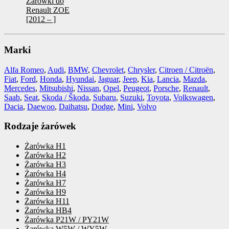
Żarówki do
Renault ZOE
[2012 – ]
Marki
Alfa Romeo
,
Audi
,
BMW
,
Chevrolet
,
Chrysler
,
Citroen / Citroën
,
Fiat
,
Ford
,
Honda
,
Hyundai
,
Jaguar
,
Jeep
,
Kia
,
Lancia
,
Mazda
,
Mercedes
,
Mitsubishi
,
Nissan
,
Opel
,
Peugeot
,
Porsche
,
Renault
,
Saab
,
Seat
,
Skoda / Škoda
,
Subaru
,
Suzuki
,
Toyota
,
Volkswagen
,
Dacia
,
Daewoo
,
Daihatsu
,
Dodge
,
Mini
,
Volvo
Rodzaje żarówek
Żarówka H1
Żarówka H2
Żarówka H3
Żarówka H4
Żarówka H7
Żarówka H9
Żarówka H11
Żarówka HB4
Żarówka P21W / PY21W
Żarówka W5W / WY5W