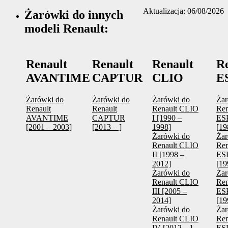
Aktualizacja: 06/08/2026
Żarówki do innych
modeli Renault:
Renault
Renault
Renault
R
AVANTIME
CAPTUR
CLIO
E
Żarówki do
Żarówki do
Żarówki do
Żar
Renault
Renault
Renault CLIO
Ren
AVANTIME
CAPTUR
I [1990 –
ES
[2001 – 2003]
[2013 – ]
1998]
[19
Żarówki do
Żar
Renault CLIO
Ren
II [1998 –
ES
2012]
[19
Żarówki do
Żar
Renault CLIO
Ren
III [2005 –
ES
2014]
[19
Żarówki do
Żar
Renault CLIO
Ren
IV [2012 – ]
ES